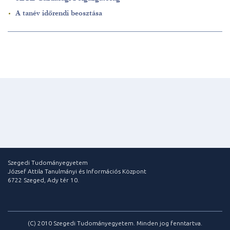
A tanév időrendi beosztása
Szegedi Tudományegyetem
József Attila Tanulmányi és Információs Központ
6722 Szeged, Ady tér 10.
(C) 2010 Szegedi Tudományegyetem. Minden jog fenntartva.