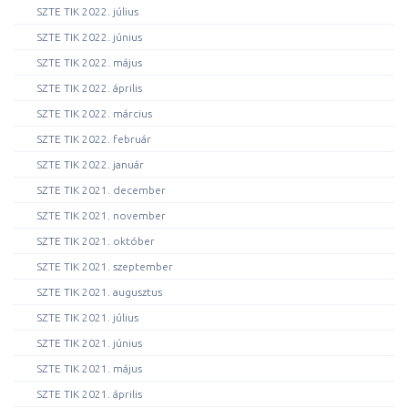
SZTE TIK 2022. július
SZTE TIK 2022. június
SZTE TIK 2022. május
SZTE TIK 2022. április
SZTE TIK 2022. március
SZTE TIK 2022. február
SZTE TIK 2022. január
SZTE TIK 2021. december
SZTE TIK 2021. november
SZTE TIK 2021. október
SZTE TIK 2021. szeptember
SZTE TIK 2021. augusztus
SZTE TIK 2021. július
SZTE TIK 2021. június
SZTE TIK 2021. május
SZTE TIK 2021. április