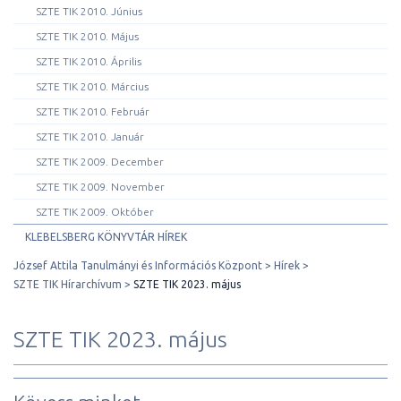
SZTE TIK 2010. Június
SZTE TIK 2010. Május
SZTE TIK 2010. Április
SZTE TIK 2010. Március
SZTE TIK 2010. Február
SZTE TIK 2010. Január
SZTE TIK 2009. December
SZTE TIK 2009. November
SZTE TIK 2009. Október
KLEBELSBERG KÖNYVTÁR HÍREK
József Attila Tanulmányi és Információs Központ
Hírek
SZTE TIK Hírarchívum
SZTE TIK 2023. május
SZTE TIK 2023. május