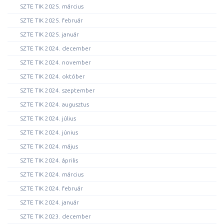
SZTE TIK 2025. március
SZTE TIK 2025. február
SZTE TIK 2025. január
SZTE TIK 2024. december
SZTE TIK 2024. november
SZTE TIK 2024. október
SZTE TIK 2024. szeptember
SZTE TIK 2024. augusztus
SZTE TIK 2024. július
SZTE TIK 2024. június
SZTE TIK 2024. május
SZTE TIK 2024. április
SZTE TIK 2024. március
SZTE TIK 2024. február
SZTE TIK 2024. január
SZTE TIK 2023. december