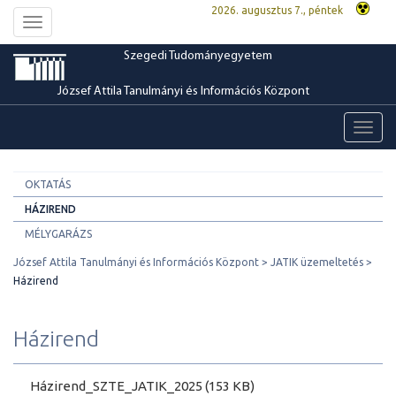
2026. augusztus 7., péntek
Toggle
navigation
Szegedi Tudományegyetem
József Attila Tanulmányi és Információs Központ
Toggl
navig
OKTATÁS
HÁZIREND
MÉLYGARÁZS
József Attila Tanulmányi és Információs Központ
JATIK üzemeltetés
Házirend
Házirend
Házirend_SZTE_JATIK_2025 (153 KB)