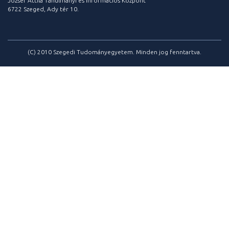
József Attila Tanulmányi és Információs Központ
6722 Szeged, Ady tér 10.
(C) 2010 Szegedi Tudományegyetem. Minden jog fenntartva.