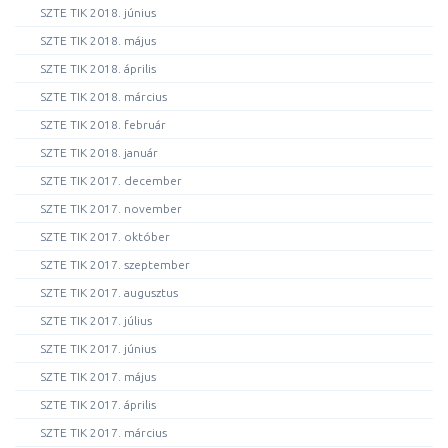
SZTE TIK 2018. június
SZTE TIK 2018. május
SZTE TIK 2018. április
SZTE TIK 2018. március
SZTE TIK 2018. február
SZTE TIK 2018. január
SZTE TIK 2017. december
SZTE TIK 2017. november
SZTE TIK 2017. október
SZTE TIK 2017. szeptember
SZTE TIK 2017. augusztus
SZTE TIK 2017. július
SZTE TIK 2017. június
SZTE TIK 2017. május
SZTE TIK 2017. április
SZTE TIK 2017. március