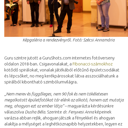
Képgaléria a rendezvényről. Fotó: Szécsi Annamária
Guru szintre jutott a GuruShots.com internetes fotóverseny
oldalon 2018-ban. Csigavonalakat, a
Fibonacci-számokhoz
kötődő spirálokat, vonalak játékából előtűnő épületcsodákat
és lépcsőket, no meg kerékpárosokat látva asszociálhatunk a
spirálból kibontható szimbólumvilágra.
„Nem merev és függőleges, nem 90 fok és nem tökéletesen
megalkotott épületfotókat tár elénk az alkotó, hanem azt mutatja
meg, ahogyan ezt az ember látja”
– magyarázta kérdésünkre
válaszolva
Dusha Béla
. Szerinte
dr. Fenyvesi Anna
képeinek
varázsa abban rejlik, ahogyan játszik a fényekkel és ahogyan
alakítja a mélységet a leghétköznapibb helyzetekben, legyen ez