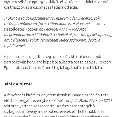
egy lépcsőház vagy egy bicikliző nő. A képek lendületét az erős
kontrasztok és a különleges látásmód adja.
„Főként a saját kedvtelésemre készítem a fényképeket, sok
fotóssal találkozom, fotós táborokban is részt veszek
– sorolta
beszélgetés közben
dr. Fenyvesi Anna
. –
Másoktól
megtanulhatom a különböző technikákat, s az az egy-két apróság,
amit elleshetek tőlük, rengeteget jelent számomra, segíti a
fejlődésemet.”
A pillanatokat ragadta meg az alkotó, aki a mindennapok
perspektíváit körüljáró képeiből állította össze az SZTE Rektori
Épület átriumában október 11-ig látogatható fotó tárlatát.
Játék a tűzzel
A fényfestés hírére az egyetem ikonikus, Dugonics téri épülete
előtt összegyűlt ezernyi érdeklődőt
prof. dr. Zakar Péter
, az SZTE
rektorhelyettese köszöntötte. Az őszi este sötétjéből
kiviláglott a növényi indákból és levelekből, hullámokból és
csigavonalakból rajzolt, pompás színű fényruhába öltöztetett