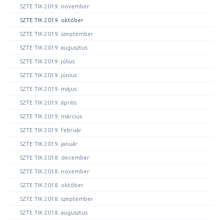
SZTE TIK 2019. november
SZTE TIK 2019. október
SZTE TIK 2019. szeptember
SZTE TIK 2019. augusztus
SZTE TIK 2019. július
SZTE TIK 2019. június
SZTE TIK 2019. május
SZTE TIK 2019. április
SZTE TIK 2019. március
SZTE TIK 2019. február
SZTE TIK 2019. január
SZTE TIK 2018. december
SZTE TIK 2018. november
SZTE TIK 2018. október
SZTE TIK 2018. szeptember
SZTE TIK 2018. augusztus