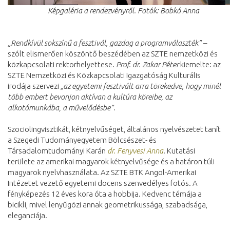
Képgaléria a rendezvényről. Fotók: Bobkó Anna
„Rendkívül sokszínű a fesztivál, gazdag a programválaszték” –
szólt elismerően köszöntő beszédében az SZTE nemzetközi és
közkapcsolati rektorhelyettese.
Prof. dr. Zakar Péter
kiemelte: az
SZTE Nemzetközi és Közkapcsolati Igazgatóság Kulturális
irodája szervezi „
az egyetemi fesztivált arra törekedve, hogy minél
több embert bevonjon aktívan a kultúra köreibe, az
alkotómunkába, a művelődésbe”.
Szociolingvisztikát, kétnyelvűséget, általános nyelvészetet tanít
a Szegedi Tudományegyetem Bölcsészet- és
Társadalomtudományi Karán
dr. Fenyvesi Anna
. Kutatási
területe az amerikai magyarok kétnyelvűsége és a határon túli
magyarok nyelvhasználata. Az SZTE BTK Angol-Amerikai
Intézetet vezető egyetemi docens szenvedélyes fotós. A
fényképezés 12 éves kora óta a hobbija. Kedvenc témája a
bicikli, mivel lenyűgözi annak geometrikussága, szabadsága,
eleganciája.