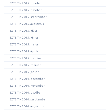
SZTE TIK 2015. október
SZTE TIK 2015. október
SZTE TIK 2015. szeptember
SZTE TIK 2015. augusztus
SZTE TIK 2015. július
SZTE TIK 2015. június
SZTE TIK 2015. május
SZTE TIK 2015. április
SZTE TIK 2015. március
SZTE TIK 2015. február
SZTE TIK 2015. január
SZTE TIK 2014. december
SZTE TIK 2014. november
SZTE TIK 2014. október
SZTE TIK 2014. szeptember
SZTE TIK 2014. augusztus