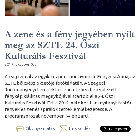
A zene és a fény jegyében nyílt
meg az SZTE 24. Őszi
Kulturális Fesztivál
2019. október 03.
A csigavonal az egyik központi motívum dr. Fenyvesi Anna, az
SZTE bölcsész oktatója fotótárlatán. A Szegedi
Tudományegyetem rektori épületében berendezett
fénykép kiállítás megnyitójával startolt el a 24. Őszi
Kulturális Fesztivál. Ezt a 2019. október 1-jei nyitányt festői
fények és zenés spirálok tették emlékezetessé. A
programsorozat november 14-én zárul.
Cikk nyomtatás
Link küldés