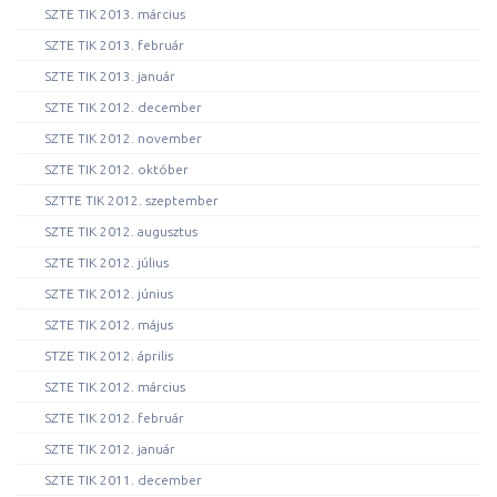
SZTE TIK 2013. március
SZTE TIK 2013. február
SZTE TIK 2013. január
SZTE TIK 2012. december
SZTE TIK 2012. november
SZTE TIK 2012. október
SZTTE TIK 2012. szeptember
SZTE TIK 2012. augusztus
SZTE TIK 2012. július
SZTE TIK 2012. június
SZTE TIK 2012. május
STZE TIK 2012. április
SZTE TIK 2012. március
SZTE TIK 2012. február
SZTE TIK 2012. január
SZTE TIK 2011. december