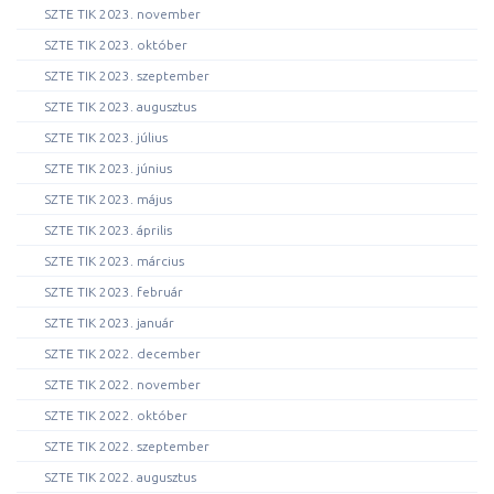
SZTE TIK 2023. november
SZTE TIK 2023. október
SZTE TIK 2023. szeptember
SZTE TIK 2023. augusztus
SZTE TIK 2023. július
SZTE TIK 2023. június
SZTE TIK 2023. május
SZTE TIK 2023. április
SZTE TIK 2023. március
SZTE TIK 2023. február
SZTE TIK 2023. január
SZTE TIK 2022. december
SZTE TIK 2022. november
SZTE TIK 2022. október
SZTE TIK 2022. szeptember
SZTE TIK 2022. augusztus