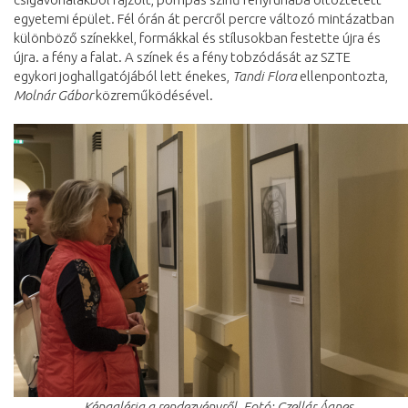
egyetemi épület. Fél órán át percről percre változó mintázatban
különböző színekkel, formákkal és stílusokban festette újra és
újra. a fény a falat. A színek és a fény tobzódását az SZTE
egykori joghallgatójából lett énekes,
Tandi Flora
ellenpontozta,
Molnár Gábor
közreműködésével.
Képgaléria a rendezvényről. Fotó: Czellár Ágnes