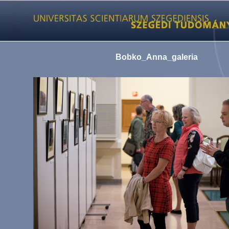
Bobko_Anna_galeria