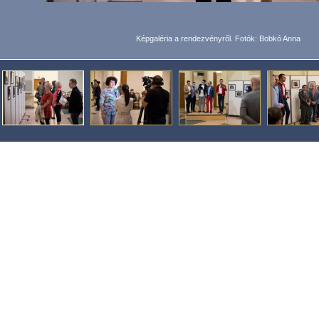
Képgaléria a rendezvényről. Fotók: Bobkó Anna