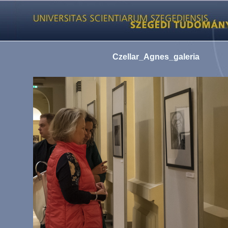
Czellar_Agnes_galeria