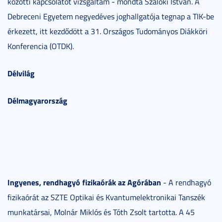
közötti kapcsolatot vizsgáltam - mondta Szalóki István. A
Debreceni Egyetem negyedéves joghallgatója tegnap a TIK-be
érkezett, itt kezdődött a 31. Országos Tudományos Diákköri
Konferencia (OTDK).
Délvilág
Délmagyarország
Ingyenes, rendhagyó fizikaórák az Agórában
- A rendhagyó
fizikaórát az SZTE Optikai és Kvantumelektronikai Tanszék
munkatársai, Molnár Miklós és Tóth Zsolt tartotta. A 45