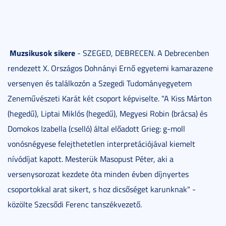
Muzsikusok sikere
- SZEGED, DEBRECEN. A Debrecenben
rendezett X. Országos Dohnányi Ernő egyetemi kamarazene
versenyen és találkozón a Szegedi Tudományegyetem
Zeneművészeti Karát két csoport képviselte. "A Kiss Márton
(hegedű), Liptai Miklós (hegedű), Megyesi Robin (brácsa) és
Domokos Izabella (cselló) által előadott Grieg: g-moll
vonósnégyese felejthetetlen interpretációjával kiemelt
nívódíjat kapott. Mesterük Masopust Péter, aki a
versenysorozat kezdete óta minden évben díjnyertes
csoportokkal arat sikert, s hoz dicsőséget karunknak" -
közölte Szecsődi Ferenc tanszékvezető.