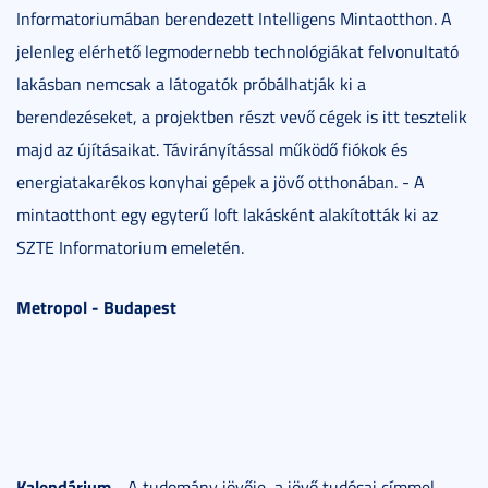
Informatoriumában berendezett Intelligens Mintaotthon. A
jelenleg elérhető legmodernebb technológiákat felvonultató
lakásban nemcsak a látogatók próbálhatják ki a
berendezéseket, a projektben részt vevő cégek is itt tesztelik
majd az újításaikat. Távirányítással működő fiókok és
energiatakarékos konyhai gépek a jövő otthonában. - A
mintaotthont egy egyterű loft lakásként alakították ki az
SZTE Informatorium emeletén.
Metropol - Budapest
Kalendárium
- A tudomány jövője, a jövő tudósai címmel