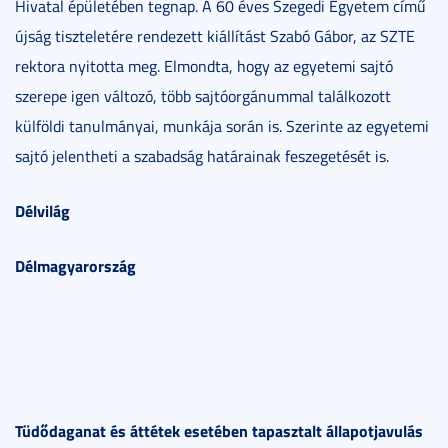
Hivatal épületében tegnap. A 60 éves Szegedi Egyetem című
újság tiszteletére rendezett kiállítást Szabó Gábor, az SZTE
rektora nyitotta meg. Elmondta, hogy az egyetemi sajtó
szerepe igen változó, több sajtóorgánummal találkozott
külföldi tanulmányai, munkája során is. Szerinte az egyetemi
sajtó jelentheti a szabadság határainak feszegetését is.
Délvilág
Délmagyarország
Tüdődaganat és áttétek esetében tapasztalt állapotjavulás