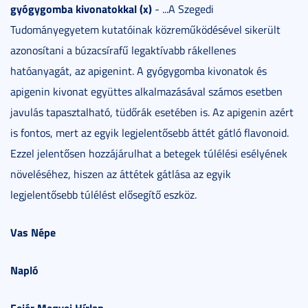
gyógygomba kivonatokkal (x)
- ...A Szegedi
Tudományegyetem kutatóinak közreműködésével sikerült
azonosítani a búzacsírafű legaktívabb rákellenes
hatóanyagát, az apigenint. A gyógygomba kivonatok és
apigenin kivonat együttes alkalmazásával számos esetben
javulás tapasztalható, tüdőrák esetében is. Az apigenin azért
is fontos, mert az egyik legjelentősebb áttét gátló flavonoid.
Ezzel jelentősen hozzájárulhat a betegek túlélési esélyének
növeléséhez, hiszen az áttétek gátlása az egyik
legjelentősebb túlélést elősegítő eszköz.
Vas Népe
Napló
Fejér Megyei Hírlap