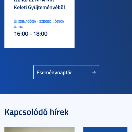
Keleti Gyűjteményéből
ÚJ ZSINAGÓGA - SZEGED, JÓSIKA
U. 10.
16:00 - 18:00
Eseménynaptár
Kapcsolódó hírek