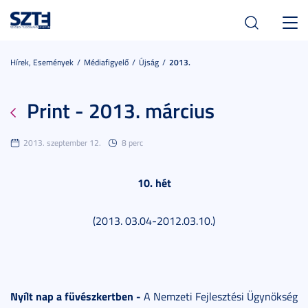
Toggl
navig
Hírek, Események
Médiafigyelő
Újság
2013.
Print - 2013. március
2013. szeptember 12.
8 perc
10. hét
(2013. 03.04-2012.03.10.)
Nyílt nap a füvészkertben -
A Nemzeti Fejlesztési Ügynökség