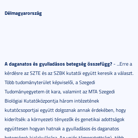
Délmagyarország
A daganatos és gyulladásos betegség összefügg?
- ...Erre a
kérdésre az SZTE és az SZBK kutatói együtt keresik a választ.
Több tudományterület képviselői, a Szegedi
Tudományegyetem öt kara, valamint az MTA Szegedi
Biológiai Kutatóközpontja három intézetének
kutatócsoportjai együtt dolgoznak annak érdekében, hogy
kiderítsék: a környezeti tényezők és genetikai adottságok
együttesen hogyan hatnak a gyulladásos és daganatos
betegségek kialakulására. Az uniós támogatottságú, több