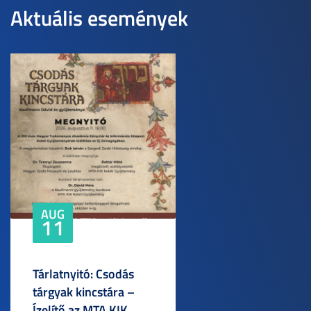
Aktuális események
AUG
11
Tárlatnyitó: Csodás
tárgyak kincstára –
Ízelítő az MTA KIK