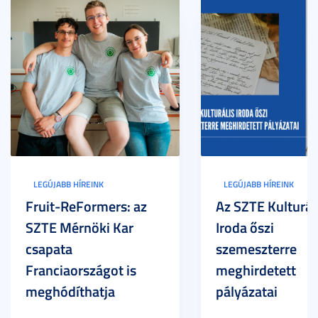
LEGÚJABB HÍREINK
LEGÚJABB HÍREINK
Fruit-ReFormers: az
Az SZTE Kulturál
SZTE Mérnöki Kar
Iroda őszi
csapata
szemeszterre
Franciaországot is
meghirdetett
meghódíthatja
pályázatai