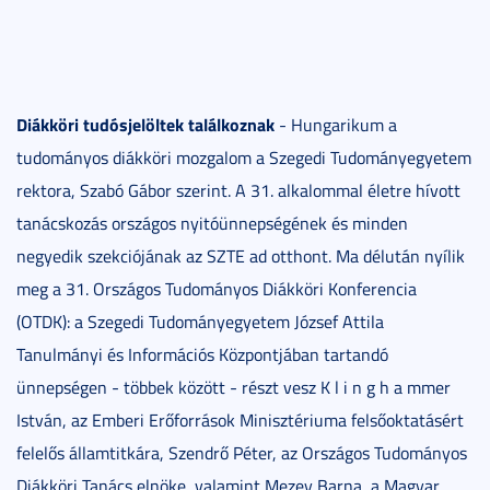
Diákköri tudósjelöltek találkoznak
- Hungarikum a
tudományos diákköri mozgalom a Szegedi Tudományegyetem
rektora, Szabó Gábor szerint. A 31. alkalommal életre hívott
tanácskozás országos nyitóünnepségének és minden
negyedik szekciójának az SZTE ad otthont. Ma délután nyílik
meg a 31. Országos Tudományos Diákköri Konferencia
(OTDK): a Szegedi Tudományegyetem József Attila
Tanulmányi és Információs Központjában tartandó
ünnepségen - többek között - részt vesz K l i n g h a mmer
István, az Emberi Erőforrások Minisztériuma felsőoktatásért
felelős államtitkára, Szendrő Péter, az Országos Tudományos
Diákköri Tanács elnöke, valamint Mezey Barna, a Magyar