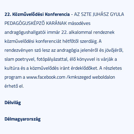
22. Közművelődési Konferencia
- AZ SZTE JUHÁSZ GYULA
PEDAGÓGUSKÉPZŐ KARÁNAK másodéves
andragógushallgatói immár 22. alkalommal rendeznek
közművelődési konferenciát hétfőtől szerdáig. A
rendezvényen szó lesz az andragógia jelenéről és jövőjéről,
slam poetryvel, fotópályázattal, élő könyvvel is várják a
kultúra és a közművelődés iránt érdeklődőket. A részletes
program a www.facebook.com /kmkszeged weboldalon
érhető el.
Délvilág
Délmagyarország