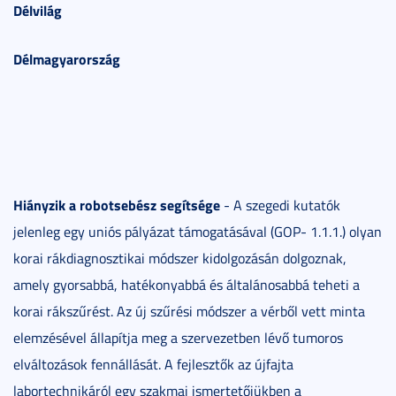
Délvilág
Délmagyarország
Hiányzik a robotsebész segítsége
- A szegedi kutatók
jelenleg egy uniós pályázat támogatásával (GOP- 1.1.1.) olyan
korai rákdiagnosztikai módszer kidolgozásán dolgoznak,
amely gyorsabbá, hatékonyabbá és általánosabbá teheti a
korai rákszűrést. Az új szűrési módszer a vérből vett minta
elemzésével állapítja meg a szervezetben lévő tumoros
elváltozások fennállását. A fejlesztők az újfajta
labortechnikáról egy szakmai ismertetőjükben a