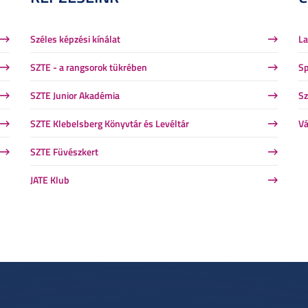
Széles képzési kínálat
La
SZTE - a rangsorok tükrében
Sp
SZTE Junior Akadémia
Sz
SZTE Klebelsberg Könyvtár és Levéltár
Vá
SZTE Füvészkert
JATE Klub