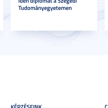
idén diplomát a Szegedi
Tudományegyetemen
KÉPZÉSEINK