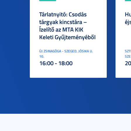
Tárlatnyitó: Csodás
Hu
tárgyak kincstára –
éj
Ízelítő az MTA KIK
Keleti Gyűjteményéből
ÚJ ZSINAGÓGA - SZEGED, JÓSIKA U.
SZT
10.
SZE
16:00 - 18:00
20