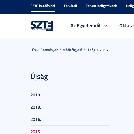
SZTE kezdőoldal
Felvételi
Felvett hallgatóknak
Hall
Az Egyetemről
Oktatá
Hírek, Események
Médiafigyelő
Újság
2015.
Újság
2019.
2018.
2016.
2015.