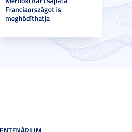
Mérnöki Kar csapata
Franciaországot is
meghódíthatja
CENTENÁRIUM