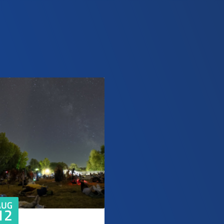
AUG
12