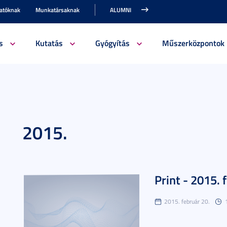
gatóknak
Munkatársaknak
ALUMNI
s
Kutatás
Gyógyítás
Műszerközpontok
2015.
Print - 2015. 
2015. február 20.