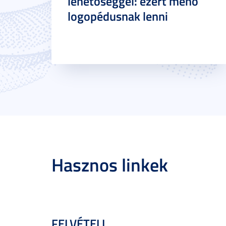
lehetőséggel: ezért menő
logopédusnak lenni
Hasznos linkek
FELVÉTELI