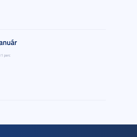
január
11 perc