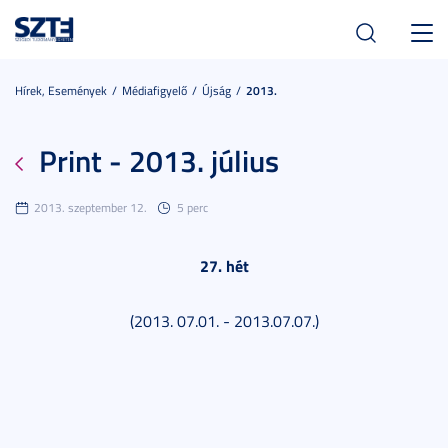
Toggl
navig
Hírek, Események
Médiafigyelő
Újság
2013.
Print - 2013. július
2013. szeptember 12.
5 perc
27. hét
(2013. 07.01. - 2013.07.07.)