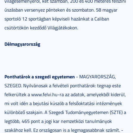
világeseményéről, két számban, 200 és 400 méteres felszíni
úszásban versenyez pénteken és szombaton. 58 magyar
sportoló 12 sportágban képviseli hazánkat a Caliban
csütörtökön kezdődő Világjátékokon.
Délmagyarország
Ponthatárok a szegedi egyetemen
- MAGYARORSZÁG,
SZEGED. Nyilvánosak a felvételi ponthatárok: tegnap este
felkerültek a www.felvi.hu-ra az adatok, amelyekből kiderül,
mi volt idén a bejutási küszöb a felsőoktatási intézmények
különböző szakjain. A Szegedi Tudományegyetemen (SZTE) a
legtöbb, 465 pont a jogi kar nemzetközi tanulmányok
szakához kell. Ez országosan is a legmagasabbnak számít. -