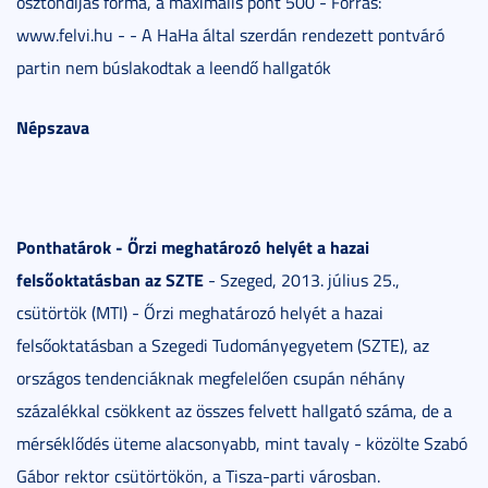
ösztöndíjas forma, a maximális pont 500 - Forrás:
www.felvi.hu - - A HaHa által szerdán rendezett pontváró
partin nem búslakodtak a leendő hallgatók
Népszava
Ponthatárok - Őrzi meghatározó helyét a hazai
felsőoktatásban az SZTE
- Szeged, 2013. július 25.,
csütörtök (MTI) - Őrzi meghatározó helyét a hazai
felsőoktatásban a Szegedi Tudományegyetem (SZTE), az
országos tendenciáknak megfelelően csupán néhány
százalékkal csökkent az összes felvett hallgató száma, de a
mérséklődés üteme alacsonyabb, mint tavaly - közölte Szabó
Gábor rektor csütörtökön, a Tisza-parti városban.