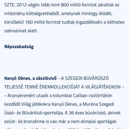
SZTE. 2012 végén több mint 800 millió forintot zároltak az
intézmény költségvetéséből, amelynek mintegy ötödét,
körülbelül 160 millió forintot tudtak kigazdálkodni a kéthetes
szénszünet alatt.
Népszabadság
Kanyó Dénes, a zászlóvivő
- A SZEGEDI BÚVÁRÚSZÓ
TELJESSÉ TENNÉ ÉREMKOLLEKCIÓJÁT A VILÁGJÁTÉKOKON -
- Aranyéremért utazik a kolumbiai Caliban csütörtökön
kezdődő Világ játékokra Kanyó Dénes, a Muréna Szegedi
Úszó- és Búvárklub sportolója. A 36 éves búvárúszó, akinek
ezüst- és bronzérme is van már a nem olimpiai sportágak