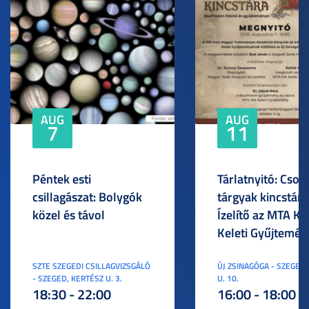
AUG
AUG
7
11
Péntek esti
Tárlatnyitó: Csod
csillagászat: Bolygók
tárgyak kincstára
közel és távol
Ízelítő az MTA KI
Keleti Gyűjtemén
SZTE SZEGEDI CSILLAGVIZSGÁLÓ
ÚJ ZSINAGÓGA - SZEGED,
- SZEGED, KERTÉSZ U. 3.
U. 10.
18:30 - 22:00
16:00 - 18:00