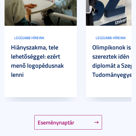
LEGÚJABB HÍREINK
LEGÚJABB HÍREINK
Hiányszakma, tele
Olimpikonok is
lehetőséggel: ezért
szereztek idén
menő logopédusnak
diplomát a Szege
lenni
Tudományegyet
Eseménynaptár