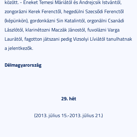
között. - Éneket Temesi Máriától és Andrejcsik Istvántól,
zongorázni Kerek Ferenctől, hegedülni Szecsődi Ferenctől
(képünkön), gordonkázni Sin Katalintól, orgonálni Csanádi
Lászlótól, klarinétozni Maczák Jánostól, fuvolázni Varga
Laurától, fagotton játszani pedig Vizsolyi Líviától tanulhatnak
a jelentkezők.
Délmagyarország
29. hét
(2013. július 15.-2013. július 21.)