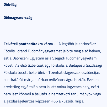
Délvilág
Délmagyarország
Felvételi ponthatárokra várva
- ...A legtöbb jelentkező az
Eötvös Loránd Tudományegyetemet jelölte meg első helyen,
ezt a Debreceni Egyetem és a Szegedi Tudományegyetem
követi. Az első tízbe csak egy főiskola, a Budapesti Gazdasági
Főiskola tudott bekerülni. - Tizenhat slágerszak ösztöndíjas
ponthatárát már januárban nyilvánosságra hozták. Ezeken
eredetileg egyáltalán nem is lett volna ingyenes hely, ezért
nem lesz könnyű a bejutás: a nemzetközi tanulmányok vagy
a gazdaságelemzés képzésen 465 a küszöb, míg a