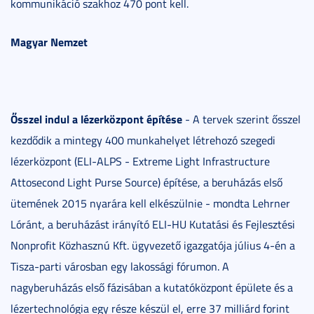
kommunikáció szakhoz 470 pont kell.
Magyar Nemzet
Ősszel indul a lézerközpont építése
- A tervek szerint ősszel
kezdődik a mintegy 400 munkahelyet létrehozó szegedi
lézerközpont (ELI-ALPS - Extreme Light Infrastructure
Attosecond Light Purse Source) építése, a beruházás első
ütemének 2015 nyarára kell elkészülnie - mondta Lehrner
Lóránt, a beruházást irányító ELI-HU Kutatási és Fejlesztési
Nonprofit Közhasznú Kft. ügyvezető igazgatója július 4-én a
Tisza-parti városban egy lakossági fórumon. A
nagyberuházás első fázisában a kutatóközpont épülete és a
lézertechnológia egy része készül el, erre 37 milliárd forint