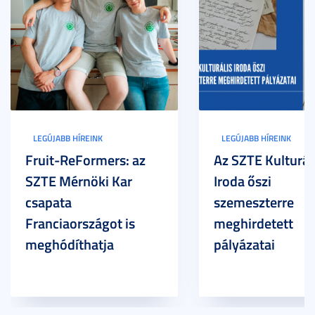
LEGÚJABB HÍREINK
LEGÚJABB HÍREINK
Fruit-ReFormers: az
Az SZTE Kulturál
SZTE Mérnöki Kar
Iroda őszi
csapata
szemeszterre
Franciaországot is
meghirdetett
meghódíthatja
pályázatai