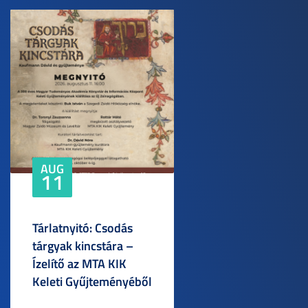
AUG
11
Tárlatnyitó: Csodás
tárgyak kincstára –
Ízelítő az MTA KIK
Keleti Gyűjteményéből