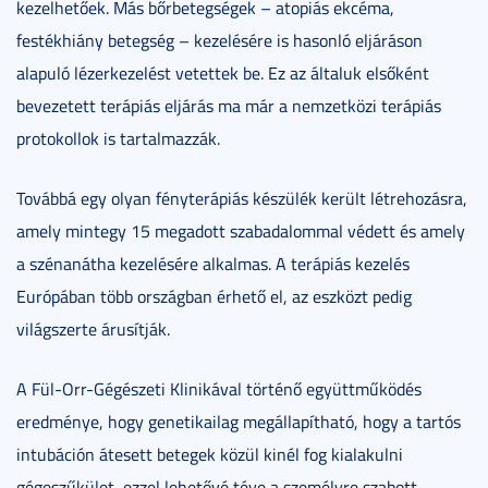
kezelhetőek. Más bőrbetegségek – atopiás ekcéma,
festékhiány betegség – kezelésére is hasonló eljáráson
alapuló lézerkezelést vetettek be. Ez az általuk elsőként
bevezetett terápiás eljárás ma már a nemzetközi terápiás
protokollok is tartalmazzák.
Továbbá egy olyan fényterápiás készülék került létrehozásra,
amely mintegy 15 megadott szabadalommal védett és amely
a szénanátha kezelésére alkalmas. A terápiás kezelés
Európában több országban érhető el, az eszközt pedig
világszerte árusítják.
A Fül-Orr-Gégészeti Klinikával történő együttműködés
eredménye, hogy genetikailag megállapítható, hogy a tartós
intubáción átesett betegek közül kinél fog kialakulni
gégeszűkület, ezzel lehetővé téve a személyre szabott