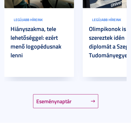
LEGÚJABB HÍREINK
LEGÚJABB HÍREINK
Hiányszakma, tele
Olimpikonok is
lehetőséggel: ezért
szereztek idén
menő logopédusnak
diplomát a Szege
lenni
Tudományegyet
Eseménynaptár