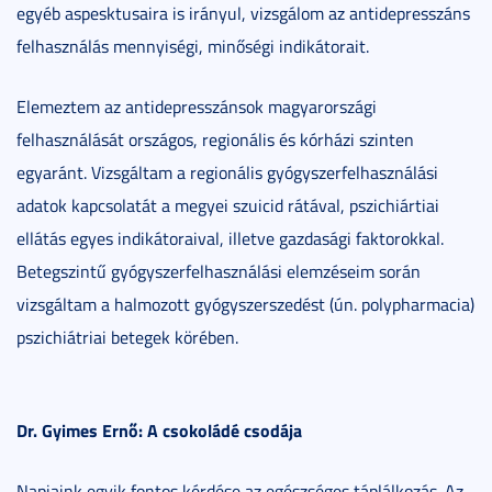
egyéb aspesktusaira is irányul, vizsgálom az antidepresszáns
felhasználás mennyiségi, minőségi indikátorait.
Elemeztem az antidepresszánsok magyarországi
felhasználását országos, regionális és kórházi szinten
egyaránt. Vizsgáltam a regionális gyógyszerfelhasználási
adatok kapcsolatát a megyei szuicid rátával, pszichiártiai
ellátás egyes indikátoraival, illetve gazdasági faktorokkal.
Betegszintű gyógyszerfelhasználási elemzéseim során
vizsgáltam a halmozott gyógyszerszedést (ún. polypharmacia)
pszichiátriai betegek körében.
Dr. Gyimes Ernő: A csokoládé csodája
Napjaink egyik fontos kérdése az egészséges táplálkozás. Az