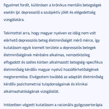
figyelmet fordít, különösen a krónikus mentális betegségek
esetén (pl. depresszió) a szubjektív jólét és elégedettség
vizsgálatára.
Tekintettel arra, hogy magyar nyelven ez idáig nem volt
elérhető depressziós beteg életminőségét mérő mérce, így
kutatásom egyik kiemelt területe a depressziós betegek
életminőségének mérésére alkalmas, nemzetközileg
elfogadott és széles körben alkalmazott betegség-specifikus
életminőség kérdőív magyar nyelvű hozzáférhetőségének
megteremtése. Elvégeztem továbbá az adaptált életminőség
kérdőív pszichometriai tulajdonságainak és klinikai
alkalmazhatóságának vizsgálatát.
Intézetben végzett kutatásom a racionális gyógyszerterápia