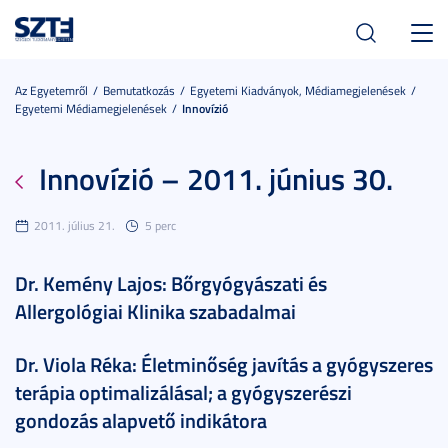
Toggl
navig
Az Egyetemről
Bemutatkozás
Egyetemi Kiadványok, Médiamegjelenések
Egyetemi Médiamegjelenések
Innovízió
Innovízió – 2011. június 30.
2011. július 21.
5 perc
Dr. Kemény Lajos: Bőrgyógyászati és
Allergológiai Klinika szabadalmai
Dr. Viola Réka: Életminőség javítás a gyógyszeres
terápia optimalizálásal; a gyógyszerészi
gondozás alapvető indikátora