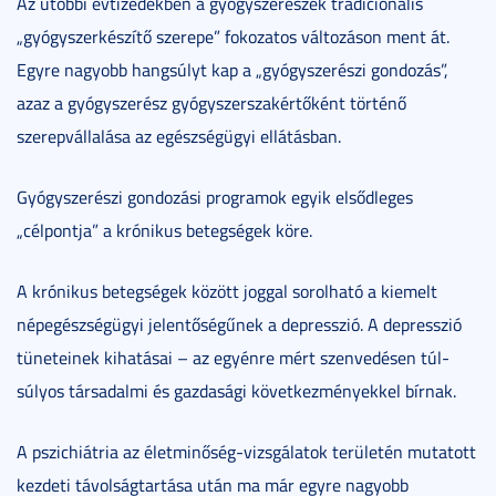
Az utóbbi évtizedekben a gyógyszerészek tradicionális
„gyógyszerkészítő szerepe” fokozatos változáson ment át.
Egyre nagyobb hangsúlyt kap a „gyógyszerészi gondozás”,
azaz a gyógyszerész gyógyszerszakértőként történő
szerepvállalása az egészségügyi ellátásban.
Gyógyszerészi gondozási programok egyik elsődleges
„célpontja” a krónikus betegségek köre.
A krónikus betegségek között joggal sorolható a kiemelt
népegészségügyi jelentőségűnek a depresszió. A depresszió
tüneteinek kihatásai – az egyénre mért szenvedésen túl-
súlyos társadalmi és gazdasági következményekkel bírnak.
A pszichiátria az életminőség-vizsgálatok területén mutatott
kezdeti távolságtartása után ma már egyre nagyobb