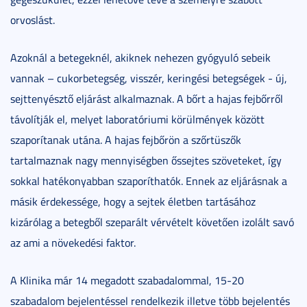
orvoslást.
Azoknál a betegeknél, akiknek nehezen gyógyuló sebeik
vannak – cukorbetegség, visszér, keringési betegségek - új,
sejttenyésztő eljárást alkalmaznak. A bőrt a hajas fejbőrről
távolítják el, melyet laboratóriumi körülmények között
szaporítanak utána. A hajas fejbőrön a szőrtüszők
tartalmaznak nagy mennyiségben őssejtes szöveteket, így
sokkal hatékonyabban szaporíthatók. Ennek az eljárásnak a
másik érdekessége, hogy a sejtek életben tartásához
kizárólag a betegből szeparált vérvételt követően izolált savó
az ami a növekedési faktor.
A Klinika már 14 megadott szabadalommal, 15-20
szabadalom bejelentéssel rendelkezik illetve több bejelentés