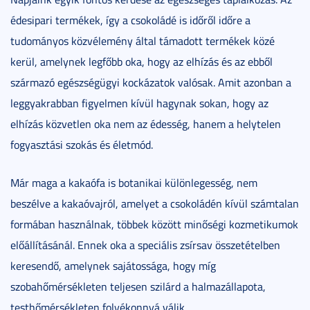
édesipari termékek, így a csokoládé is időről időre a
tudományos közvélemény által támadott termékek közé
kerül, amelynek legfőbb oka, hogy az elhízás és az ebből
származó egészségügyi kockázatok valósak. Amit azonban a
leggyakrabban figyelmen kívül hagynak sokan, hogy az
elhízás közvetlen oka nem az édesség, hanem a helytelen
fogyasztási szokás és életmód.
Már maga a kakaófa is botanikai különlegesség, nem
beszélve a kakaóvajról, amelyet a csokoládén kívül számtalan
formában használnak, többek között minőségi kozmetikumok
előállításánál. Ennek oka a speciális zsírsav összetételben
keresendő, amelynek sajátossága, hogy míg
szobahőmérsékleten teljesen szilárd a halmazállapota,
testhőmérsékleten folyékonnyá válik.