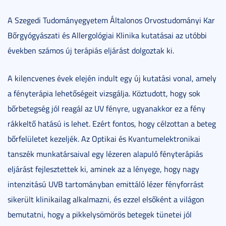
A Szegedi Tudományegyetem Általonos Orvostudományi Kar
Bőrgyógyászati és Allergológiai Klinika kutatásai az utóbbi
években számos új terápiás eljárást dolgoztak ki.
A kilencvenes évek elején indult egy új kutatási vonal, amely
a fényterápia lehetőségeit vizsgálja. Köztudott, hogy sok
bőrbetegség jól reagál az UV fényre, ugyanakkor ez a fény
rákkeltő hatású is lehet. Ezért fontos, hogy célzottan a beteg
bőrfelületet kezeljék. Az Optikai és Kvantumelektronikai
tanszék munkatársaival egy lézeren alapuló fényterápiás
eljárást fejlesztettek ki, aminek az a lényege, hogy nagy
intenzitású UVB tartományban emittáló lézer fényforrást
sikerült klinikailag alkalmazni, és ezzel elsőként a világon
bemutatni, hogy a pikkelysömörös betegek tünetei jól