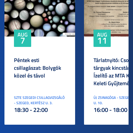
AUG
AUG
7
11
Péntek esti
Tárlatnyitó: Csod
csillagászat: Bolygók
tárgyak kincstára
közel és távol
Ízelítő az MTA KI
Keleti Gyűjtemén
SZTE SZEGEDI CSILLAGVIZSGÁLÓ
ÚJ ZSINAGÓGA - SZEGED,
- SZEGED, KERTÉSZ U. 3.
U. 10.
18:30 - 22:00
16:00 - 18:00