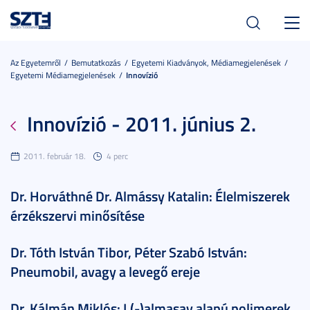
Toggl
navig
Az Egyetemről
Bemutatkozás
Egyetemi Kiadványok, Médiamegjelenések
Egyetemi Médiamegjelenések
Innovízió
Innovízió - 2011. június 2.
2011. február 18.
4 perc
Dr. Horváthné Dr. Almássy Katalin: Élelmiszerek
érzékszervi minősítése
Dr. Tóth István Tibor, Péter Szabó István:
Pneumobil, avagy a levegő ereje
Dr. Kálmán Miklós: L(-)almasav alapú polimerek