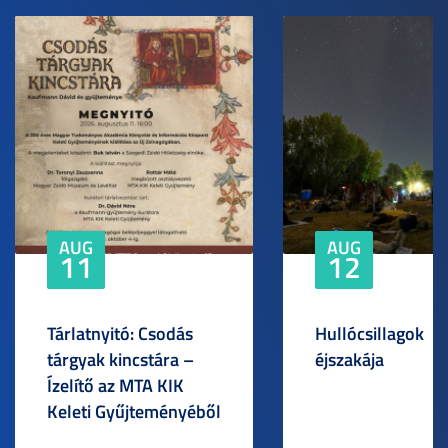
AUG
AUG
11
12
Tárlatnyitó: Csodás
Hullócsillagok
tárgyak kincstára –
éjszakája
Ízelítő az MTA KIK
Keleti Gyűjteményéből