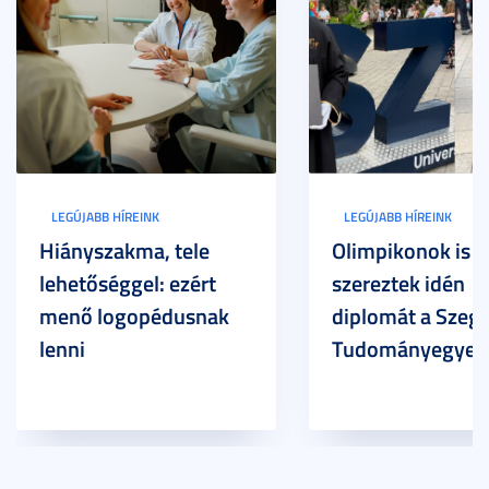
LEGÚJABB HÍREINK
LEGÚJABB HÍREINK
Hiányszakma, tele
Olimpikonok is
lehetőséggel: ezért
szereztek idén
menő logopédusnak
diplomát a Szege
lenni
Tudományegyet