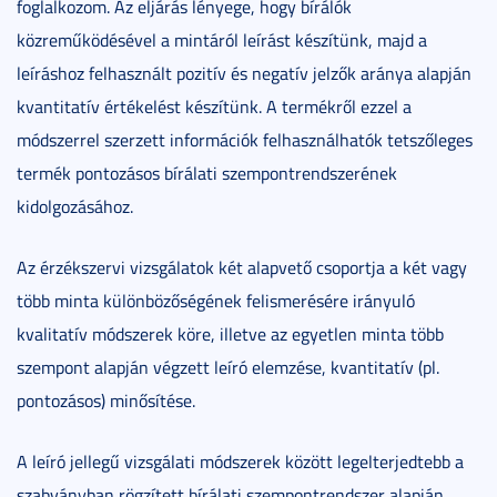
foglalkozom. Az eljárás lényege, hogy bírálók
közreműködésével a mintáról leírást készítünk, majd a
leíráshoz felhasznált pozitív és negatív jelzők aránya alapján
kvantitatív értékelést készítünk. A termékről ezzel a
módszerrel szerzett információk felhasználhatók tetszőleges
termék pontozásos bírálati szempontrendszerének
kidolgozásához.
Az érzékszervi vizsgálatok két alapvető csoportja a két vagy
több minta különbözőségének felismerésére irányuló
kvalitatív módszerek köre, illetve az egyetlen minta több
szempont alapján végzett leíró elemzése, kvantitatív (pl.
pontozásos) minősítése.
A leíró jellegű vizsgálati módszerek között legelterjedtebb a
szabványban rögzített bírálati szempontrendszer alapján