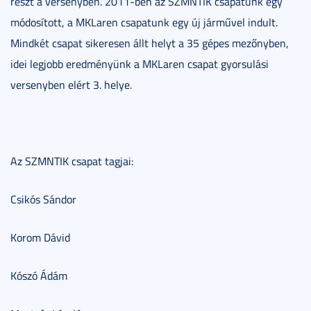
részt a versenyben. 2011-ben az SZMNTIK csapatunk egy
módosított, a MKLaren csapatunk egy új járművel indult.
Mindkét csapat sikeresen állt helyt a 35 gépes mezőnyben,
idei legjobb eredményünk a MKLaren csapat gyorsulási
versenyben elért 3. helye.
Az SZMNTIK csapat tagjai:
Csikós Sándor
Korom Dávid
Kószó Ádám