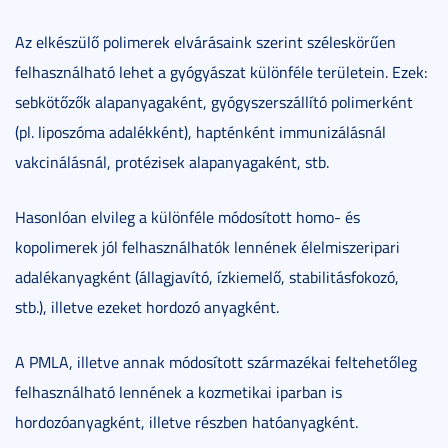
Az elkészülő polimerek elvárásaink szerint széleskörűen
felhasználható lehet a gyógyászat különféle területein. Ezek:
sebkötőzők alapanyagaként, gyógyszerszállító polimerként
(pl. liposzóma adalékként), hapténként immunizálásnál
vakcinálásnál, protézisek alapanyagaként, stb.
Hasonlóan elvileg a különféle módosított homo- és
kopolimerek jól felhasználhatók lennének élelmiszeripari
adalékanyagként (állagjavító, ízkiemelő, stabilitásfokozó,
stb.), illetve ezeket hordozó anyagként.
A PMLA, illetve annak módosított származékai feltehetőleg
felhasználható lennének a kozmetikai iparban is
hordozóanyagként, illetve részben hatóanyagként.