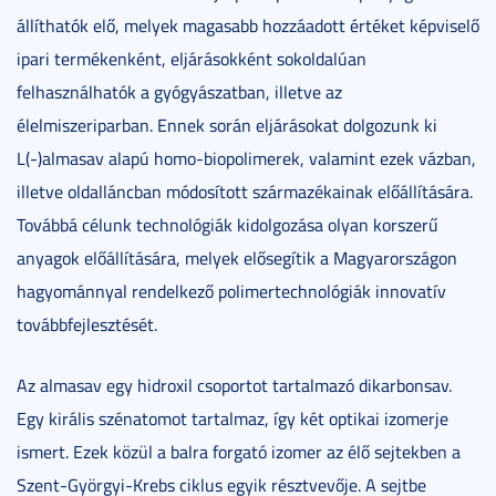
állíthatók elő, melyek magasabb hozzáadott értéket képviselő
ipari termékenként, eljárásokként sokoldalúan
felhasználhatók a gyógyászatban, illetve az
élelmiszeriparban. Ennek során eljárásokat dolgozunk ki
L(-)almasav alapú homo-biopolimerek, valamint ezek vázban,
illetve oldalláncban módosított származékainak előállítására.
Továbbá célunk technológiák kidolgozása olyan korszerű
anyagok előállítására, melyek elősegítik a Magyarországon
hagyománnyal rendelkező polimertechnológiák innovatív
továbbfejlesztését.
Az almasav egy hidroxil csoportot tartalmazó dikarbonsav.
Egy királis szénatomot tartalmaz, így két optikai izomerje
ismert. Ezek közül a balra forgató izomer az élő sejtekben a
Szent-Györgyi-Krebs ciklus egyik résztvevője. A sejtbe