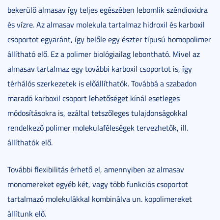
bekerülő almasav így teljes egészében lebomlik széndioxidra
és vízre. Az almasav molekula tartalmaz hidroxil és karboxil
csoportot egyaránt, így belőle egy észter típusú homopolimer
állítható elő. Ez a polimer biológiailag lebontható. Mivel az
almasav tartalmaz egy további karboxil csoportot is, így
térhálós szerkezetek is előállíthatók. Továbbá a szabadon
maradó karboxil csoport lehetőséget kínál esetleges
módosításokra is, ezáltal tetszőleges tulajdonságokkal
rendelkező polimer molekulaféleségek tervezhetők, ill.
állíthatók elő.
További flexibilitás érhető el, amennyiben az almasav
monomereket egyéb két, vagy több funkciós csoportot
tartalmazó molekulákkal kombinálva un. kopolimereket
állítunk elő.