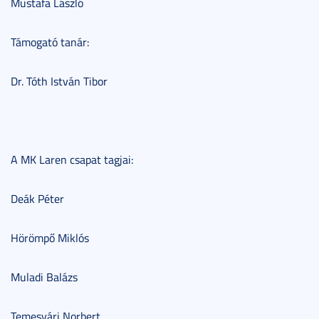
Mustafa László
Támogató tanár:
Dr. Tóth István Tibor
A MK Laren csapat tagjai:
Deák Péter
Hörömpő Miklós
Muladi Balázs
Temesvári Norbert