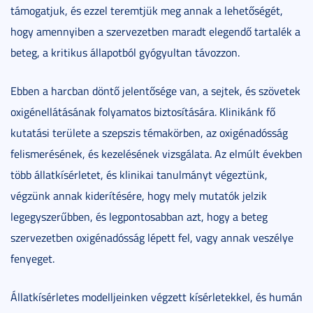
támogatjuk, és ezzel teremtjük meg annak a lehetőségét,
hogy amennyiben a szervezetben maradt elegendő tartalék a
beteg, a kritikus állapotból gyógyultan távozzon.
Ebben a harcban döntő jelentősége van, a sejtek, és szövetek
oxigénellátásának folyamatos biztosítására. Klinikánk fő
kutatási területe a szepszis témakörben, az oxigénadósság
felismerésének, és kezelésének vizsgálata. Az elmúlt években
több állatkísérletet, és klinikai tanulmányt végeztünk,
végzünk annak kiderítésére, hogy mely mutatók jelzik
legegyszerűbben, és legpontosabban azt, hogy a beteg
szervezetben oxigénadósság lépett fel, vagy annak veszélye
fenyeget.
Állatkísérletes modelljeinken végzett kísérletekkel, és humán