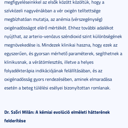
megfigyeléseinkkel az elsők között közöltük, hogy a
szívközeli nagyvénákban a vér oxigén telítettsége
megbízhatóan mutatja, az anémia (vérszegénység)
oxigénadósságot elérő mértékét. Ehhez további adalékot
nyújthat, az arterio-venózus széndioxid szint különbségének
megnövekedése is. Mindezek klinikai haszna, hogy ezek az
egyszerűen, és gyorsan mérhető paraméterek, segíthetnek a
klinikusnak, a vérátömlesztés, illetve a helyes
folyadékterápia indikációjának felállításában, és az
oxigénadósság gyors rendezésében, aminek elmaradása
esetén a beteg túlélési esélyei bizonyítottan romlanak.
Dr. Szőri Milán: A kémiai evolúció elméleti hátterének
felderítése