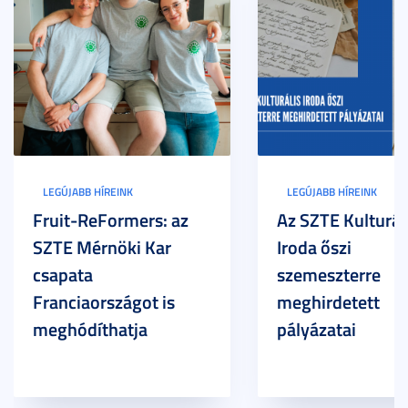
LEGÚJABB HÍREINK
LEGÚJABB HÍREINK
Fruit-ReFormers: az
Az SZTE Kulturál
SZTE Mérnöki Kar
Iroda őszi
csapata
szemeszterre
Franciaországot is
meghirdetett
meghódíthatja
pályázatai