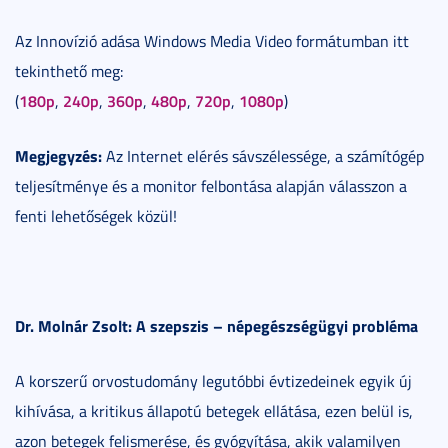
Az Innovízió adása Windows Media Video formátumban itt
tekinthető meg:
180p
240p
360p
480p
720p
1080p
(
,
,
,
,
,
)
Megjegyzés:
Az Internet elérés sávszélessége, a számítógép
teljesítménye és a monitor felbontása alapján válasszon a
fenti lehetőségek közül!
Dr. Molnár Zsolt: A szepszis – népegészségügyi probléma
A korszerű orvostudomány legutóbbi évtizedeinek egyik új
kihívása, a kritikus állapotú betegek ellátása, ezen belül is,
azon betegek felismerése, és gyógyítása, akik valamilyen