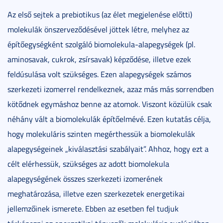
Az első sejtek a prebiotikus (az élet megjelenése előtti)
molekulák önszerveződésével jöttek létre, melyhez az
építőegységként szolgáló biomolekula-alapegységek (pl.
aminosavak, cukrok, zsírsavak) képződése, illetve ezek
feldúsulása volt szükséges. Ezen alapegységek számos
szerkezeti izomerrel rendelkeznek, azaz más más sorrendben
kötődnek egymáshoz benne az atomok. Viszont közülük csak
néhány vált a biomolekulák építőelmévé. Ezen kutatás célja,
hogy molekuláris szinten megérthessük a biomolekulák
alapegységeinek „kiválasztási szabályait”. Ahhoz, hogy ezt a
célt elérhessük, szükséges az adott biomolekula
alapegységének összes szerkezeti izomerének
meghatározása, illetve ezen szerkezetek energetikai
jellemzőinek ismerete. Ebben az esetben fel tudjuk