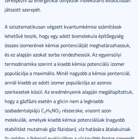
térképezni az energetikai tényezők molekuláris evolúcióban
játszott szerepét.
A szisztematikusan végzett kvantumkémiai számítások
lehetővé teszik, hogy egy adott biomolekula építőegység
összes izomerének kémiai pontenciálját meghatározhassuk,
és ez alapján azokat sorba rendezhessük. Az egyensúlyi
termodinamika szerint a kisebb kémiai potenciálú izomer
populációja a maximális. Minél nagyobb a kémiai pontenciál,
annál kisebb az adott izomer populációja az azonos
szerkezetek közül. Az eredményeink alapján megállapítottuk,
hogy a gázfázis esetén a glicin nem a legkisebb
szabadentalpiájú C
H
NO
részecske, viszont azon
2
5
2
molekulák, amelyek kisebb kémiai potenciálúak (nagyobb
stabilitást mutatnak gáz fázisban), víz hatására átalakulnak.
Ily módon a (kémiai) evolúcióban a víz további fontos szerepét