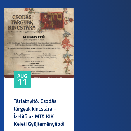
AUG
11
Tárlatnyitó: Csodás
tárgyak kincstára –
Ízelítő az MTA KIK
Keleti Gyűjteményéből