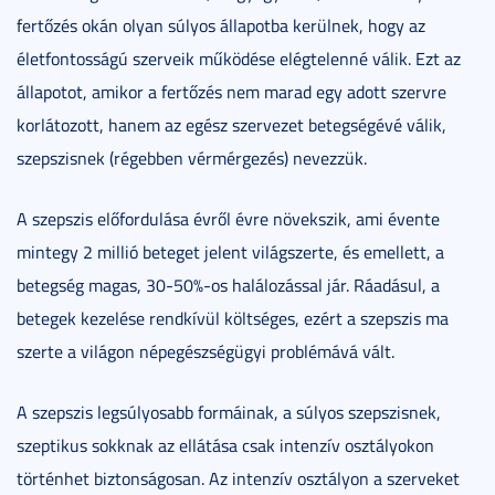
fertőzés okán olyan súlyos állapotba kerülnek, hogy az
életfontosságú szerveik működése elégtelenné válik. Ezt az
állapotot, amikor a fertőzés nem marad egy adott szervre
korlátozott, hanem az egész szervezet betegségévé válik,
szepszisnek (régebben vérmérgezés) nevezzük.
A szepszis előfordulása évről évre növekszik, ami évente
mintegy 2 millió beteget jelent világszerte, és emellett, a
betegség magas, 30-50%-os halálozással jár. Ráadásul, a
betegek kezelése rendkívül költséges, ezért a szepszis ma
szerte a világon népegészségügyi problémává vált.
A szepszis legsúlyosabb formáinak, a súlyos szepszisnek,
szeptikus sokknak az ellátása csak intenzív osztályokon
történhet biztonságosan. Az intenzív osztályon a szerveket