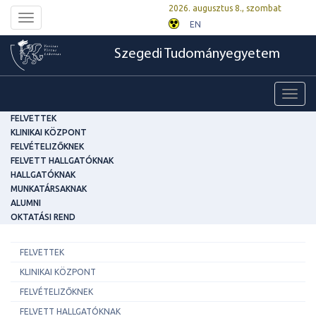
2026. augusztus 8., szombat
Toggle
EN
navigation
Szegedi Tudományegyetem
Toggl
navig
FELVETTEK
KLINIKAI KÖZPONT
FELVÉTELIZŐKNEK
FELVETT HALLGATÓKNAK
HALLGATÓKNAK
MUNKATÁRSAKNAK
ALUMNI
OKTATÁSI REND
FELVETTEK
KLINIKAI KÖZPONT
FELVÉTELIZŐKNEK
FELVETT HALLGATÓKNAK