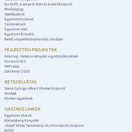
ELI-ALPS, a szegedi lézeres kutatóközpont
Minőségügy
Szabályzatok
Egyetemtörténet
Centenárium
Egyetemi élet
Egyetemi Értesítő
Belső visszaélés-bejelentési rendszer
FEJLESZTÉSI PROJEKTEK
Interreg - Határon átnyúló együttműködések
Horizon2020
NKFI alap
Széchenyi 2020
BETEGELLÁTÁS
Szent-Györgyi Albert Klinikai Központ
Klinikák
Klinikai ügyeletek
HASZNOS LINKEK
Egyetemi klubok
Klebelsberg Könyvtár
József Attila Tanulmányi és Információs Központ
EHÖK