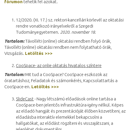
fórumon
tehetik fel azokat.
12/2020. (XI. 17.) sz. rektori-kancellári körlevél az oktatási
rendre vonatkozó irányelvekről a Szegedi
Tudományegyetemen.
2020. november 18.
Tartalom:
Távolléti (online) oktatási rendben folyó órák,
Távolléti (online) oktatási rendben nem folytatható órák,
Vizsgázás.
Letöltés >>>
CooSpace- az onlie oktatás hivatalos színtere
Tartalom:
Mit tud a CooSpace? CooSpace eszközök az
óratartáshoz, Feladatok és számonkérés, Kapcsolattartás a
CooSpace-en.
Letöltés >>>
SlideCast
- Nagy létszámú előadások online tartása a
CooSpace-ben jelentős infrastruktúra-igény nélkül. Képes
az előadó hangját és prezentációját élőben közvetíteni, az
előadásba interaktív elemekkel bekapcsolni a
hallgatókat, az elődást rögzíteni és visszajátszani, a
jelenlétet dokumentálni.