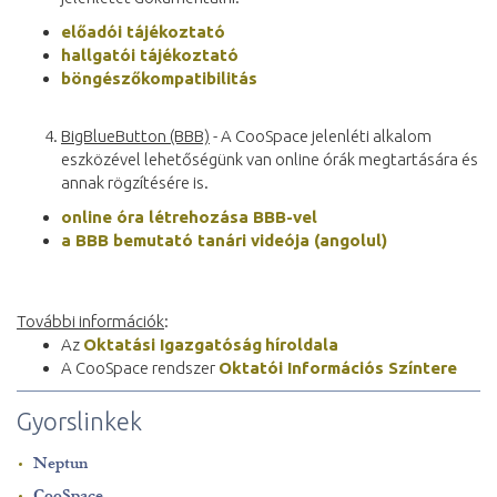
előadói tájékoztató
hallgatói tájékoztató
böngészőkompatibilitás
BigBlueButton (BBB)
- A CooSpace jelenléti alkalom
eszközével lehetőségünk van online órák megtartására és
annak rögzítésére is.
online óra létrehozása BBB-vel
a BBB bemutató tanári videója (angolul)
További információk
:
Az
Oktatási Igazgatóság
híroldala
A CooSpace rendszer
Oktatói Információs Színtere
Gyorslinkek
Neptun
CooSpace