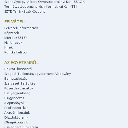
Szent-Györgyi Albert Orvostudományi Kar - SZAOK
Természettudományi és Informatikai Kar - TTIK
SZTE Tanárképző Központ
FELVÉTELI
Felvételi információk
Képzések
Miért az SZTE?
Nyílt napok
Hírek
Pontkalkulátor
AZ EGYETEMRŐL
Rektori köszöntő
Szegedi Tudományegyetemért Alapítvány
Bemutatkozás
Szervezeti felépítés
Közérdekű adatok
Esélyegyenlőség
E-ügyintézés
Alapítványok
Professzori kar
Akadémikusaink
Díszdoktoraink
Olimpikonjaink
Családbarát Egyetem