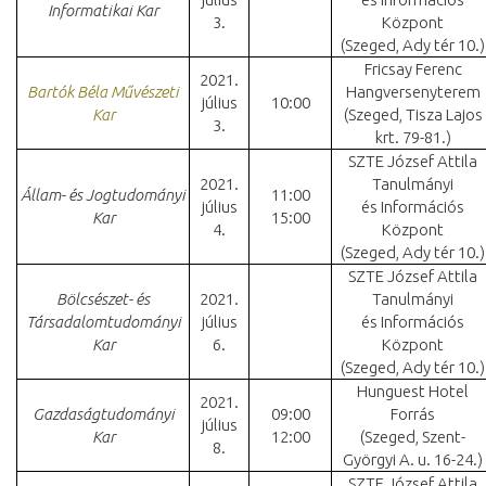
Informatikai Kar
3.
Központ
(Szeged, Ady tér 10.)
Fricsay Ferenc
2021.
Bartók Béla Művészeti
Hangversenyterem
július
10:00
Kar
(Szeged, Tisza Lajos
3.
krt. 79-81.)
SZTE József Attila
2021.
Tanulmányi
Állam- és Jogtudományi
11:00
július
és Információs
Kar
15:00
4.
Központ
(Szeged, Ady tér 10.)
SZTE József Attila
Bölcsészet- és
2021.
Tanulmányi
Társadalomtudományi
július
és Információs
Kar
6.
Központ
(Szeged, Ady tér 10.)
Hunguest Hotel
2021.
Gazdaságtudományi
09:00
Forrás
július
Kar
12:00
(Szeged, Szent-
8.
Györgyi A. u. 16-24.)
SZTE József Attila