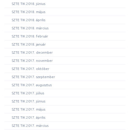
SZTE TIK 2018. június
SZTE TIK 2018. május
SZTE TIK 2018. április
SZTE TIK 2018. március
SZTE TIK 2018. február
SZTE TIK 2018. január
SZTE TIK 2017. december
SZTE TIK 2017. november
SZTE TIK 2017. október
SZTE TIK 2017. szeptember
SZTE TIK 2017. augusztus
SZTE TIK 2017. július
SZTE TIK 2017. június
SZTE TIK 2017. május
SZTE TIK 2017. április
SZTE TIK 2017. március