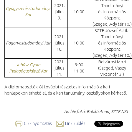
2021.
Tanulmányi
Gyógyszerésztudományi
július
10:00
és Információs
Kar
9.
Központ
(Szeged, Ady tér 10.)
SZTE József Attila
2021.
Tanulmányi
Fogorvostudományi Kar
július
10:00
és Információs
10.
Központ
(Szeged, Ady tér 10.)
2021.
Belvárosi Mozi
Juhász Gyula
9:00
július
(Szeged, Vaszy
Pedagógusképző Kar
11:00
11.
Viktor tér 3.)
A diplomaosztókról további részletes információ a kari
honlapokon érhető el, és a kari tanulmányi osztályokon kérhető
.
Archív fotó: Bobkó Anna, SZTE NKI
Cikk nyomtatás
Link küldés