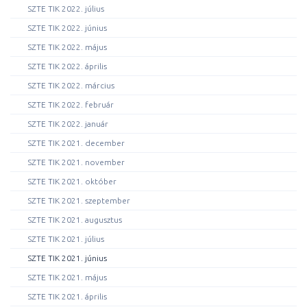
SZTE TIK 2022. július
SZTE TIK 2022. június
SZTE TIK 2022. május
SZTE TIK 2022. április
SZTE TIK 2022. március
SZTE TIK 2022. február
SZTE TIK 2022. január
SZTE TIK 2021. december
SZTE TIK 2021. november
SZTE TIK 2021. október
SZTE TIK 2021. szeptember
SZTE TIK 2021. augusztus
SZTE TIK 2021. július
SZTE TIK 2021. június
SZTE TIK 2021. május
SZTE TIK 2021. április