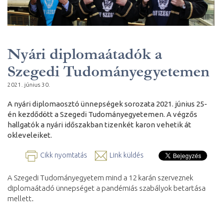
Nyári diplomaátadók a
Szegedi Tudományegyetemen
2021. június 30.
A nyári diplomaosztó ünnepségek sorozata 2021. június 25-
én kezdődött a Szegedi Tudományegyetemen. A végzős
hallgatók a nyári időszakban tizenkét karon vehetik át
okleveleiket.
Cikk nyomtatás
Link küldés
A Szegedi Tudományegyetem mind a 12 karán szerveznek
diplomaátadó ünnepséget a pandémiás szabályok betartása
mellett.