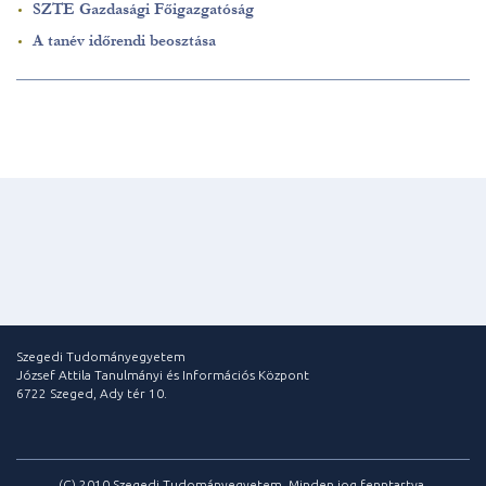
SZTE Gazdasági Főigazgatóság
A tanév időrendi beosztása
Szegedi Tudományegyetem
József Attila Tanulmányi és Információs Központ
6722 Szeged, Ady tér 10.
(C) 2010 Szegedi Tudományegyetem. Minden jog fenntartva.