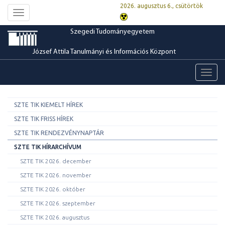
2026. augusztus 6., csütörtök
Toggle
navigation
Szegedi Tudományegyetem
József Attila Tanulmányi és Információs Központ
Toggl
navig
SZTE TIK KIEMELT HÍREK
SZTE TIK FRISS HÍREK
SZTE TIK RENDEZVÉNYNAPTÁR
SZTE TIK HÍRARCHÍVUM
SZTE TIK 2026. december
SZTE TIK 2026. november
SZTE TIK 2026. október
SZTE TIK 2026. szeptember
SZTE TIK 2026. augusztus