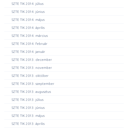
SZTE TIK 2014. július
SZTE TIK 2014. június
SZTE TIK 2014. május
SZTE TIK 2014. április
SZTE TIK 2014. március
SZTE TIK 2014. február
SZTE TIK 2014. január
SZTE TIK 2013. december
SZTE TIK 2013. november
SZTE TIK 2013. október
SZTE TIK 2013. szeptember
SZTE TIK 2013. augusztus
SZTE TIK 2013. július
SZTE TIK 2013. június
SZTE TIK 2013. május
SZTE TIK 2013. április