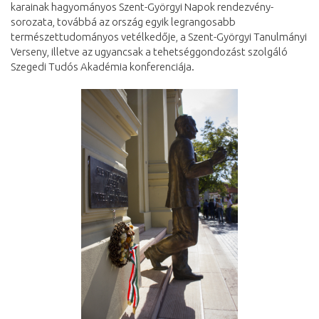
karainak hagyományos Szent-Györgyi Napok rendezvény-
sorozata, továbbá az ország egyik legrangosabb
természettudományos vetélkedője, a Szent-Györgyi Tanulmányi
Verseny, illetve az ugyancsak a tehetséggondozást szolgáló
Szegedi Tudós Akadémia konferenciája.