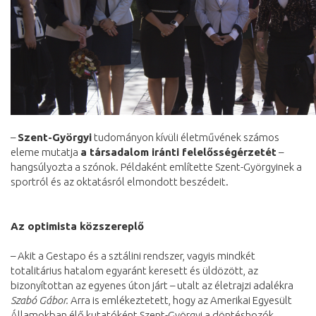
–
Szent-Györgyi
tudományon kívüli életművének számos
eleme mutatja
a társadalom iránti felelősségérzetét
–
hangsúlyozta a szónok. Példaként említette Szent-Györgyinek a
sportról és az oktatásról elmondott beszédeit.
Az optimista közszereplő
– Akit a Gestapo és a sztálini rendszer, vagyis mindkét
totalitárius hatalom egyaránt keresett és üldözött, az
bizonyítottan az egyenes úton járt – utalt az életrajzi adalékra
Szabó Gábor.
Arra is emlékeztetett, hogy az Amerikai Egyesült
Államokban élő kutatóként Szent-Györgyi a döntéshozók