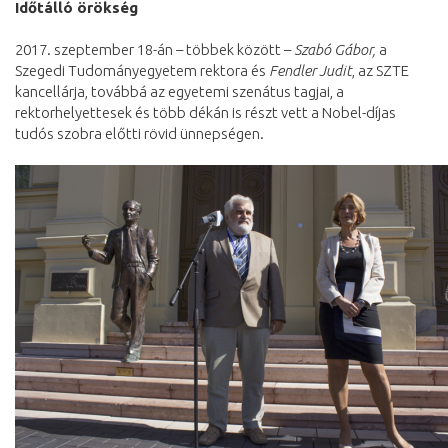
Időtálló örökség
2017. szeptember 18-án – többek között –
Szabó Gábor,
a
Szegedi Tudományegyetem rektora és
Fendler Judit
, az SZTE
kancellárja, továbbá az egyetemi szenátus tagjai, a
rektorhelyettesek és több dékán is részt vett a Nobel-díjas
tudós szobra előtti rövid ünnepségen.