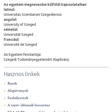
Az egyetem megnevezése külföldi kapcsolataiban:
latinul:
Universitas Scientiarum Szegediensis
angolul:
University of Szeged
németül:
Universit
ä
t Szeged
franciául:
Université de Szeged
Az Egyetem fenntartója:
Szegedi Tudományegyetemért Alapítvány
Hasznos linkek
Karok
Alapítványok
Szabályzatok
A tanév időrendi beosztása