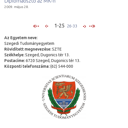
Diplomaosztó az MK-n
2009. május 28.
1-25
26-33
Az Egyetem neve:
Szegedi Tudományegyetem
Rövidített megnevezése:
SZTE
Székhelye:
Szeged, Dugonics tér 13.
Postacíme:
6720 Szeged, Dugonics tér 13.
Központi telefonszáma:
(62) 544-000