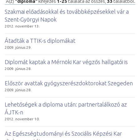
A(z)
"diploma"
kifejezés
1-25
találata az összes,
33
találatból.
Szakmai előadásokkal és továbbképzésekkel vár a
Szent-Györgyi Napok
2012. november 13.
Átadták a TTIK-s diplomákat
2009. június 29.
Diplomát kaptak a Mérnöki Kar végzős hallgatói is
2009. június 28.
Először avattak gyógyszerészdoktorokat Szegeden
2009. június 28.
Lehetőségek a diploma után: partnertalálkozó az
ÁJTK-n
2012. november 10.
Az Egészségtudományi és Szociális Képzési Kar