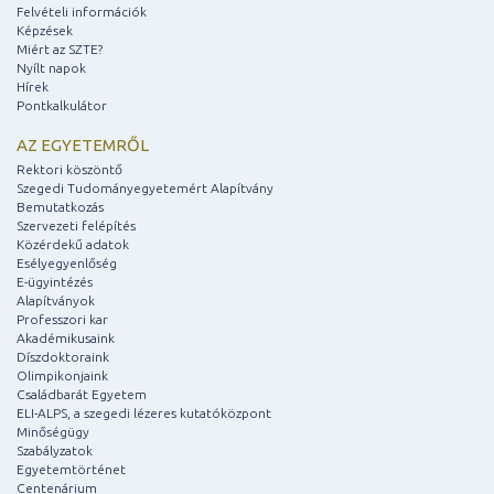
Felvételi információk
Képzések
Miért az SZTE?
Nyílt napok
Hírek
Pontkalkulátor
AZ EGYETEMRŐL
Rektori köszöntő
Szegedi Tudományegyetemért Alapítvány
Bemutatkozás
Szervezeti felépítés
Közérdekű adatok
Esélyegyenlőség
E-ügyintézés
Alapítványok
Professzori kar
Akadémikusaink
Díszdoktoraink
Olimpikonjaink
Családbarát Egyetem
ELI-ALPS, a szegedi lézeres kutatóközpont
Minőségügy
Szabályzatok
Egyetemtörténet
Centenárium