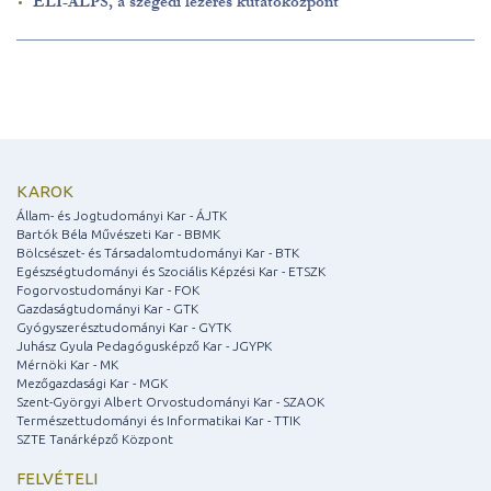
ELI-ALPS, a szegedi lézeres kutatóközpont
KAROK
Állam- és Jogtudományi Kar - ÁJTK
Bartók Béla Művészeti Kar - BBMK
Bölcsészet- és Társadalomtudományi Kar - BTK
Egészségtudományi és Szociális Képzési Kar - ETSZK
Fogorvostudományi Kar - FOK
Gazdaságtudományi Kar - GTK
Gyógyszerésztudományi Kar - GYTK
Juhász Gyula Pedagógusképző Kar - JGYPK
Mérnöki Kar - MK
Mezőgazdasági Kar - MGK
Szent-Györgyi Albert Orvostudományi Kar - SZAOK
Természettudományi és Informatikai Kar - TTIK
SZTE Tanárképző Központ
FELVÉTELI