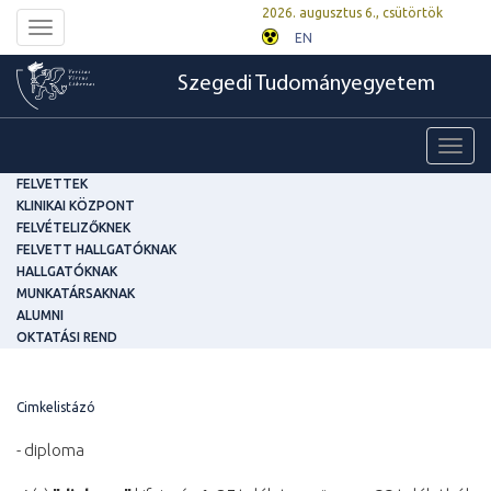
2026. augusztus 6., csütörtök
Toggle
EN
navigation
Szegedi Tudományegyetem
Toggl
navig
FELVETTEK
KLINIKAI KÖZPONT
FELVÉTELIZŐKNEK
FELVETT HALLGATÓKNAK
HALLGATÓKNAK
MUNKATÁRSAKNAK
ALUMNI
OKTATÁSI REND
Cimkelistázó
- diploma