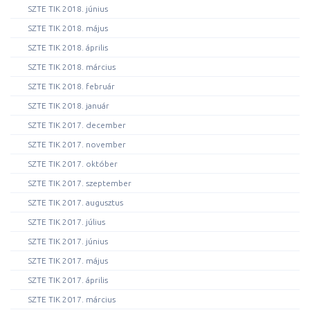
SZTE TIK 2018. június
SZTE TIK 2018. május
SZTE TIK 2018. április
SZTE TIK 2018. március
SZTE TIK 2018. február
SZTE TIK 2018. január
SZTE TIK 2017. december
SZTE TIK 2017. november
SZTE TIK 2017. október
SZTE TIK 2017. szeptember
SZTE TIK 2017. augusztus
SZTE TIK 2017. július
SZTE TIK 2017. június
SZTE TIK 2017. május
SZTE TIK 2017. április
SZTE TIK 2017. március