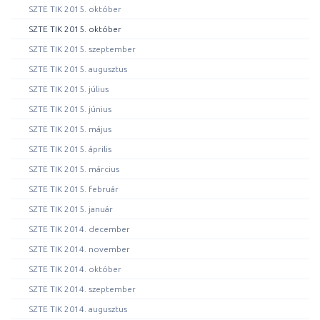
SZTE TIK 2015. október
SZTE TIK 2015. október
SZTE TIK 2015. szeptember
SZTE TIK 2015. augusztus
SZTE TIK 2015. július
SZTE TIK 2015. június
SZTE TIK 2015. május
SZTE TIK 2015. április
SZTE TIK 2015. március
SZTE TIK 2015. február
SZTE TIK 2015. január
SZTE TIK 2014. december
SZTE TIK 2014. november
SZTE TIK 2014. október
SZTE TIK 2014. szeptember
SZTE TIK 2014. augusztus