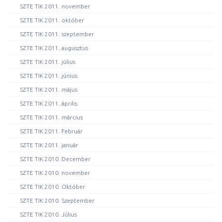
SZTE TIK 2011. november
SZTE TIK 2011. október
SZTE TIK 2011. szeptember
SZTE TIK 2011. augusztus
SZTE TIK 2011. július
SZTE TIK 2011. június
SZTE TIK 2011. május
SZTE TIK 2011. április
SZTE TIK 2011. március
SZTE TIK 2011. Február
SZTE TIK 2011. január
SZTE TIK 2010. December
SZTE TIK 2010. november
SZTE TIK 2010. Október
SZTE TIK 2010. Szeptember
SZTE TIK 2010. Július