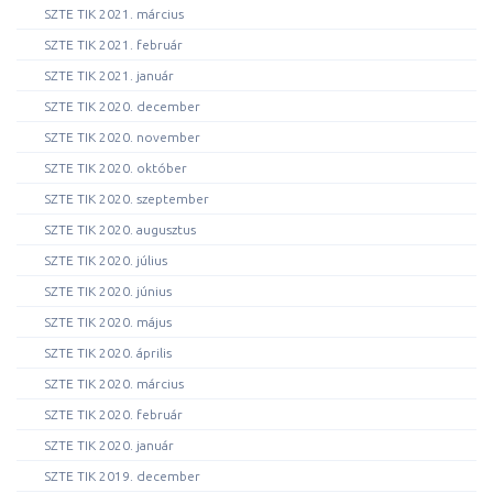
SZTE TIK 2021. március
SZTE TIK 2021. február
SZTE TIK 2021. január
SZTE TIK 2020. december
SZTE TIK 2020. november
SZTE TIK 2020. október
SZTE TIK 2020. szeptember
SZTE TIK 2020. augusztus
SZTE TIK 2020. július
SZTE TIK 2020. június
SZTE TIK 2020. május
SZTE TIK 2020. április
SZTE TIK 2020. március
SZTE TIK 2020. február
SZTE TIK 2020. január
SZTE TIK 2019. december