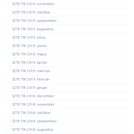
SZTE TIK 2019. november
SZTE TIK 2019. október
SZTE TIK 2019. szeptember
SZTE TIK 2019. augusztus
SZTE TIK 2019. július
SZTE TIK 2019. június
SZTE TIK 2019. május
SZTE TIK 2019. április
SZTE TIK 2019. március
SZTE TIK 2019. február
SZTE TIK 2019. január
SZTE TIK 2018. december
SZTE TIK 2018. november
SZTE TIK 2018. október
SZTE TIK 2018. szeptember
SZTE TIK 2018. augusztus