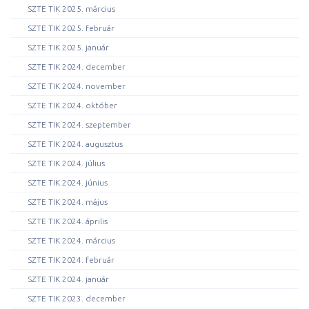
SZTE TIK 2025. március
SZTE TIK 2025. február
SZTE TIK 2025. január
SZTE TIK 2024. december
SZTE TIK 2024. november
SZTE TIK 2024. október
SZTE TIK 2024. szeptember
SZTE TIK 2024. augusztus
SZTE TIK 2024. július
SZTE TIK 2024. június
SZTE TIK 2024. május
SZTE TIK 2024. április
SZTE TIK 2024. március
SZTE TIK 2024. február
SZTE TIK 2024. január
SZTE TIK 2023. december