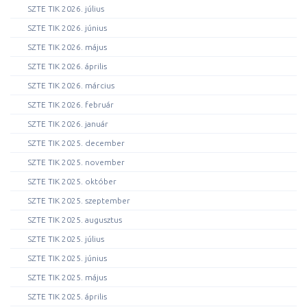
SZTE TIK 2026. július
SZTE TIK 2026. június
SZTE TIK 2026. május
SZTE TIK 2026. április
SZTE TIK 2026. március
SZTE TIK 2026. február
SZTE TIK 2026. január
SZTE TIK 2025. december
SZTE TIK 2025. november
SZTE TIK 2025. október
SZTE TIK 2025. szeptember
SZTE TIK 2025. augusztus
SZTE TIK 2025. július
SZTE TIK 2025. június
SZTE TIK 2025. május
SZTE TIK 2025. április