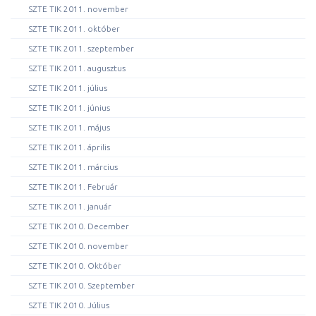
SZTE TIK 2011. november
SZTE TIK 2011. október
SZTE TIK 2011. szeptember
SZTE TIK 2011. augusztus
SZTE TIK 2011. július
SZTE TIK 2011. június
SZTE TIK 2011. május
SZTE TIK 2011. április
SZTE TIK 2011. március
SZTE TIK 2011. Február
SZTE TIK 2011. január
SZTE TIK 2010. December
SZTE TIK 2010. november
SZTE TIK 2010. Október
SZTE TIK 2010. Szeptember
SZTE TIK 2010. Július