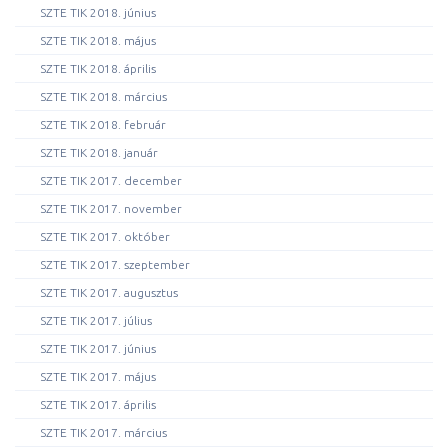
SZTE TIK 2018. június
SZTE TIK 2018. május
SZTE TIK 2018. április
SZTE TIK 2018. március
SZTE TIK 2018. február
SZTE TIK 2018. január
SZTE TIK 2017. december
SZTE TIK 2017. november
SZTE TIK 2017. október
SZTE TIK 2017. szeptember
SZTE TIK 2017. augusztus
SZTE TIK 2017. július
SZTE TIK 2017. június
SZTE TIK 2017. május
SZTE TIK 2017. április
SZTE TIK 2017. március