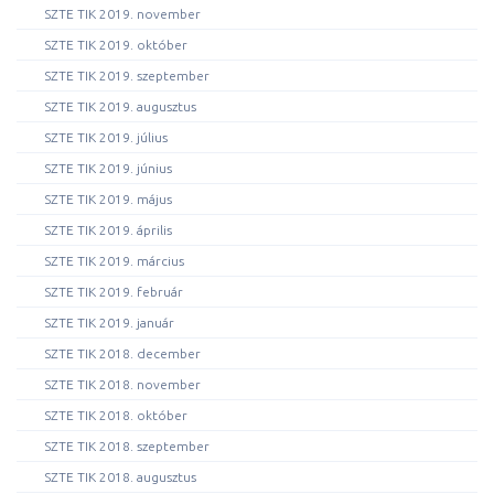
SZTE TIK 2019. november
SZTE TIK 2019. október
SZTE TIK 2019. szeptember
SZTE TIK 2019. augusztus
SZTE TIK 2019. július
SZTE TIK 2019. június
SZTE TIK 2019. május
SZTE TIK 2019. április
SZTE TIK 2019. március
SZTE TIK 2019. február
SZTE TIK 2019. január
SZTE TIK 2018. december
SZTE TIK 2018. november
SZTE TIK 2018. október
SZTE TIK 2018. szeptember
SZTE TIK 2018. augusztus