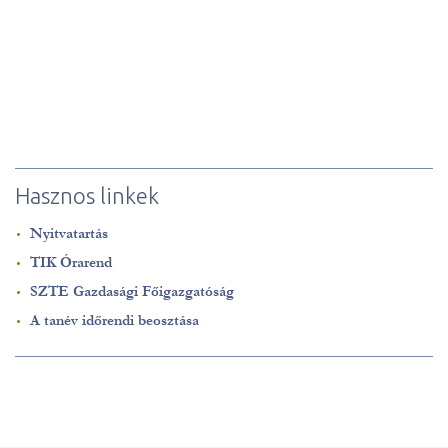
Hasznos linkek
Nyitvatartás
TIK Órarend
SZTE Gazdasági Főigazgatóság
A tanév időrendi beosztása