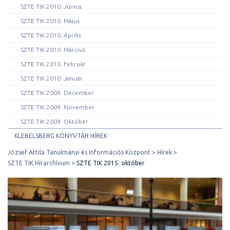
SZTE TIK 2010. Június
SZTE TIK 2010. Május
SZTE TIK 2010. Április
SZTE TIK 2010. Március
SZTE TIK 2010. Február
SZTE TIK 2010. Január
SZTE TIK 2009. December
SZTE TIK 2009. November
SZTE TIK 2009. Október
KLEBELSBERG KÖNYVTÁR HÍREK
József Attila Tanulmányi és Információs Központ
Hírek
SZTE TIK Hírarchívum
SZTE TIK 2015. október