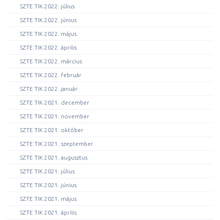
SZTE TIK 2022. július
SZTE TIK 2022. június
SZTE TIK 2022. május
SZTE TIK 2022. április
SZTE TIK 2022. március
SZTE TIK 2022. február
SZTE TIK 2022. január
SZTE TIK 2021. december
SZTE TIK 2021. november
SZTE TIK 2021. október
SZTE TIK 2021. szeptember
SZTE TIK 2021. augusztus
SZTE TIK 2021. július
SZTE TIK 2021. június
SZTE TIK 2021. május
SZTE TIK 2021. április