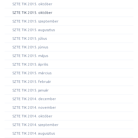
SZTE TIK 2015. október
SZTE TIK 2015. október
SZTE TIK 2015. szeptember
SZTE TIK 2015. augusztus
SZTE TIK 2015. július
SZTE TIK 2015. június
SZTE TIK 2015. május
SZTE TIK 2015. április
SZTE TIK 2015. március
SZTE TIK 2015. február
SZTE TIK 2015. január
SZTE TIK 2014. december
SZTE TIK 2014. november
SZTE TIK 2014. október
SZTE TIK 2014. szeptember
SZTE TIK 2014. augusztus