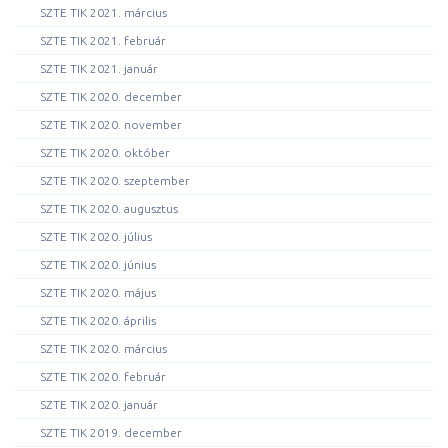
SZTE TIK 2021. március
SZTE TIK 2021. február
SZTE TIK 2021. január
SZTE TIK 2020. december
SZTE TIK 2020. november
SZTE TIK 2020. október
SZTE TIK 2020. szeptember
SZTE TIK 2020. augusztus
SZTE TIK 2020. július
SZTE TIK 2020. június
SZTE TIK 2020. május
SZTE TIK 2020. április
SZTE TIK 2020. március
SZTE TIK 2020. február
SZTE TIK 2020. január
SZTE TIK 2019. december