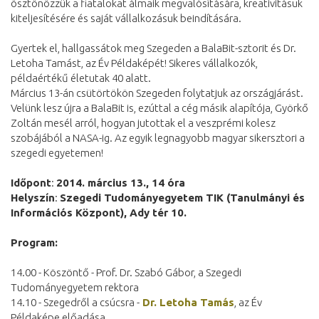
ösztönözzük a fiatalokat álmaik megvalósítására, kreativitásuk
kiteljesítésére és saját vállalkozásuk beindítására.
Gyertek el, hallgassátok meg Szegeden a BalaBit-sztorit és Dr.
Letoha Tamást, az Év Példaképét! Sikeres vállalkozók,
példaértékű életutak 40 alatt.
Március 13-án csütörtökön Szegeden folytatjuk az országjárást.
Velünk lesz újra a BalaBit is, ezúttal a cég másik alapítója, Györkő
Zoltán mesél arról, hogyan jutottak el a veszprémi kolesz
szobájából a NASA-ig. Az egyik legnagyobb magyar sikersztori a
szegedi egyetemen!
Időpont
:
2014. március 13., 14 óra
Helyszín
:
Szegedi Tudományegyetem TIK (Tanulmányi és
Információs Központ), Ady tér 10.
Program:
14.00 - Köszöntő - Prof. Dr. Szabó Gábor, a Szegedi
Tudományegyetem rektora
14.10 - Szegedről a csúcsra -
Dr. Letoha Tamás
, az Év
Példaképe előadása