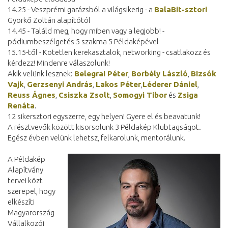
14.25 - Veszprémi garázsból a világsikerig - a
BalaBit-sztori
Györkő Zoltán alapítótól
14.45 - Találd meg, hogy miben vagy a legjobb! -
pódiumbeszélgetés 5 szakma 5 Példaképével
15.15-től - Kötetlen kerekasztalok, networking - csatlakozz és
kérdezz! Mindenre válaszolunk!
Akik velünk lesznek:
Belegrai Péter
,
Borbély László
,
Bizsók
Vajk
,
Gerzsenyi András
,
Lakos Péter
,
Léderer Dániel
,
Reuss Ágnes
,
Csiszka Zsolt
,
Somogyi Tibor
és
Zsiga
Renáta
.
12 sikersztori egyszerre, egy helyen! Gyere el és beavatunk!
A résztvevők között kisorsolunk 3 Példakép Klubtagságot.
Egész évben velünk lehetsz, felkarolunk, mentorálunk.
A Példakép
Alapítvány
tervei közt
szerepel, hogy
elkészíti
Magyarország
Vállalkozói