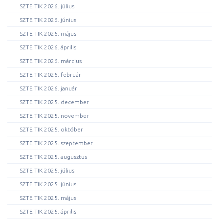
SZTE TIK 2026. július
SZTE TIK 2026. június
SZTE TIK 2026. május
SZTE TIK 2026. április
SZTE TIK 2026. március
SZTE TIK 2026. február
SZTE TIK 2026. január
SZTE TIK 2025. december
SZTE TIK 2025. november
SZTE TIK 2025. október
SZTE TIK 2025. szeptember
SZTE TIK 2025. augusztus
SZTE TIK 2025. július
SZTE TIK 2025. június
SZTE TIK 2025. május
SZTE TIK 2025. április