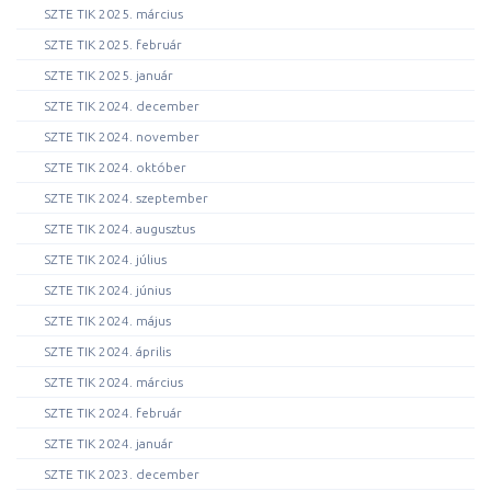
SZTE TIK 2025. március
SZTE TIK 2025. február
SZTE TIK 2025. január
SZTE TIK 2024. december
SZTE TIK 2024. november
SZTE TIK 2024. október
SZTE TIK 2024. szeptember
SZTE TIK 2024. augusztus
SZTE TIK 2024. július
SZTE TIK 2024. június
SZTE TIK 2024. május
SZTE TIK 2024. április
SZTE TIK 2024. március
SZTE TIK 2024. február
SZTE TIK 2024. január
SZTE TIK 2023. december