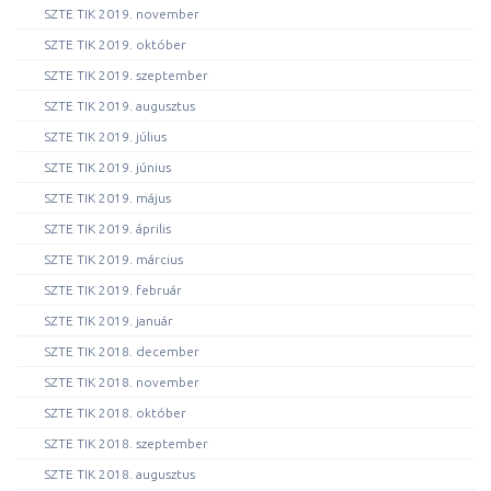
SZTE TIK 2019. november
SZTE TIK 2019. október
SZTE TIK 2019. szeptember
SZTE TIK 2019. augusztus
SZTE TIK 2019. július
SZTE TIK 2019. június
SZTE TIK 2019. május
SZTE TIK 2019. április
SZTE TIK 2019. március
SZTE TIK 2019. február
SZTE TIK 2019. január
SZTE TIK 2018. december
SZTE TIK 2018. november
SZTE TIK 2018. október
SZTE TIK 2018. szeptember
SZTE TIK 2018. augusztus