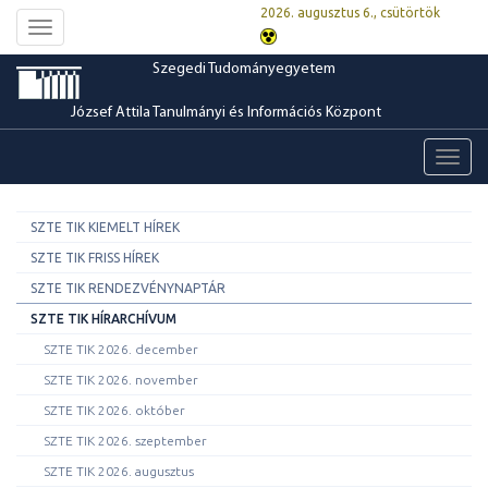
2026. augusztus 6., csütörtök
Toggle
navigation
Szegedi Tudományegyetem
József Attila Tanulmányi és Információs Központ
Toggl
navig
SZTE TIK KIEMELT HÍREK
SZTE TIK FRISS HÍREK
SZTE TIK RENDEZVÉNYNAPTÁR
SZTE TIK HÍRARCHÍVUM
SZTE TIK 2026. december
SZTE TIK 2026. november
SZTE TIK 2026. október
SZTE TIK 2026. szeptember
SZTE TIK 2026. augusztus