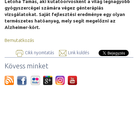
Letoha Tamás, aki kutatóorvosként a világ legnagyobb
gyógyszercégei számára végez génterápiás
vizsgálatokat. Saját fejlesztési eredménye egy olyan
természetes hatóanyag, mely segít megelőzni az
Alzheimer-kórt.
Bemutatkozás
Cikk nyomtatás
Link küldés
Kövess minket