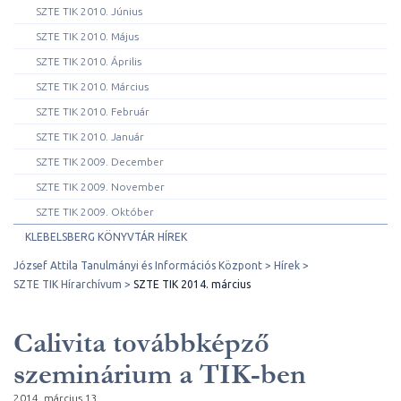
SZTE TIK 2010. Június
SZTE TIK 2010. Május
SZTE TIK 2010. Április
SZTE TIK 2010. Március
SZTE TIK 2010. Február
SZTE TIK 2010. Január
SZTE TIK 2009. December
SZTE TIK 2009. November
SZTE TIK 2009. Október
KLEBELSBERG KÖNYVTÁR HÍREK
József Attila Tanulmányi és Információs Központ
Hírek
SZTE TIK Hírarchívum
SZTE TIK 2014. március
Calivita továbbképző
szeminárium a TIK-ben
2014. március 13.