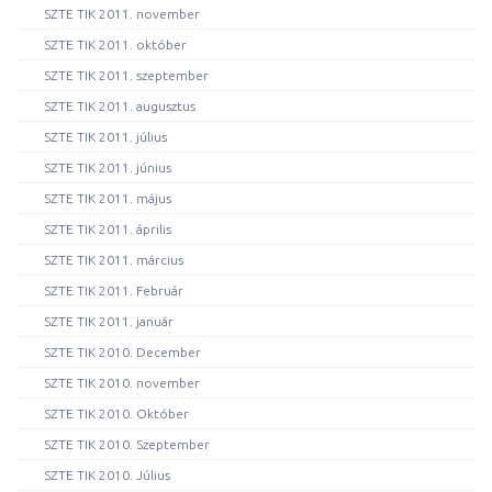
SZTE TIK 2011. november
SZTE TIK 2011. október
SZTE TIK 2011. szeptember
SZTE TIK 2011. augusztus
SZTE TIK 2011. július
SZTE TIK 2011. június
SZTE TIK 2011. május
SZTE TIK 2011. április
SZTE TIK 2011. március
SZTE TIK 2011. Február
SZTE TIK 2011. január
SZTE TIK 2010. December
SZTE TIK 2010. november
SZTE TIK 2010. Október
SZTE TIK 2010. Szeptember
SZTE TIK 2010. Július