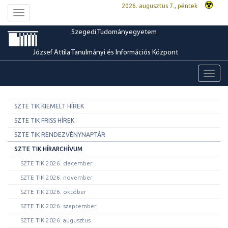
2026. augusztus 7., péntek
Toggle
navigation
Szegedi Tudományegyetem
József Attila Tanulmányi és Információs Központ
Toggl
navig
SZTE TIK KIEMELT HÍREK
SZTE TIK FRISS HÍREK
SZTE TIK RENDEZVÉNYNAPTÁR
SZTE TIK HÍRARCHÍVUM
SZTE TIK 2026. december
SZTE TIK 2026. november
SZTE TIK 2026. október
SZTE TIK 2026. szeptember
SZTE TIK 2026. augusztus