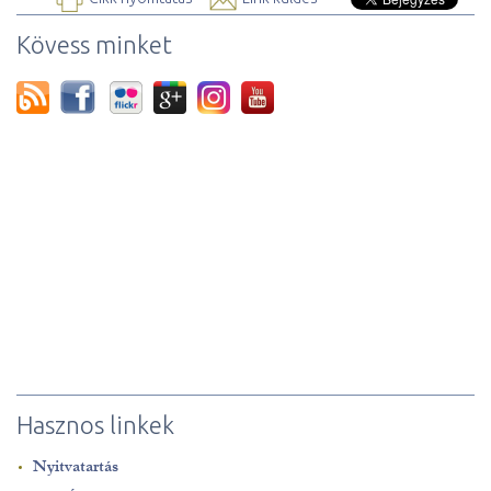
Kövess minket
Hasznos linkek
Nyitvatartás