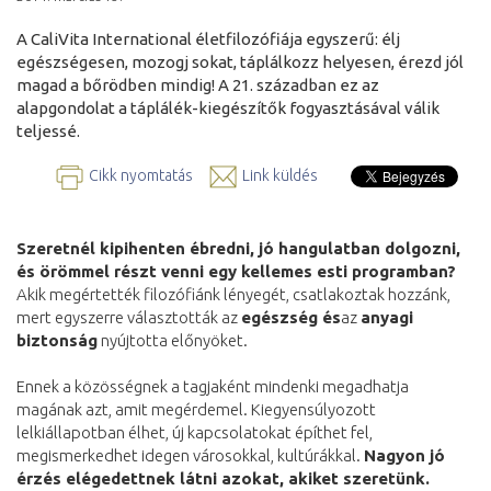
A CaliVita International életfilozófiája egyszerű: élj
egészségesen, mozogj sokat, táplálkozz helyesen, érezd jól
magad a bőrödben mindig! A 21. században ez az
alapgondolat a táplálék-kiegészítők fogyasztásával válik
teljessé.
Cikk nyomtatás
Link küldés
Szeretnél kipihenten ébredni, jó hangulatban dolgozni,
és örömmel részt venni egy kellemes esti programban?
Akik megértették filozófiánk lényegét, csatlakoztak hozzánk,
mert egyszerre választották az
egészség és
az
anyagi
biztonság
nyújtotta előnyöket.
Ennek a közösségnek a tagjaként mindenki megadhatja
magának azt, amit megérdemel. Kiegyensúlyozott
lelkiállapotban élhet, új kapcsolatokat építhet fel,
megismerkedhet idegen városokkal, kultúrákkal.
Nagyon jó
érzés elégedettnek látni azokat, akiket szeretünk.