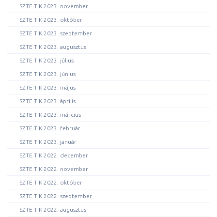
SZTE TIK 2023. november
SZTE TIK 2023. október
SZTE TIK 2023. szeptember
SZTE TIK 2023. augusztus
SZTE TIK 2023. július
SZTE TIK 2023. június
SZTE TIK 2023. május
SZTE TIK 2023. április
SZTE TIK 2023. március
SZTE TIK 2023. február
SZTE TIK 2023. január
SZTE TIK 2022. december
SZTE TIK 2022. november
SZTE TIK 2022. október
SZTE TIK 2022. szeptember
SZTE TIK 2022. augusztus