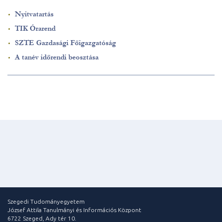
Nyitvatartás
TIK Órarend
SZTE Gazdasági Főigazgatóság
A tanév időrendi beosztása
Szegedi Tudományegyetem
József Attila Tanulmányi és Információs Központ
6722 Szeged, Ady tér 10.