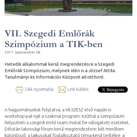
VII. Szegedi Emlőrák
Szimpózium a TIK-ben
2017. szeptember 06.
Hetedik alkalommal kerül megrendezésre a Szegedi
Emlőrák Szimpózium, melynek idén is a József Attila
Tanulmányi és Információs Központ ad otthont.
Cikk nyomtatás
Link küldés
A hagyományokat folytatva, a VII.SZESZ első napján is
workshop-pal nyit a szakmai program: ezúttal a szimpózium
helyszínén a szegedi emlő team mutat be válogatott eseteket.
Délután lakossági fórum kerül megrendezésre: két merőben
különböző, a laikusokat foglalkoztató téma kerül terítékre, a