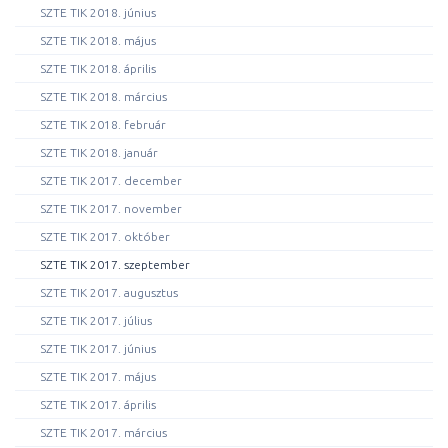
SZTE TIK 2018. június
SZTE TIK 2018. május
SZTE TIK 2018. április
SZTE TIK 2018. március
SZTE TIK 2018. február
SZTE TIK 2018. január
SZTE TIK 2017. december
SZTE TIK 2017. november
SZTE TIK 2017. október
SZTE TIK 2017. szeptember
SZTE TIK 2017. augusztus
SZTE TIK 2017. július
SZTE TIK 2017. június
SZTE TIK 2017. május
SZTE TIK 2017. április
SZTE TIK 2017. március