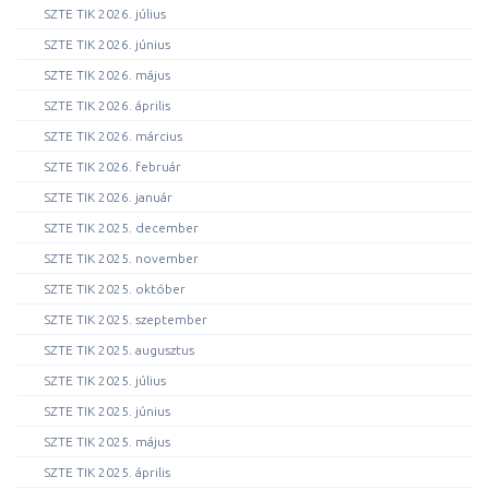
SZTE TIK 2026. július
SZTE TIK 2026. június
SZTE TIK 2026. május
SZTE TIK 2026. április
SZTE TIK 2026. március
SZTE TIK 2026. február
SZTE TIK 2026. január
SZTE TIK 2025. december
SZTE TIK 2025. november
SZTE TIK 2025. október
SZTE TIK 2025. szeptember
SZTE TIK 2025. augusztus
SZTE TIK 2025. július
SZTE TIK 2025. június
SZTE TIK 2025. május
SZTE TIK 2025. április