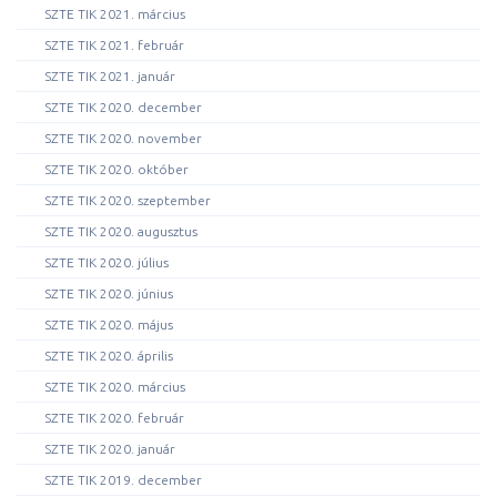
SZTE TIK 2021. március
SZTE TIK 2021. február
SZTE TIK 2021. január
SZTE TIK 2020. december
SZTE TIK 2020. november
SZTE TIK 2020. október
SZTE TIK 2020. szeptember
SZTE TIK 2020. augusztus
SZTE TIK 2020. július
SZTE TIK 2020. június
SZTE TIK 2020. május
SZTE TIK 2020. április
SZTE TIK 2020. március
SZTE TIK 2020. február
SZTE TIK 2020. január
SZTE TIK 2019. december