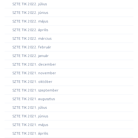
SZTE TIK 2022. július
SZTE TIK 2022. június
SZTE TIK 2022. május
SZTE TIK 2022. április
SZTE TIK 2022. március
SZTE TIK 2022. február
SZTE TIK 2022. január
SZTE TIK 2021. december
SZTE TIK 2021. november
SZTE TIK 2021. október
SZTE TIK 2021. szeptember
SZTE TIK 2021. augusztus
SZTE TIK 2021. július
SZTE TIK 2021. június
SZTE TIK 2021. május
SZTE TIK 2021. április