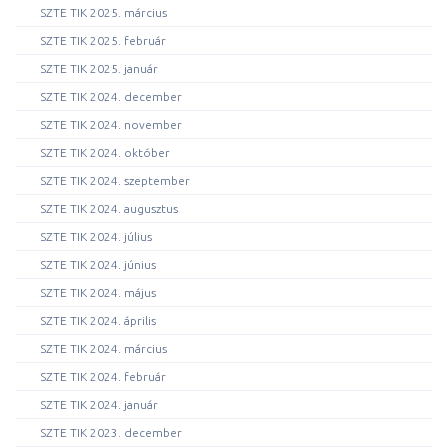
SZTE TIK 2025. március
SZTE TIK 2025. február
SZTE TIK 2025. január
SZTE TIK 2024. december
SZTE TIK 2024. november
SZTE TIK 2024. október
SZTE TIK 2024. szeptember
SZTE TIK 2024. augusztus
SZTE TIK 2024. július
SZTE TIK 2024. június
SZTE TIK 2024. május
SZTE TIK 2024. április
SZTE TIK 2024. március
SZTE TIK 2024. február
SZTE TIK 2024. január
SZTE TIK 2023. december