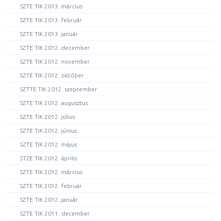
SZTE TIK 2013. március
SZTE TIK 2013. február
SZTE TIK 2013. január
SZTE TIK 2012. december
SZTE TIK 2012. november
SZTE TIK 2012. október
SZTTE TIK 2012. szeptember
SZTE TIK 2012. augusztus
SZTE TIK 2012. július
SZTE TIK 2012. június
SZTE TIK 2012. május
STZE TIK 2012. április
SZTE TIK 2012. március
SZTE TIK 2012. február
SZTE TIK 2012. január
SZTE TIK 2011. december