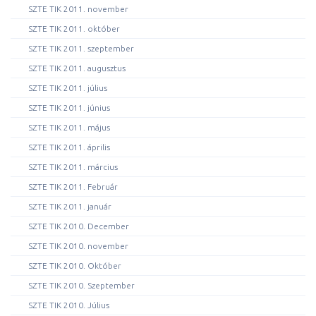
SZTE TIK 2011. november
SZTE TIK 2011. október
SZTE TIK 2011. szeptember
SZTE TIK 2011. augusztus
SZTE TIK 2011. július
SZTE TIK 2011. június
SZTE TIK 2011. május
SZTE TIK 2011. április
SZTE TIK 2011. március
SZTE TIK 2011. Február
SZTE TIK 2011. január
SZTE TIK 2010. December
SZTE TIK 2010. november
SZTE TIK 2010. Október
SZTE TIK 2010. Szeptember
SZTE TIK 2010. Július