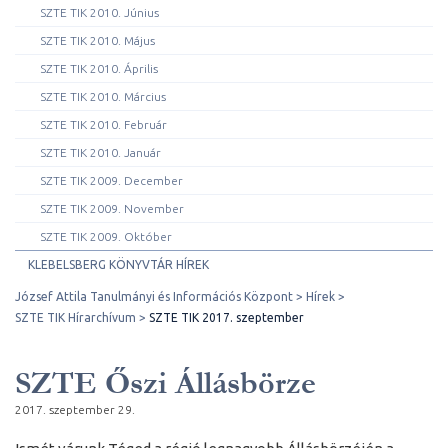
SZTE TIK 2010. Június
SZTE TIK 2010. Május
SZTE TIK 2010. Április
SZTE TIK 2010. Március
SZTE TIK 2010. Február
SZTE TIK 2010. Január
SZTE TIK 2009. December
SZTE TIK 2009. November
SZTE TIK 2009. Október
KLEBELSBERG KÖNYVTÁR HÍREK
József Attila Tanulmányi és Információs Központ
Hírek
SZTE TIK Hírarchívum
SZTE TIK 2017. szeptember
SZTE Őszi Állásbörze
2017. szeptember 29.