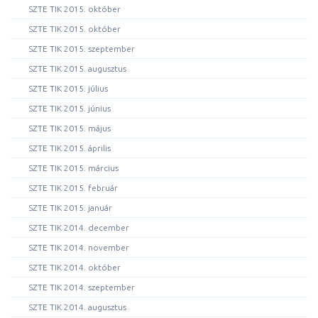
SZTE TIK 2015. október
SZTE TIK 2015. október
SZTE TIK 2015. szeptember
SZTE TIK 2015. augusztus
SZTE TIK 2015. július
SZTE TIK 2015. június
SZTE TIK 2015. május
SZTE TIK 2015. április
SZTE TIK 2015. március
SZTE TIK 2015. február
SZTE TIK 2015. január
SZTE TIK 2014. december
SZTE TIK 2014. november
SZTE TIK 2014. október
SZTE TIK 2014. szeptember
SZTE TIK 2014. augusztus