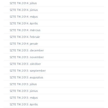
SZTE TIK 2014. július
SZTE TIK 2014. június
SZTE TIK 2014. május
SZTE TIK 2014. április
SZTE TIK 2014. március
SZTE TIK 2014. február
SZTE TIK 2014. január
SZTE TIK 2013. december
SZTE TIK 2013. november
SZTE TIK 2013. október
SZTE TIK 2013. szeptember
SZTE TIK 2013. augusztus
SZTE TIK 2013. július
SZTE TIK 2013. június
SZTE TIK 2013. május
SZTE TIK 2013. április