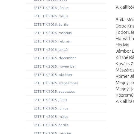
A kiállító
SZTE TIK 2026. június
SZTE TIK 2026. május
Balla Mó
SZTE TIK 2026. április
Doba Kri
Fodor Lá
SZTE TIK 2026. március
Horváthn
SZTE TIK 2026. február
Hedvig
SZTE TIK 2026. január
Jámbor E
Kissné Rá
SZTE TIK 2025. december
Kovács Z
SZTE TIK 2025. november
Mészáros
SZTE TIK 2025. október
Rómer J
Megnyitó:
SZTE TIK 2025. szeptember
Megnyitj
SZTE TIK 2025. augusztus
Közreműkö
SZTE TIK 2025. július
A kiállít
SZTE TIK 2025. június
SZTE TIK 2025. május
SZTE TIK 2025. április
SZTE TIK 2025. március