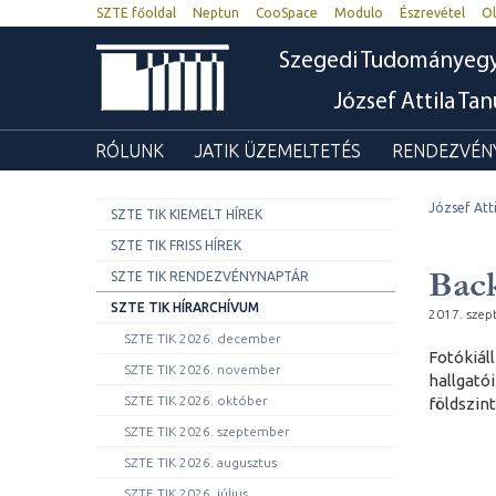
SZTE főoldal
Neptun
CooSpace
Modulo
Észrevétel
Ol
Szegedi Tudományeg
József Attila Ta
RÓLUNK
JATIK ÜZEMELTETÉS
RENDEZVÉNY
József Att
SZTE TIK KIEMELT HÍREK
SZTE TIK FRISS HÍREK
Bac
SZTE TIK RENDEZVÉNYNAPTÁR
SZTE TIK HÍRARCHÍVUM
2017. szep
SZTE TIK 2026. december
Fotókiál
SZTE TIK 2026. november
hallgató
SZTE TIK 2026. október
földszint
SZTE TIK 2026. szeptember
SZTE TIK 2026. augusztus
SZTE TIK 2026. július