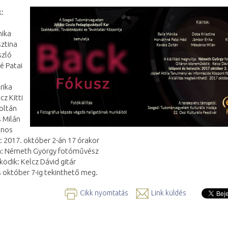
k:
nika
sztina
szló
é Patai
rika
cz Kitti
oltán
 Milán
ános
 2017. október 2-án 17 órakor
a: Németh György fotóművész
dik: Kelcz Dávid gitár
ás október 7-ig tekinthető meg.
Cikk nyomtatás
Link küldés