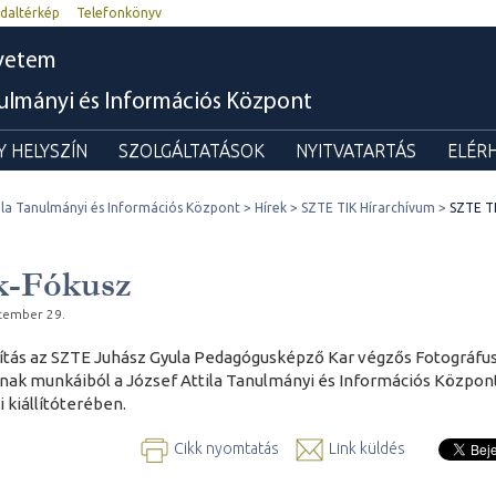
daltérkép
Telefonkönyv
yetem
nulmányi és Információs Központ
 HELYSZÍN
SZOLGÁLTATÁSOK
NYITVATARTÁS
ELÉR
ila Tanulmányi és Információs Központ
Hírek
SZTE TIK Hírarchívum
SZTE T
k-Fókusz
tember 29.
lítás az SZTE Juhász Gyula Pedagógusképző Kar végzős Fotográfu
inak munkáiból a József Attila Tanulmányi és Információs Közpon
i kiállítóterében.
Cikk nyomtatás
Link küldés