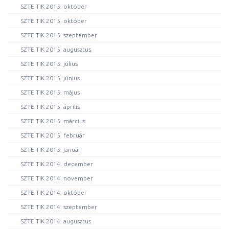
SZTE TIK 2015. október
SZTE TIK 2015. október
SZTE TIK 2015. szeptember
SZTE TIK 2015. augusztus
SZTE TIK 2015. július
SZTE TIK 2015. június
SZTE TIK 2015. május
SZTE TIK 2015. április
SZTE TIK 2015. március
SZTE TIK 2015. február
SZTE TIK 2015. január
SZTE TIK 2014. december
SZTE TIK 2014. november
SZTE TIK 2014. október
SZTE TIK 2014. szeptember
SZTE TIK 2014. augusztus