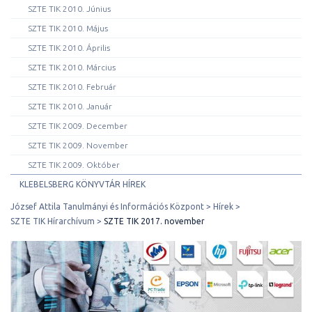
SZTE TIK 2010. Június
SZTE TIK 2010. Május
SZTE TIK 2010. Április
SZTE TIK 2010. Március
SZTE TIK 2010. Február
SZTE TIK 2010. Január
SZTE TIK 2009. December
SZTE TIK 2009. November
SZTE TIK 2009. Október
KLEBELSBERG KÖNYVTÁR HÍREK
József Attila Tanulmányi és Információs Központ
Hírek
SZTE TIK Hírarchívum
SZTE TIK 2017. november