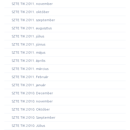
SZTE TIK 2011. november
SZTE TIK 2011. október
SZTE TIK 2011. szeptember
SZTE TIK 2011. augusztus
SZTE TIK 2011. július
SZTE TIK 2011. június
SZTE TIK 2011. május
SZTE TIK 2011. április
SZTE TIK 2011. március
SZTE TIK 2011. Február
SZTE TIK 2011. január
SZTE TIK 2010. December
SZTE TIK 2010. november
SZTE TIK 2010. Október
SZTE TIK 2010. Szeptember
SZTE TIK 2010. Július