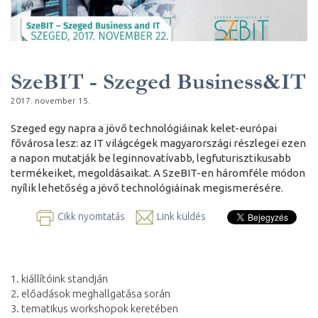
SzeBIT - Szeged Business&IT
2017. november 15.
Szeged egy napra a jövő technológiáinak kelet-európai
fővárosa lesz: az IT világcégek magyarországi részlegei ezen
a napon mutatják be leginnovatívabb, legfuturisztikusabb
termékeiket, megoldásaikat. A SzeBIT-en háromféle módon
nyílik lehetőség a jövő technológiáinak megismerésére.
Cikk nyomtatás
Link küldés
1. kiállítóink standján
2. előadások meghallgatása során
3. tematikus workshopok keretében