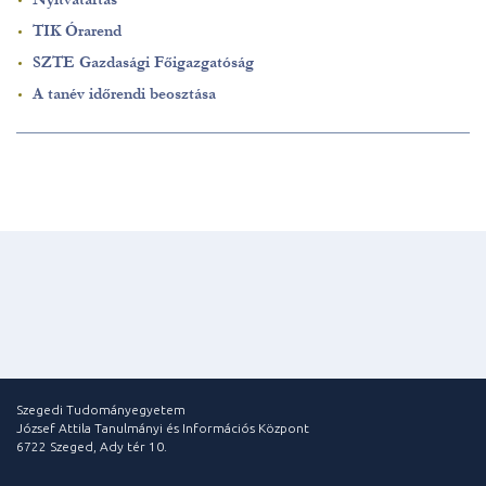
TIK Órarend
SZTE Gazdasági Főigazgatóság
A tanév időrendi beosztása
Szegedi Tudományegyetem
József Attila Tanulmányi és Információs Központ
6722 Szeged, Ady tér 10.