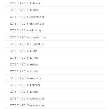
SZTE TIK 2017. február
SZTE TIK 2017. január
SZTE TIK 2016. december
SZTE TIK 2016. november
SZTE TIK 2016. október
SZTE TIK 2016. szeptember
SZTE TIK 2016. augusztus
SZTE TIK 2016. július
SZTE TIK 2016. június
SZTE TIK 2016. május
SZTE TIK 2016. április
SZTE TIK 2016. március
SZTE TIK 2016. február
SZTE TIK 2016. január
SZTE TIK 2015. december
SZTE TIK 2015. november