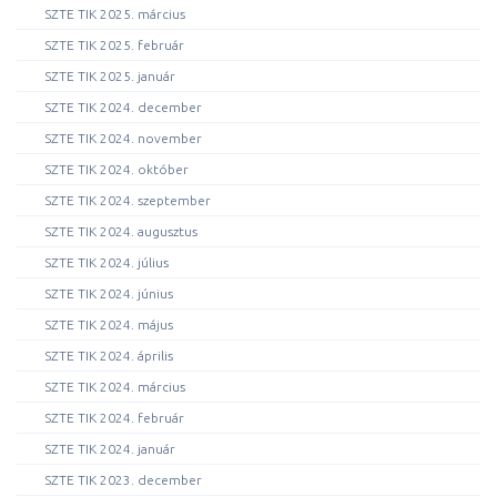
SZTE TIK 2025. március
SZTE TIK 2025. február
SZTE TIK 2025. január
SZTE TIK 2024. december
SZTE TIK 2024. november
SZTE TIK 2024. október
SZTE TIK 2024. szeptember
SZTE TIK 2024. augusztus
SZTE TIK 2024. július
SZTE TIK 2024. június
SZTE TIK 2024. május
SZTE TIK 2024. április
SZTE TIK 2024. március
SZTE TIK 2024. február
SZTE TIK 2024. január
SZTE TIK 2023. december