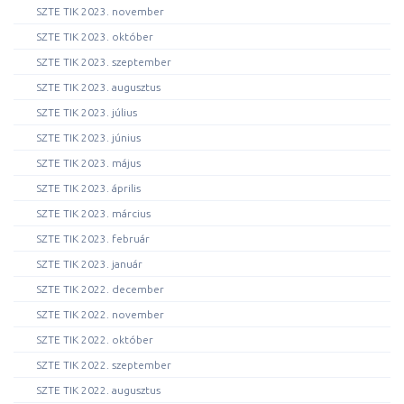
SZTE TIK 2023. november
SZTE TIK 2023. október
SZTE TIK 2023. szeptember
SZTE TIK 2023. augusztus
SZTE TIK 2023. július
SZTE TIK 2023. június
SZTE TIK 2023. május
SZTE TIK 2023. április
SZTE TIK 2023. március
SZTE TIK 2023. február
SZTE TIK 2023. január
SZTE TIK 2022. december
SZTE TIK 2022. november
SZTE TIK 2022. október
SZTE TIK 2022. szeptember
SZTE TIK 2022. augusztus