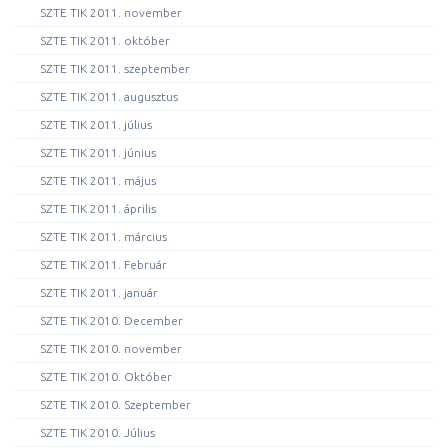
SZTE TIK 2011. november
SZTE TIK 2011. október
SZTE TIK 2011. szeptember
SZTE TIK 2011. augusztus
SZTE TIK 2011. július
SZTE TIK 2011. június
SZTE TIK 2011. május
SZTE TIK 2011. április
SZTE TIK 2011. március
SZTE TIK 2011. Február
SZTE TIK 2011. január
SZTE TIK 2010. December
SZTE TIK 2010. november
SZTE TIK 2010. Október
SZTE TIK 2010. Szeptember
SZTE TIK 2010. Július