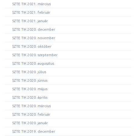
SZTE TIK 2021. március
SZTE TIK 2021. február
SZTE TIK 2021. január
SZTE TIK 2020. december
SZTE TIK 2020. november
SZTE TIK 2020. október
SZTE TIK 2020. szeptember
SZTE TIK 2020. augusztus
SZTE TIK 2020. július
SZTE TIK 2020. június
SZTE TIK 2020. május
SZTE TIK 2020. április
SZTE TIK 2020. március
SZTE TIK 2020. február
SZTE TIK 2020. január
SZTE TIK 2019. december