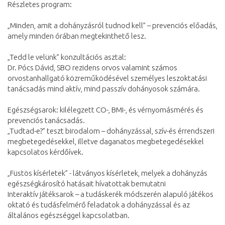
Részletes program:
„Minden, amit a dohányzásról tudnod kell” – prevenciós előadás,
amely minden órában megtekinthető lesz.
„Tedd le velünk” konzultációs asztal:
Dr. Pócs Dávid, SBO rezidens orvos valamint számos
orvostanhallgató közreműködésével személyes leszoktatási
tanácsadás mind aktív, mind passzív dohányosok számára.
Egészségsarok: kilélegzett CO-, BMI-, és vérnyomásmérés és
prevenciós tanácsadás.
„Tudtad-e?” teszt birodalom – dohányzással, szív-és érrendszeri
megbetegedésekkel, illetve daganatos megbetegedésekkel
kapcsolatos kérdőívek.
„Füstös kísérletek” - látványos kísérletek, melyek a dohányzás
egészségkárosító hatásait hívatottak bemutatni
Interaktív játéksarok – a tudáskerék módszerén alapuló játékos
oktató és tudásfelmérő feladatok a dohányzással és az
általános egészséggel kapcsolatban.