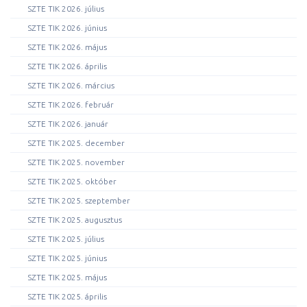
SZTE TIK 2026. július
SZTE TIK 2026. június
SZTE TIK 2026. május
SZTE TIK 2026. április
SZTE TIK 2026. március
SZTE TIK 2026. február
SZTE TIK 2026. január
SZTE TIK 2025. december
SZTE TIK 2025. november
SZTE TIK 2025. október
SZTE TIK 2025. szeptember
SZTE TIK 2025. augusztus
SZTE TIK 2025. július
SZTE TIK 2025. június
SZTE TIK 2025. május
SZTE TIK 2025. április