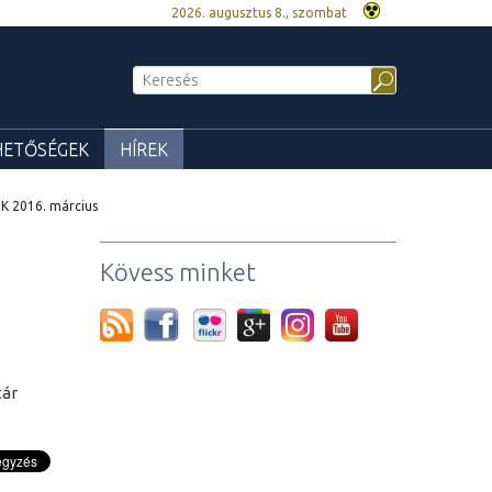
2026. augusztus 8., szombat
HETŐSÉGEK
HÍREK
K 2016. március
Kövess minket
tár