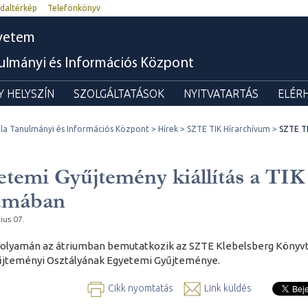
daltérkép
Telefonkönyv
yetem
nulmányi és Információs Központ
 HELYSZÍN
SZOLGÁLTATÁSOK
NYITVATARTÁS
ELÉR
ila Tanulmányi és Információs Központ
Hírek
SZTE TIK Hírarchívum
SZTE TI
temi Gyűjtemény kiállítás a TIK
iumában
ius 07.
folyamán az átriumban bemutatkozik az SZTE Klebelsberg Könyv
jteményi Osztályának Egyetemi Gyűjteménye.
Cikk nyomtatás
Link küldés