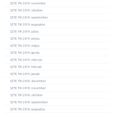
SZTE TIK 2019. november
SZTE TIK 2019. október
SZTE TIK 2019. szeptember
SZTE TIK 2019. augusztus
SZTE TIK 2019. július
SZTE TIK 2019. június
SZTE TIK 2019. május
SZTE TIK 2019. április
SZTE TIK 2019. március
SZTE TIK 2019. február
SZTE TIK 2019. január
SZTE TIK 2018. december
SZTE TIK 2018. november
SZTE TIK 2018. október
SZTE TIK 2018. szeptember
SZTE TIK 2018. augusztus