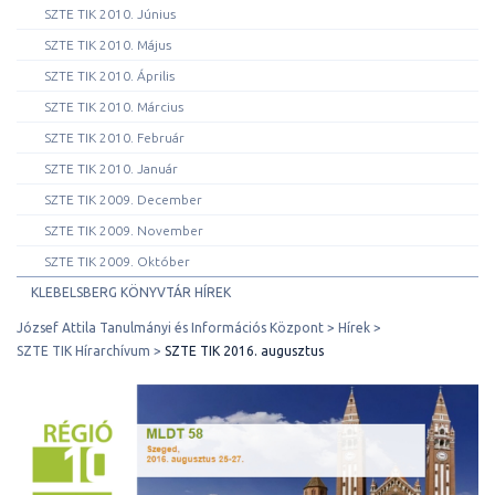
SZTE TIK 2010. Június
SZTE TIK 2010. Május
SZTE TIK 2010. Április
SZTE TIK 2010. Március
SZTE TIK 2010. Február
SZTE TIK 2010. Január
SZTE TIK 2009. December
SZTE TIK 2009. November
SZTE TIK 2009. Október
KLEBELSBERG KÖNYVTÁR HÍREK
József Attila Tanulmányi és Információs Központ
Hírek
SZTE TIK Hírarchívum
SZTE TIK 2016. augusztus