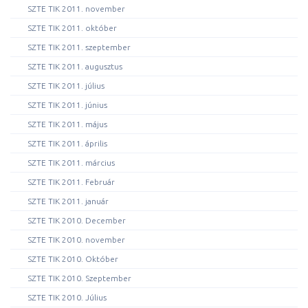
SZTE TIK 2011. november
SZTE TIK 2011. október
SZTE TIK 2011. szeptember
SZTE TIK 2011. augusztus
SZTE TIK 2011. július
SZTE TIK 2011. június
SZTE TIK 2011. május
SZTE TIK 2011. április
SZTE TIK 2011. március
SZTE TIK 2011. Február
SZTE TIK 2011. január
SZTE TIK 2010. December
SZTE TIK 2010. november
SZTE TIK 2010. Október
SZTE TIK 2010. Szeptember
SZTE TIK 2010. Július