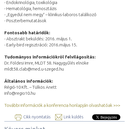
- Endokrinológia, toxikológia
- Hematológia, hemosztázis
- „Egyedül nem megy” – klinikus-laboros találkozó
- Poszterbemutatások
Fontosabb határidők:
- Absztrakt beküldés: 2016. május 1.
- Early-bird regisztráció: 2016.május 15.
Tudományos információkról felvilágosítás:
Dr. Földesi Imre, MLDT 58. Nagygyűlés elnöke
mldt58.clab@med.u-szeged.hu
Általános információk:
Régió-10 Kft. – Tülkös Anett
info@regio10.hu
További információk a konferencia honlapján olvashatóak >>>
Cikk nyomtatás
Link küldés