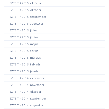
SZTE TIK 2015. október
SZTE TIK 2015. október
SZTE TIK 2015. szeptember
SZTE TIK 2015. augusztus
SZTE TIK 2015. július
SZTE TIK 2015. június
SZTE TIK 2015. május
SZTE TIK 2015. április
SZTE TIK 2015. március
SZTE TIK 2015. február
SZTE TIK 2015. január
SZTE TIK 2014. december
SZTE TIK 2014. november
SZTE TIK 2014. október
SZTE TIK 2014. szeptember
SZTE TIK 2014. augusztus