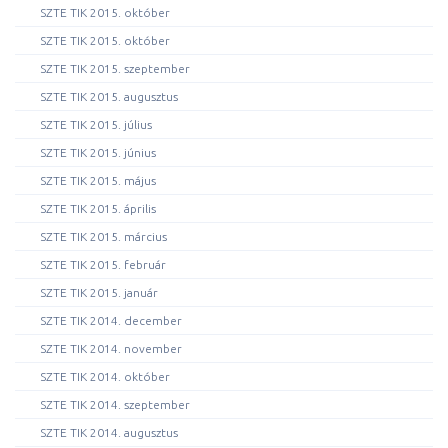
SZTE TIK 2015. október
SZTE TIK 2015. október
SZTE TIK 2015. szeptember
SZTE TIK 2015. augusztus
SZTE TIK 2015. július
SZTE TIK 2015. június
SZTE TIK 2015. május
SZTE TIK 2015. április
SZTE TIK 2015. március
SZTE TIK 2015. február
SZTE TIK 2015. január
SZTE TIK 2014. december
SZTE TIK 2014. november
SZTE TIK 2014. október
SZTE TIK 2014. szeptember
SZTE TIK 2014. augusztus