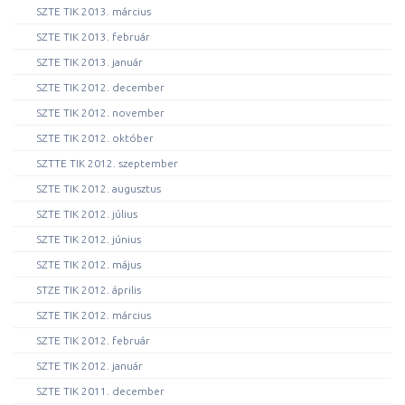
SZTE TIK 2013. március
SZTE TIK 2013. február
SZTE TIK 2013. január
SZTE TIK 2012. december
SZTE TIK 2012. november
SZTE TIK 2012. október
SZTTE TIK 2012. szeptember
SZTE TIK 2012. augusztus
SZTE TIK 2012. július
SZTE TIK 2012. június
SZTE TIK 2012. május
STZE TIK 2012. április
SZTE TIK 2012. március
SZTE TIK 2012. február
SZTE TIK 2012. január
SZTE TIK 2011. december