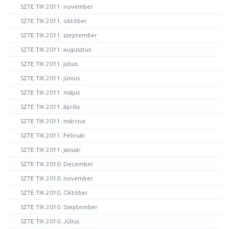
SZTE TIK 2011. november
SZTE TIK 2011. október
SZTE TIK 2011. szeptember
SZTE TIK 2011. augusztus
SZTE TIK 2011. július
SZTE TIK 2011. június
SZTE TIK 2011. május
SZTE TIK 2011. április
SZTE TIK 2011. március
SZTE TIK 2011. Február
SZTE TIK 2011. január
SZTE TIK 2010. December
SZTE TIK 2010. november
SZTE TIK 2010. Október
SZTE TIK 2010. Szeptember
SZTE TIK 2010. Július