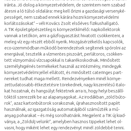
irán­ta. Jó do­log a kör­nye­zet­vé­de­lem, de sze­rin­tem nem sza­bad
át­es­ni a ló túl­só ol­da­lá­ra: meg kell őriz­ni a gaz­da­sá­gi ver­seny­ké­
pes­sé­get, nem sza­bad en­nek ká­rá­ra hoz­ni kör­nye­zet­vé­del­mi
kor­lá­to­zá­so­kat” – vé­li Ko­vács Zsolt el­ső­éves fi­zi­kus­hall­ga­tó.
A TIK épü­let­gé­pé­sze­ti­leg is kör­nye­zet­kí­mé­lő: nap­kol­lek­tor­ok
van­nak a te­tő­kön, ami a gáz­fo­gyasz­tást hi­va­tott csök­ken­te­ni, a
me­leg víz egy ré­szét eb­ből nye­rik. Moz­gás­ér­zé­ke­lős kap­cso­lók,
eco-üzem­mód­ban mű­kö­dő be­ren­de­zé­sek se­gí­te­nek spó­rol­ni az
ener­gi­á­val, tesz­te­lik a víz­men­tes pi­szo­árt, per­lá­toros, csök­ken­
tett víz­nyo­má­sú víz­csap­ok­kal is ta­ka­ré­kos­kod­nak. Mi­nő­sí­tett
szemé­ly­higiénés ter­mé­ke­ket hasz­nál az in­téz­mény, mind­egyik
kör­nye­zet­vé­del­mi jel­lel el­lá­tott, és mi­nő­sí­tett cateringes part­
ne­re­ket tud­hat ma­ga mel­lett. Ren­dez­vé­nye­i­ken mi­nél kör­nye­
zet­tu­da­to­sabb ét­kez­te­tés­re tö­re­ked­nek, nagy ki­sze­re­lé­sű ita­lo­
kat ho­zat­nak, és hang­súlyt fektetnek ar­ra is, hogy he­lyi be­szál­lí­
tók­tól sze­rez­zék be az alap­anya­go­kat. Az iro­dák­ban „zöld bú­to­
rok", az­az kar­ton­bú­to­rok so­ra­koz­nak, új­ra­hasz­no­sí­tott pa­pírt
hasz­nál­nak, az igaz­ga­tó­ság au­to­ma­tá­já­ból szám­űz­ték a mű­
anyag po­ha­ra­kat – és még so­rol­hat­nánk. Meg­je­lent a TIK új ki­ad­
vá­nya, a „Zöl­dülj ve­lünk!", amely­ben hasz­nos tip­pe­ket le­het ol­
vas­ni, hogy mi­ként le­het egy ren­dez­vényt mi­nél zöl­deb­bé ten­ni.