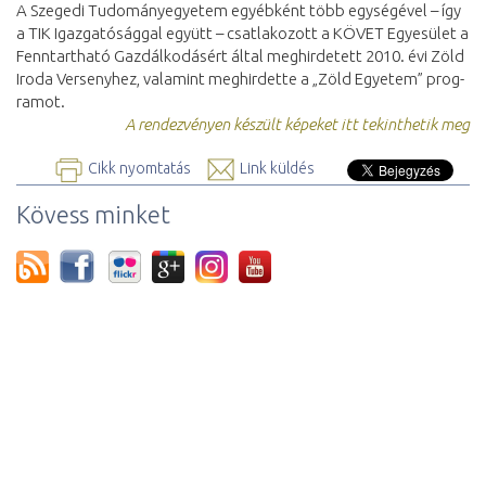
A Sze­ge­di Tu­do­mány­egye­tem egyéb­ként több egy­sé­gé­vel – így
a TIK Igaz­ga­tó­ság­gal együtt – csat­la­ko­zott a KÖ­VET Egye­sü­let a
Fenn­tart­ha­tó Gaz­dál­ko­dá­sért ál­tal meg­hir­de­tett 2010. évi Zöld
Iro­da Ver­seny­hez, va­la­mint meg­hir­det­te a „Zöld Egye­tem” prog­
ra­mot.
A rendezvényen készült képeket itt tekinthetik meg
Cikk nyomtatás
Link küldés
Kövess minket