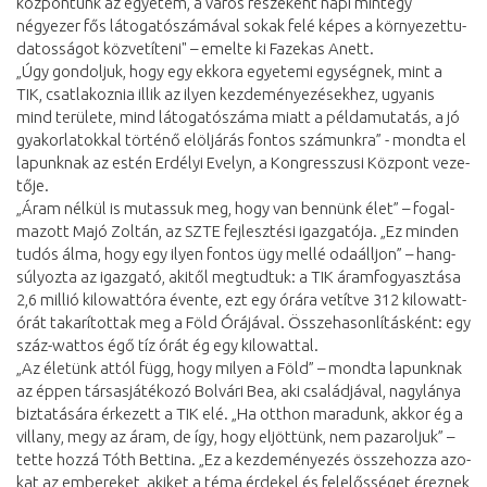
köz­pon­tunk az egye­tem, a vá­ros ré­sze­ként na­pi mintegy
négyezer fős lá­to­ga­tó­szá­má­val so­kak fe­lé ké­pes a kör­nye­zet­tu­
da­tos­sá­got köz­ve­tí­te­ni" – emel­te ki Fa­ze­kas Anet­t.
„Úgy gon­dol­juk, hogy egy ek­ko­ra egye­te­mi egy­ség­nek, mint a
TIK, csat­la­koz­nia il­lik az ilyen kez­de­mé­nye­zé­sek­hez, ugyan­is
mind te­rü­le­te, mind lá­to­ga­tó­szá­ma mi­att a pél­da­mu­ta­tás, a jó
gya­kor­la­tok­kal tör­té­nő elöl­já­rás fon­tos szá­munk­ra” - mond­ta el
la­punk­nak az es­tén Er­dé­lyi Eve­lyn, a Kong­resszu­si Köz­pont ve­ze­
tő­je.
„Áram nél­kül is mu­tas­suk meg, hogy van ben­nünk élet” – fo­gal­
ma­zott Majó Zol­tán, az SZTE fej­lesz­té­si igaz­ga­tó­ja. „Ez min­den
tu­dós ál­ma, hogy egy ilyen fon­tos ügy mel­lé oda­áll­jon” – hang­
sú­lyoz­ta az igaz­ga­tó, aki­től meg­tud­tuk: a TIK áram­fo­gyasz­tá­sa
2,6 mil­lió ki­lo­watt­óra éven­te, ezt egy órá­ra ve­tít­ve 312 ki­lo­watt­
órát ta­ka­rí­tot­tak meg a Föld Órá­já­val. Ös­­sze­ha­son­lí­tás­ként: egy
száz-wat­tos égő tíz órát ég egy ki­lo­wat­tal.
„Az éle­tünk at­tól függ, hogy mi­lyen a Föld” – mond­ta la­punk­nak
az ép­pen tár­sas­já­té­ko­zó Bolvári Bea, aki csa­lád­já­val, nagy­lá­nya
biz­ta­tá­sá­ra ér­ke­zett a TIK elé. „Ha ott­hon ma­ra­dunk, ak­kor ég a
vil­lany, megy az áram, de így, hogy el­jöt­tünk, nem pa­za­rol­juk” –
tet­te hoz­zá Tóth Bet­ti­na. „Ez a kez­de­mé­nye­zés ös­­sze­hoz­za azo­
kat az em­be­re­ket, aki­ket a té­ma ér­de­kel és fe­le­lős­sé­get érez­nek