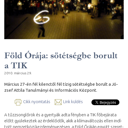
Föld Órája: sötétségbe borult
a TIK
2010. március 29.
Már­ci­us 27-én fél ki­lenc­től fél tí­zig sö­tét­ség­be bo­rult a Jó­
zsef At­ti­la Ta­nul­má­nyi és In­for­má­ci­ós Köz­pont.
Cikk nyomtatás
Link küldés
A tűz­zsong­lő­rök és a gyer­tyák ad­ta fény­ben a TIK fő­be­já­ra­ta
előtt gyü­le­kez­tek az ér­dek­lő­dők, akik a klí­ma­vál­to­zás el­len in­dí­
tott nem­zet­kö­zi kez­de­mé­nye­zé­sen, a Föld Órá­ján együtt sze­ret­