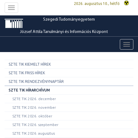
2026. augusztus 10., hétfő
Toggle
navigation
Szegedi Tudományegyetem
József Attila Tanulmányi és Információs Központ
Toggl
navig
SZTE TIK KIEMELT HÍREK
SZTE TIK FRISS HÍREK
SZTE TIK RENDEZVÉNYNAPTÁR
SZTE TIK HÍRARCHÍVUM
SZTE TIK 2026. december
SZTE TIK 2026. november
SZTE TIK 2026. október
SZTE TIK 2026. szeptember
SZTE TIK 2026. augusztus