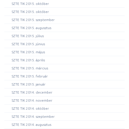
SZTE TIK 2015. október
SZTE TIK 2015. október
SZTE TIK 2015. szeptember
SZTE TIK 2015. augusztus
SZTE TIK 2015. július
SZTE TIK 2015. június
SZTE TIK 2015. május
SZTE TIK 2015. április
SZTE TIK 2015. március
SZTE TIK 2015. február
SZTE TIK 2015. január
SZTE TIK 2014. december
SZTE TIK 2014. november
SZTE TIK 2014. október
SZTE TIK 2014. szeptember
SZTE TIK 2014. augusztus