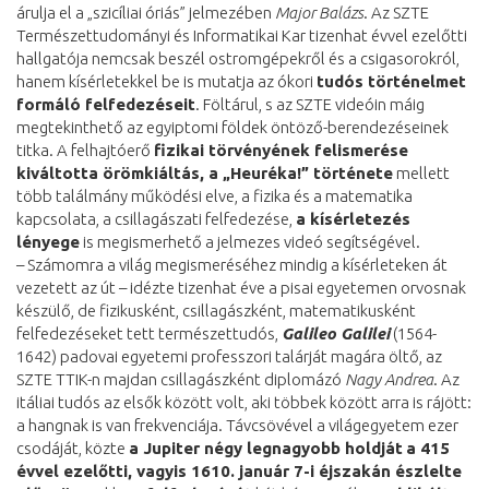
árulja el a „szicíliai óriás” jelmezében
Major Balázs
. Az SZTE
Természettudományi és Informatikai Kar tizenhat évvel ezelőtti
hallgatója nemcsak beszél ostromgépekről és a csigasorokról,
hanem kísérletekkel be is mutatja az ókori
tudós történelmet
formáló felfedezéseit
. Föltárul, s az SZTE videóin máig
megtekinthető az egyiptomi földek öntöző-berendezéseinek
titka. A felhajtóerő
fizikai törvényének felismerése
kiváltotta örömkiáltás, a „Heuréka!” története
mellett
több találmány működési elve, a fizika és a matematika
kapcsolata, a csillagászati felfedezése,
a kísérletezés
lényege
is megismerhető a jelmezes videó segítségével.
– Számomra a világ megismeréséhez mindig a kísérleteken át
vezetett az út – idézte tizenhat éve a pisai egyetemen orvosnak
készülő, de fizikusként, csillagászként, matematikusként
felfedezéseket tett természettudós,
Galileo Galilei
(1564-
1642) padovai egyetemi professzori talárját magára öltő, az
SZTE TTIK-n majdan csillagászként diplomázó
Nagy Andrea
. Az
itáliai tudós az elsők között volt, aki többek között arra is rájött:
a hangnak is van frekvenciája. Távcsövével a világegyetem ezer
csodáját, közte
a Jupiter négy legnagyobb holdját
a 415
évvel ezelőtti, vagyis 1610. január 7-i éjszakán észlelte