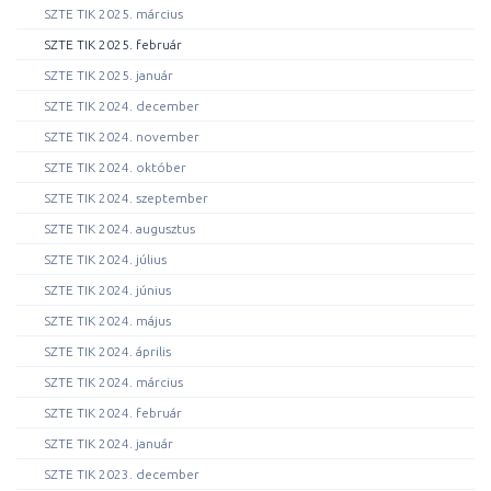
SZTE TIK 2025. március
SZTE TIK 2025. február
SZTE TIK 2025. január
SZTE TIK 2024. december
SZTE TIK 2024. november
SZTE TIK 2024. október
SZTE TIK 2024. szeptember
SZTE TIK 2024. augusztus
SZTE TIK 2024. július
SZTE TIK 2024. június
SZTE TIK 2024. május
SZTE TIK 2024. április
SZTE TIK 2024. március
SZTE TIK 2024. február
SZTE TIK 2024. január
SZTE TIK 2023. december