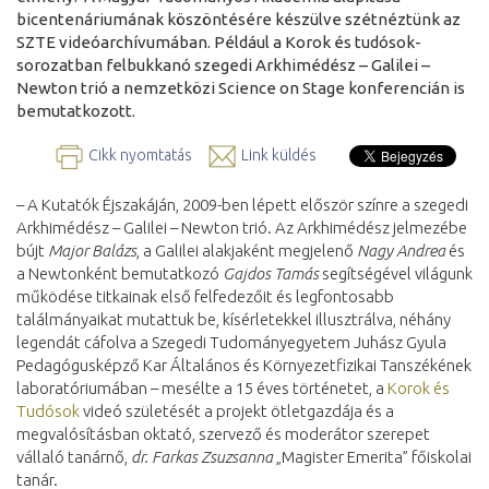
bicentenáriumának köszöntésére készülve szétnéztünk az
SZTE videóarchívumában. Például a Korok és tudósok-
sorozatban felbukkanó szegedi Arkhimédész – Galilei –
Newton trió a nemzetközi Science on Stage konferencián is
bemutatkozott.
Cikk nyomtatás
Link küldés
– A Kutatók Éjszakáján, 2009-ben lépett először színre a szegedi
Arkhimédész – Galilei – Newton trió. Az Arkhimédész jelmezébe
bújt
Major Balázs
, a Galilei alakjaként megjelenő
Nagy Andrea
és
a Newtonként bemutatkozó
Gajdos Tamás
segítségével világunk
működése titkainak első felfedezőit és legfontosabb
találmányaikat mutattuk be, kísérletekkel illusztrálva, néhány
legendát cáfolva a Szegedi Tudományegyetem Juhász Gyula
Pedagógusképző Kar Általános és Környezetfizikai Tanszékének
laboratóriumában – mesélte a 15 éves történetet, a
Korok és
Tudósok
videó születését a projekt ötletgazdája és a
megvalósításban oktató, szervező és moderátor szerepet
vállaló tanárnő,
dr. Farkas Zsuzsanna
„Magister Emerita” főiskolai
tanár.