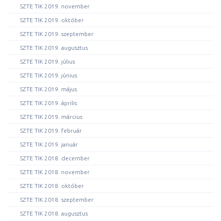
SZTE TIK 2019. november
SZTE TIK 2019. október
SZTE TIK 2019. szeptember
SZTE TIK 2019. augusztus
SZTE TIK 2019. július
SZTE TIK 2019. június
SZTE TIK 2019. május
SZTE TIK 2019. április
SZTE TIK 2019. március
SZTE TIK 2019. február
SZTE TIK 2019. január
SZTE TIK 2018. december
SZTE TIK 2018. november
SZTE TIK 2018. október
SZTE TIK 2018. szeptember
SZTE TIK 2018. augusztus