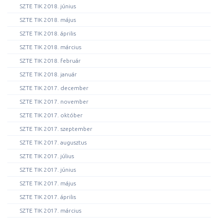
SZTE TIK 2018. június
SZTE TIK 2018. május
SZTE TIK 2018. április
SZTE TIK 2018. március
SZTE TIK 2018. február
SZTE TIK 2018. január
SZTE TIK 2017. december
SZTE TIK 2017. november
SZTE TIK 2017. október
SZTE TIK 2017. szeptember
SZTE TIK 2017. augusztus
SZTE TIK 2017. július
SZTE TIK 2017. június
SZTE TIK 2017. május
SZTE TIK 2017. április
SZTE TIK 2017. március