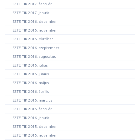
SZTE TIK 2017. február
SZTE TIK 2017. január
SZTE TIK 2016. december
SZTE TIK 2016. november
SZTE TIK 2016. október
SZTE TIK 2016. szeptember
SZTE TIK 2016. augusztus
SZTE TIK 2016. július
SZTE TIK 2016. június
SZTE TIK 2016. május
SZTE TIK 2016. április
SZTE TIK 2016. március
SZTE TIK 2016. február
SZTE TIK 2016. január
SZTE TIK 2015. december
SZTE TIK 2015. november