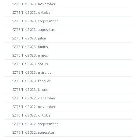
SZTE TIK 2023. november
SZTE TIK 2023. október
SZTE TIK 2023. szeptember
SZTE TIK 2023. augusztus
SZTE TIK 2023. július
SZTE TIK 2023. június
SZTE TIK 2023. május
SZTE TIK 2023. április
SZTE TIK 2023. március
SZTE TIK 2023. február
SZTE TIK 2023. január
SZTE TIK 2022. december
SZTE TIK 2022. november
SZTE TIK 2022. október
SZTE TIK 2022. szeptember
SZTE TIK 2022. augusztus