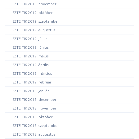
SZTE TIK 2019. november
SZTE TIK 2019. október
SZTE TIK 2019. szeptember
SZTE TIK 2019. augusztus
SZTE TIK 2019. július
SZTE TIK 2019. június
SZTE TIK 2019. május
SZTE TIK 2019. április
SZTE TIK 2019. március
SZTE TIK 2019. február
SZTE TIK 2019. január
SZTE TIK 2018. december
SZTE TIK 2018. november
SZTE TIK 2018. október
SZTE TIK 2018. szeptember
SZTE TIK 2018. augusztus