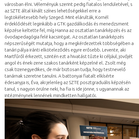
városban élni. Véleményük szerint pedig fiatalos lendületével, s
az SZTE által kínált színes lehetőségekkel erre a
legtökéletesebb hely Szeged. Mint elárulták, Kornél
érdeklődését leginkább a GTK gazdálkodás és menedzsment
képzése keltette fel, míg Hanna az osztatlan tanárképzés és az
óvodapedagógia felé kacsintgat. Az osztatlan tanárképzés
népszerűségét mutatja, hogy a megkérdezettek többségében a
tanári pálya iránti elköteleződés egyre erősebb. Levente, aki
Martfűről érkezett, szintén ezt a hivatást tűzte ki céljául, jövőjét
angol és ének-zene szakos tanárként képzelné el. Zsolt még
csak tizenegyedikes, de már biztosan tudja, hogy testnevelő
tanárnak szeretne tanulni. A battonyai fiatalt elkísérte
édesanyja is, Éva, aki jelenleg az SZTE posztgraduális képzésén
tanul, s nagyon örülne neki, ha fia is ide jönne, s ugyanannak az
intézménynek lennének mindketten hallgatói.