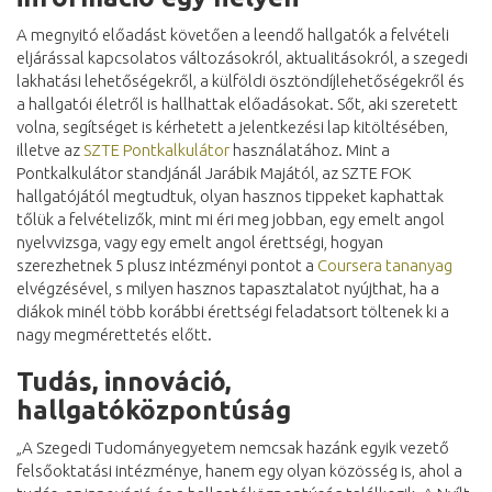
A megnyitó előadást követően a leendő hallgatók a felvételi
eljárással kapcsolatos változásokról, aktualitásokról, a szegedi
lakhatási lehetőségekről, a külföldi ösztöndíjlehetőségekről és
a hallgatói életről is hallhattak előadásokat. Sőt, aki szeretett
volna, segítséget is kérhetett a jelentkezési lap kitöltésében,
illetve az
SZTE Pontkalkulátor
használatához. Mint a
Pontkalkulátor standjánál Jarábik Majától, az SZTE FOK
hallgatójától megtudtuk, olyan hasznos tippeket kaphattak
tőlük a felvételizők, mint mi éri meg jobban, egy emelt angol
nyelvvizsga, vagy egy emelt angol érettségi, hogyan
szerezhetnek 5 plusz intézményi pontot a
Coursera tananyag
elvégzésével, s milyen hasznos tapasztalatot nyújthat, ha a
diákok minél több korábbi érettségi feladatsort töltenek ki a
nagy megmérettetés előtt.
Tudás, innováció,
hallgatóközpontúság
„A Szegedi Tudományegyetem nemcsak hazánk egyik vezető
felsőoktatási intézménye, hanem egy olyan közösség is, ahol a