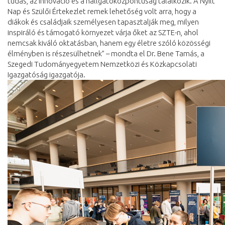
tudás, az innováció és a hallgatóközpontúság találkozik. A Nyílt
Nap és Szülői Értekezlet remek lehetőség volt arra, hogy a
diákok és családjaik személyesen tapasztalják meg, milyen
inspiráló és támogató környezet várja őket az SZTE-n, ahol
nemcsak kiváló oktatásban, hanem egy életre szóló közösségi
élményben is részesülhetnek” – mondta el Dr. Bene Tamás, a
Szegedi Tudományegyetem Nemzetközi és Közkapcsolati
Igazgatóság igazgatója.