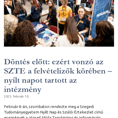
Döntés előtt: ezért vonzó az
SZTE a felvételizők körében –
nyílt napot tartott az
intézmény
2025. február 10.
Február 8-án, szombaton rendezte meg a Szegedi
Tudományegyetem Nyílt Nap és Szülői Értekezlet című
eseményét a József Attila Tanulmányi és Információs