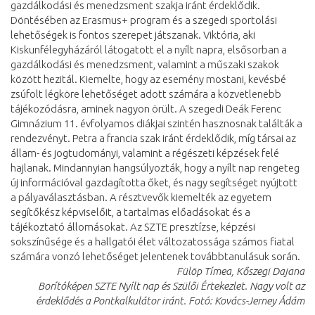
gazdálkodási és menedzsment szakja iránt érdeklődik.
Döntésében az Erasmus+ program és a szegedi sportolási
lehetőségek is fontos szerepet játszanak. Viktória, aki
Kiskunfélegyházáról látogatott el a nyílt napra, elsősorban a
gazdálkodási és menedzsment, valamint a műszaki szakok
között hezitál. Kiemelte, hogy az esemény mostani, kevésbé
zsúfolt légköre lehetőséget adott számára a közvetlenebb
tájékozódásra, aminek nagyon örült. A szegedi Deák Ferenc
Gimnázium 11. évfolyamos diákjai szintén hasznosnak találták a
rendezvényt. Petra a francia szak iránt érdeklődik, míg társai az
állam- és jogtudományi, valamint a régészeti képzések felé
hajlanak. Mindannyian hangsúlyozták, hogy a nyílt nap rengeteg
új információval gazdagította őket, és nagy segítséget nyújtott
a pályaválasztásban. A résztvevők kiemelték az egyetem
segítőkész képviselőit, a tartalmas előadásokat és a
tájékoztató állomásokat. Az SZTE presztízse, képzési
sokszínűsége és a hallgatói élet változatossága számos fiatal
számára vonzó lehetőséget jelentenek továbbtanulásuk során.
Fülöp Tímea, Kőszegi Dajana
Borítóképen SZTE Nyílt nap és Szülői Értekezlet. Nagy volt az
érdeklődés a Pontkalkulátor iránt. Fotó: Kovács-Jerney Ádám