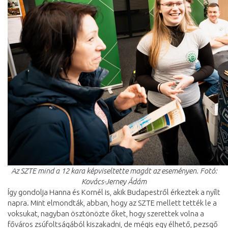
Az SZTE mind a 12 kara képviseltette magát az eseményen. Fotó:
Kovács-Jerney Ádám
Így gondolja Hanna és Kornél is, akik Budapestről érkeztek a nyílt
napra. Mint elmondták, abban, hogy az SZTE mellett tették le a
voksukat, nagyban ösztönözte őket, hogy szerettek volna a
főváros zsúfoltságából kiszakadni, de mégis egy élhető, pezsgő