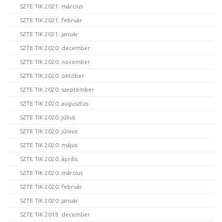
SZTE TIK 2021. március
SZTE TIK 2021. február
SZTE TIK 2021. január
SZTE TIK 2020. december
SZTE TIK 2020. november
SZTE TIK 2020. október
SZTE TIK 2020. szeptember
SZTE TIK 2020. augusztus
SZTE TIK 2020. július
SZTE TIK 2020. június
SZTE TIK 2020. május
SZTE TIK 2020. április
SZTE TIK 2020. március
SZTE TIK 2020. február
SZTE TIK 2020. január
SZTE TIK 2019. december