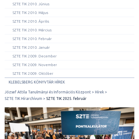
SZTE TIK 2010. Június
SZTE TIK 2010. Május
SZTE TIK 2010. Április
SZTE TIK 2010. Március
SZTE TIK 2010. Február
SZTE TIK 2010. Január
SZTE TIK 2009. December
SZTE TIK 2009. November
SZTE TIK 2009. Október
KLEBELSBERG KÖNYVTÁR HÍREK
József Attila Tanulmányi és Információs Központ
Hírek
SZTE TIK Hírarchívum
SZTE TIK 2025. február