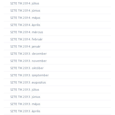
SZTE TIK 2014. július
SZTE TIK 2014. június
SZTE TIK 2014. május
SZTE TIK 2014. április
SZTE TIK 2014. március
SZTE TIK 2014. február
SZTE TIK 2014. január
SZTE TIK 2013. december
SZTE TIK 2013. november
SZTE TIK 2013. október
SZTE TIK 2013. szeptember
SZTE TIK 2013. augusztus
SZTE TIK 2013. július
SZTE TIK 2013. június
SZTE TIK 2013. május
SZTE TIK 2013. április