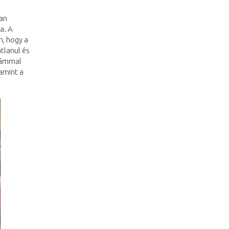
an
a. A
m, hogy a
tlanul és
kámmal
amint a