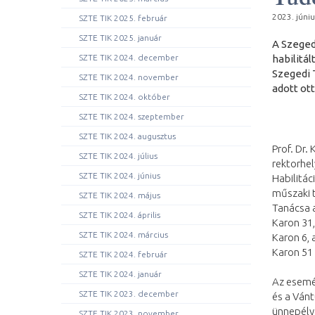
2023. júniu
SZTE TIK 2025. február
SZTE TIK 2025. január
A Szeged
habilitá
SZTE TIK 2024. december
Szegedi 
SZTE TIK 2024. november
adott ot
SZTE TIK 2024. október
SZTE TIK 2024. szeptember
SZTE TIK 2024. augusztus
Prof. Dr
SZTE TIK 2024. július
rektorhel
SZTE TIK 2024. június
Habilitác
műszaki t
SZTE TIK 2024. május
Tanácsa 
SZTE TIK 2024. április
Karon 31
SZTE TIK 2024. március
Karon 6,
Karon 51
SZTE TIK 2024. február
SZTE TIK 2024. január
Az esemé
SZTE TIK 2023. december
és a Ván
ünnepély
SZTE TIK 2023. november