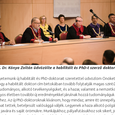
. Dr. Kónya Zoltán üdvözölte a habilitált és PhD-t szerző dokto
yetemünk új habilitált és PhD-doktorait szeretettel üdvözlöm Önöke
gy a habilitált doktori cím birtokában tovább folytatják magas szintű
tudományos, alkotó tevékenységüket, és a hazai, valamint a nemzetk
os életben további új eredményekkel járulnak hozzá tudományáguk
hez. Az új PhD-doktoroknak kívánom, hogy mindaz, amire itt ünnepél
t tettek, beteljesült valósággá váljék. Legyenek a haza alkotó polgá
javára és saját örömükre. Munkájukhoz, pályafutásukhoz sok sikert, j