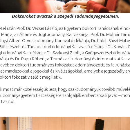
Doktorokat avattak a Szegedi Tudományegyetemen.
tel után Prof. Dr. Vécsei László, az Egyetem Doktori Tanácsának elnök
 Márta, az Állam- és Jogtudományi Kar dékánja; Prof. Dr. Molnár Tamá
rgyi Albert Orvostudományi Kar avató dékánja; Dr. habil. Sávai-Matu
Bölcsészet- és Társadalomtudományi Kar avató dékánja; Dr. Kovács P
tudományi Kar dékánja; Dr. Szakonyi Zsolt, a Gyógyszerésztudomány
ánja és Dr. Papp Róbert, a Természettudományi és Informatikai Kar 
nevében doktori tudományos fokozatot adományozott, és felruházta
at mindazokkal a jogokkal és kiváltságokkal, amelyek a jogszabály er
oktori fokozat viselőit megilletik.
k most már kötelességük lesz, hogy szaktudományuk tovább művelé
Tudományegyetem tisztességére szolgálják embertársaik javát – mon
i László.