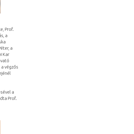
e, Prof.
s, a
ska
éter, a
i Kar
avató
 a végzős
ejénél
sével a
dta Prof.