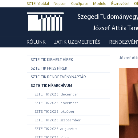
SZTE főoldal
Neptun
CooSpace
Modulo
Észrevétel
Ol
Szegedi Tudományeg
József Attila Ta
RÓLUNK
JATIK ÜZEMELTETÉS
RENDEZVÉNY
József Att
SZTE TIK KIEMELT HÍREK
SZTE TIK FRISS HÍREK
SZTE TIK RENDEZVÉNYNAPTÁR
SZTE TIK HÍRARCHÍVUM
SZTE TIK 2026. december
SZTE TIK 2026. november
SZTE TIK 2026. október
SZTE TIK 2026. szeptember
SZTE TIK 2026. augusztus
SZTE TIK 2026. július