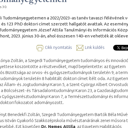
s 30.
i Tudományegyetemen a 2022/2023-as tanév tavaszi félévének v
lt és 123 PhD doktori címet szerzett hallgatót avattak. Az esemén
Tudományegyetem József Attila Tanulmányi és Információs Köz
thont, 2023. június 30-án, ahol összesen 140-en vehették át okleve
Cikk nyomtatás
Link küldés
. Kónya Zoltán, a Szegedi Tudományegyetem tudományos és innováci
yettese köszöntötte a résztvevőket, majd bejelentette: az Egyetem
iós Bizottsága az orvos- és gyógyszertudományok területén 9, a term
udományok területén 8 habilitált doktori címet ítélt oda. Az Egyete
az Állam- és Jogtudományi Karon 5, a Szent-Györgyi Albert Orvostu
, a Bölcsészet- és Társadalomtudományi Karon 23, a Gazdaságtudom
 a Gyógyszerésztudományi Karon 7, a Természettudományi és Informa
 doktori fokozatot adományozott.
nyt Benedekfi Zoltán, Szegedi Tudományegyetem Bartók Béla Művés
tus István Gyakorló Szakközépiskola művésztanárának zenei műsora 
esebbé. Ezt követően
Dr. Nemes Attila
, az Egyetem Habilitációs