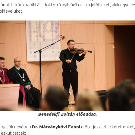
ának titkára habilitált doktorrá nyilvánította a jelölteket, akik egyesé
oklevelüket.
Benedekfi Zoltán előadása.
llgatók nevében
Dr. Márványkövi Fanni
előterjesztette kérelmüket,
esküt tettek: