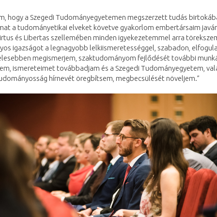
m, hogy a Szegedi Tudományegyetemen megszerzett tudás birtokáb
mat a tudományetikai elveket követve gyakorlom embertársaim javár
Virtus és Libertas szellemében minden igyekezetemmel arra töreksze
os igazságot a legnagyobb lelkiismeretességgel, szabadon, elfogula
telesebben megismerjem, szaktudományom fejlődését további mun
sem, ismereteimet továbbadjam és a Szegedi Tudományegyetem, val
udományosság hírnevét öregbítsem, megbecsülését növeljem.”