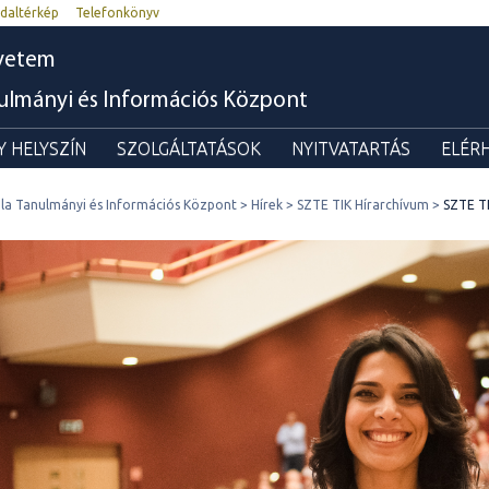
daltérkép
Telefonkönyv
yetem
nulmányi és Információs Központ
 HELYSZÍN
SZOLGÁLTATÁSOK
NYITVATARTÁS
ELÉR
ila Tanulmányi és Információs Központ
Hírek
SZTE TIK Hírarchívum
SZTE TI