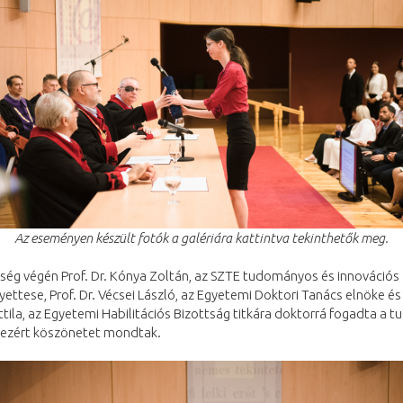
Az eseményen készült fotók a galériára kattintva tekinthetők meg.
ség végén Prof. Dr. Kónya Zoltán, az SZTE tudományos és innovációs
yettese, Prof. Dr. Vécsei László, az Egyetemi Doktori Tanács elnöke és 
ila, az Egyetemi Habilitációs Bizottság titkára doktorrá fogadta a t
dezért köszönetet mondtak.