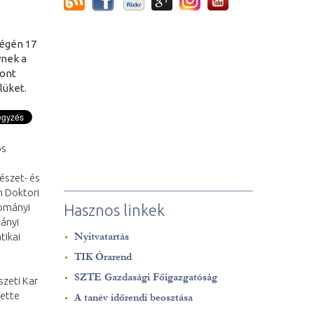
égén 17
ynek a
pont
lüket.
ós
észet- és
m Doktori
dományi
Hasznos linkek
ányi
tikai
Nyitvatartás
TIK Órarend
SZTE Gazdasági Főigazgatóság
zeti Kar
tette
A tanév időrendi beosztása