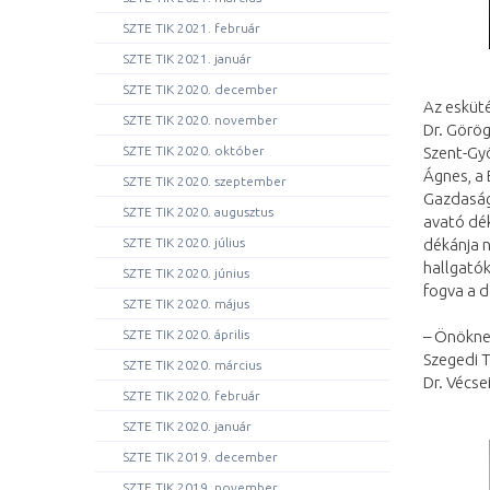
SZTE TIK 2021. február
SZTE TIK 2021. január
SZTE TIK 2020. december
Az esküté
SZTE TIK 2020. november
Dr. Görög
Szent-Gyö
SZTE TIK 2020. október
Ágnes, a 
SZTE TIK 2020. szeptember
Gazdaság
SZTE TIK 2020. augusztus
avató dék
dékánja 
SZTE TIK 2020. július
hallgatók
SZTE TIK 2020. június
fogva a d
SZTE TIK 2020. május
– Önökne
SZTE TIK 2020. április
Szegedi 
SZTE TIK 2020. március
Dr. Vécse
SZTE TIK 2020. február
SZTE TIK 2020. január
SZTE TIK 2019. december
SZTE TIK 2019. november