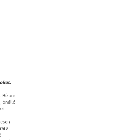
rokat.
t. Bízom
, önálló
özi
yesen
rai a
ó