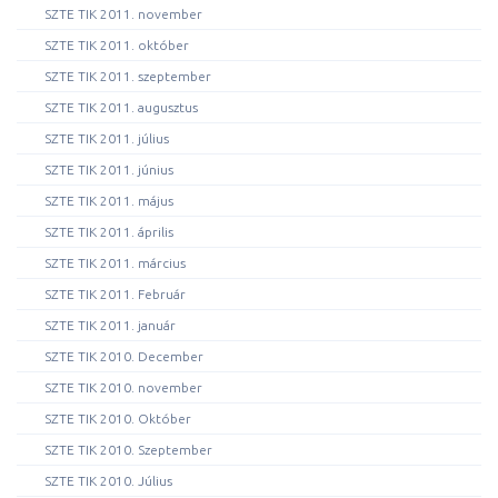
SZTE TIK 2011. november
SZTE TIK 2011. október
SZTE TIK 2011. szeptember
SZTE TIK 2011. augusztus
SZTE TIK 2011. július
SZTE TIK 2011. június
SZTE TIK 2011. május
SZTE TIK 2011. április
SZTE TIK 2011. március
SZTE TIK 2011. Február
SZTE TIK 2011. január
SZTE TIK 2010. December
SZTE TIK 2010. november
SZTE TIK 2010. Október
SZTE TIK 2010. Szeptember
SZTE TIK 2010. Július