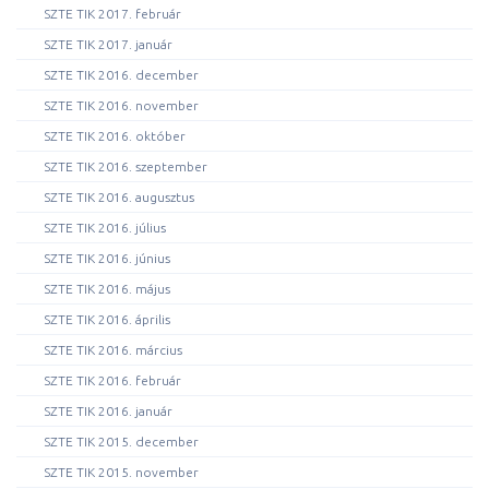
SZTE TIK 2017. február
SZTE TIK 2017. január
SZTE TIK 2016. december
SZTE TIK 2016. november
SZTE TIK 2016. október
SZTE TIK 2016. szeptember
SZTE TIK 2016. augusztus
SZTE TIK 2016. július
SZTE TIK 2016. június
SZTE TIK 2016. május
SZTE TIK 2016. április
SZTE TIK 2016. március
SZTE TIK 2016. február
SZTE TIK 2016. január
SZTE TIK 2015. december
SZTE TIK 2015. november