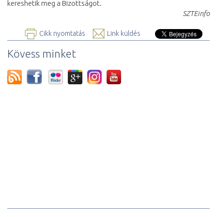
kereshetik meg a Bizottságot.
SZTEinfo
Cikk nyomtatás
Link küldés
Kövess minket