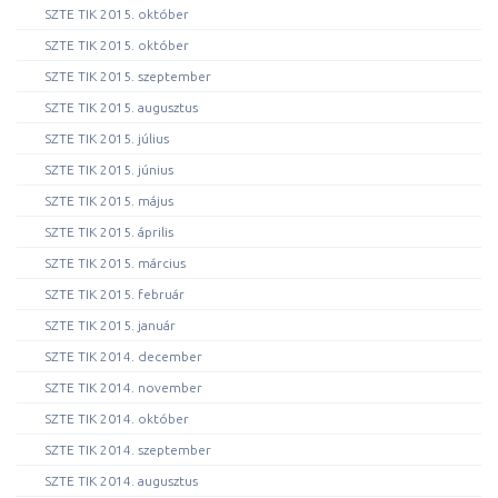
SZTE TIK 2015. október
SZTE TIK 2015. október
SZTE TIK 2015. szeptember
SZTE TIK 2015. augusztus
SZTE TIK 2015. július
SZTE TIK 2015. június
SZTE TIK 2015. május
SZTE TIK 2015. április
SZTE TIK 2015. március
SZTE TIK 2015. február
SZTE TIK 2015. január
SZTE TIK 2014. december
SZTE TIK 2014. november
SZTE TIK 2014. október
SZTE TIK 2014. szeptember
SZTE TIK 2014. augusztus