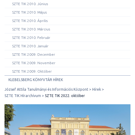
SZTE TIK 2010. Június
SZTE TIK 2010. Május
SZTE TIK 2010. Április
SZTE TIK 2010. Március
SZTE TIK 2010. Február
SZTE TIK 2010. Január
SZTE TIK 2009. December
SZTE TIK 2009. November
SZTE TIK 2009. Október
KLEBELSBERG KÖNYVTÁR HÍREK
József Attila Tanulmányi és Információs Központ
Hírek
SZTE TIK Hírarchívum
SZTE TIK 2022. október