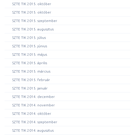
SZTE TIK 2015. október
SZTE TIK 2015. október
SZTE TIK 2015. szeptember
SZTE TIK 2015. augusztus
SZTE TIK 2015. július
SZTE TIK 2015. június
SZTE TIK 2015. május
SZTE TIK 2015. április
SZTE TIK 2015. március
SZTE TIK 2015. február
SZTE TIK 2015. január
SZTE TIK 2014. december
SZTE TIK 2014. november
SZTE TIK 2014. október
SZTE TIK 2014. szeptember
SZTE TIK 2014. augusztus