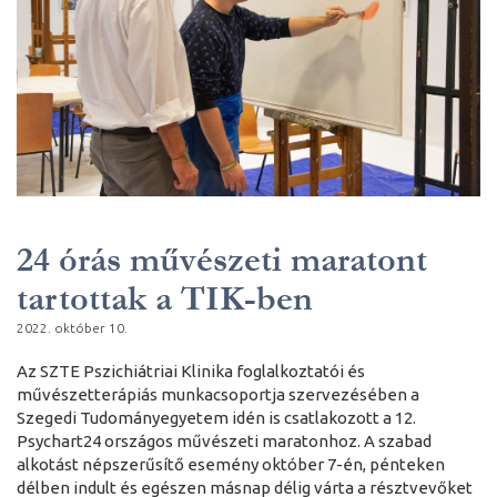
24 órás művészeti maratont
tartottak a TIK-ben
2022. október 10.
Az SZTE Pszichiátriai Klinika foglalkoztatói és
művészetterápiás munkacsoportja szervezésében a
Szegedi Tudományegyetem idén is csatlakozott a 12.
Psychart24 országos művészeti maratonhoz. A szabad
alkotást népszerűsítő esemény október 7-én, pénteken
délben indult és egészen másnap délig várta a résztvevőket