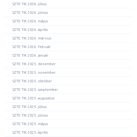
SZTE TIK 2026. július
SZTE TIK 2026. június
SZTE TIK 2026. május
SZTE TIK 2026. április
SZTE TIK 2026. március
SZTE TIK 2026. február
SZTE TIK 2026. január
SZTE TIK 2025. december
SZTE TIK 2025. november
SZTE TIK 2025. október
SZTE TIK 2025. szeptember
SZTE TIK 2025. augusztus
SZTE TIK 2025. július
SZTE TIK 2025. június
SZTE TIK 2025. május
SZTE TIK 2025. április