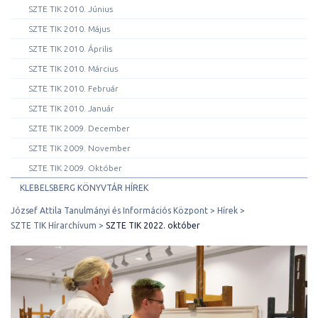
SZTE TIK 2010. Június
SZTE TIK 2010. Május
SZTE TIK 2010. Április
SZTE TIK 2010. Március
SZTE TIK 2010. Február
SZTE TIK 2010. Január
SZTE TIK 2009. December
SZTE TIK 2009. November
SZTE TIK 2009. Október
KLEBELSBERG KÖNYVTÁR HÍREK
József Attila Tanulmányi és Információs Központ
Hírek
SZTE TIK Hírarchívum
SZTE TIK 2022. október