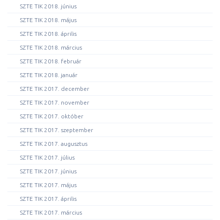
SZTE TIK 2018. június
SZTE TIK 2018. május
SZTE TIK 2018. április
SZTE TIK 2018. március
SZTE TIK 2018. február
SZTE TIK 2018. január
SZTE TIK 2017. december
SZTE TIK 2017. november
SZTE TIK 2017. október
SZTE TIK 2017. szeptember
SZTE TIK 2017. augusztus
SZTE TIK 2017. július
SZTE TIK 2017. június
SZTE TIK 2017. május
SZTE TIK 2017. április
SZTE TIK 2017. március