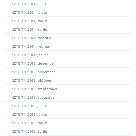
SZTE TIK 2014. július
SZTE TIK 2014. június
SZTE TIK 2014. május
SZTE TIK 2014. április
SZTE TIK 2014. március
SZTE TIK 2014. február
SZTE TIK 2014. január
SZTE TIK 2013. december
SZTE TIK 2013. november
SZTE TIK 2013. október
SZTE TIK 2013. szeptember
SZTE TIK 2013. augusztus
SZTE TIK 2013. július
SZTE TIK 2013. június
SZTE TIK 2013. május
SZTE TIK 2013. április