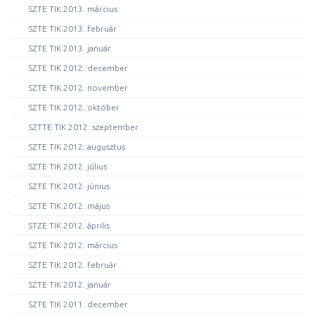
SZTE TIK 2013. március
SZTE TIK 2013. február
SZTE TIK 2013. január
SZTE TIK 2012. december
SZTE TIK 2012. november
SZTE TIK 2012. október
SZTTE TIK 2012. szeptember
SZTE TIK 2012. augusztus
SZTE TIK 2012. július
SZTE TIK 2012. június
SZTE TIK 2012. május
STZE TIK 2012. április
SZTE TIK 2012. március
SZTE TIK 2012. február
SZTE TIK 2012. január
SZTE TIK 2011. december