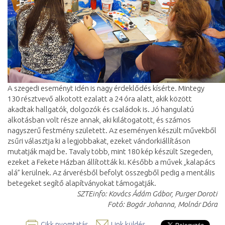
A szegedi eseményt idén is nagy érdeklődés kísérte. Mintegy
130 résztvevő alkotott ezalatt a 24 óra alatt, akik között
akadtak hallgatók, dolgozók és családok is. Jó hangulatú
alkotásban volt része annak, aki kilátogatott, és számos
nagyszerű festmény született. Az eseményen készült művekből
zsűri választja ki a legjobbakat, ezeket vándorkiállításon
mutatják majd be. Tavaly több, mint 180 kép készült Szegeden,
ezeket a Fekete Házban állították ki. Később a művek „kalapács
alá” kerülnek. Az árverésből befolyt összegből pedig a mentális
betegeket segítő alapítványokat támogatják.
SZTEinfo: Kovács Ádám Gábor, Purger Doroti
Fotó: Bogár Johanna, Molnár Dóra
Cikk nyomtatás
Link küldés