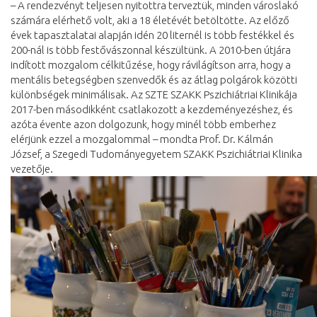
– A rendezvényt teljesen nyitottra terveztük, minden városlakó
számára elérhető volt, aki a 18 életévét betöltötte. Az előző
évek tapasztalatai alapján idén 20 liternél is több festékkel és
200-nál is több festővászonnal készültünk. A 2010-ben útjára
indított mozgalom célkitűzése, hogy rávilágítson arra, hogy a
mentális betegségben szenvedők és az átlag polgárok közötti
különbségek minimálisak. Az SZTE SZAKK Pszichiátriai Klinikája
2017-ben másodikként csatlakozott a kezdeményezéshez, és
azóta évente azon dolgozunk, hogy minél több emberhez
elérjünk ezzel a mozgalommal – mondta Prof. Dr. Kálmán
József, a Szegedi Tudományegyetem SZAKK Pszichiátriai Klinika
vezetője.