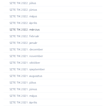
SZTE TIK 2022. július
SZTE TIK 2022. június
SZTE TIK 2022. május
SZTE TIK 2022. április
SZTE TIK 2022. március
SZTE TIK 2022. február
SZTE TIK 2022. január
SZTE TIK 2021. december
SZTE TIK 2021. november
SZTE TIK 2021. október
SZTE TIK 2021. szeptember
SZTE TIK 2021. augusztus
SZTE TIK 2021. július
SZTE TIK 2021. június
SZTE TIK 2021. május
SZTE TIK 2021. április