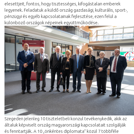
elesettjeit, fontos, hogy tisztességes, kifogástalan emberek
legyenek. Feladatuk a küldő ország gazdasági, kulturális, sport-,
pénzügyi és egyéb kapcsolatainak fejlesztése, ezen felül a
különböző országok népeinek együttműködése.
Szegeden jelenleg 10 tiszteletbeli konzul tevékenykedik, akik az
általuk képviselt ország magyarországi kapcsolatait szolgálják
és fenntartják. A 10 „önkéntes diplomata” közül 7 többféle