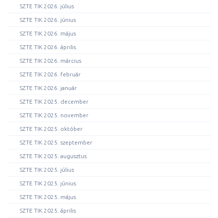
SZTE TIK 2026. július
SZTE TIK 2026. június
SZTE TIK 2026. május
SZTE TIK 2026. április
SZTE TIK 2026. március
SZTE TIK 2026. február
SZTE TIK 2026. január
SZTE TIK 2025. december
SZTE TIK 2025. november
SZTE TIK 2025. október
SZTE TIK 2025. szeptember
SZTE TIK 2025. augusztus
SZTE TIK 2025. július
SZTE TIK 2025. június
SZTE TIK 2025. május
SZTE TIK 2025. április