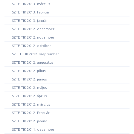
SZTE TIK 2013. március
SZTE TIK 2013. február
SZTE TIK 2013. január
SZTE TIK 2012. december
SZTE TIK 2012. november
SZTE TIK 2012. október
SZTTE TIK 2012. szeptember
SZTE TIK 2012. augusztus
SZTE TIK 2012. július
SZTE TIK 2012. június
SZTE TIK 2012. május
STZE TIK 2012. április
SZTE TIK 2012. március
SZTE TIK 2012. február
SZTE TIK 2012. január
SZTE TIK 2011. december