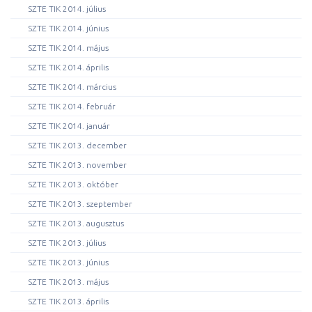
SZTE TIK 2014. július
SZTE TIK 2014. június
SZTE TIK 2014. május
SZTE TIK 2014. április
SZTE TIK 2014. március
SZTE TIK 2014. február
SZTE TIK 2014. január
SZTE TIK 2013. december
SZTE TIK 2013. november
SZTE TIK 2013. október
SZTE TIK 2013. szeptember
SZTE TIK 2013. augusztus
SZTE TIK 2013. július
SZTE TIK 2013. június
SZTE TIK 2013. május
SZTE TIK 2013. április