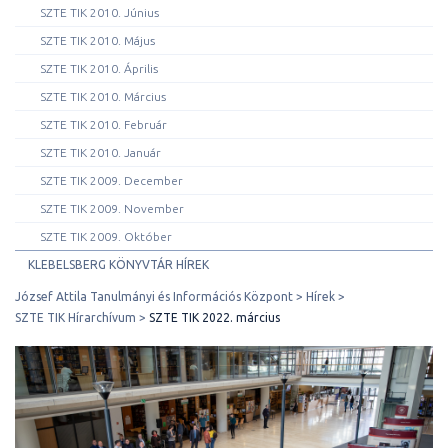
SZTE TIK 2010. Június
SZTE TIK 2010. Május
SZTE TIK 2010. Április
SZTE TIK 2010. Március
SZTE TIK 2010. Február
SZTE TIK 2010. Január
SZTE TIK 2009. December
SZTE TIK 2009. November
SZTE TIK 2009. Október
KLEBELSBERG KÖNYVTÁR HÍREK
József Attila Tanulmányi és Információs Központ
Hírek
SZTE TIK Hírarchívum
SZTE TIK 2022. március