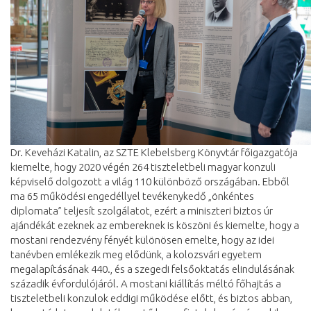
Dr. Keveházi Katalin, az SZTE Klebelsberg Könyvtár főigazgatója
kiemelte, hogy 2020 végén 264 tiszteletbeli magyar konzuli
képviselő dolgozott a világ 110 különböző országában. Ebből
ma 65 működési engedéllyel tevékenykedő „önkéntes
diplomata” teljesít szolgálatot, ezért a miniszteri biztos úr
ajándékát ezeknek az embereknek is köszöni és kiemelte, hogy a
mostani rendezvény fényét különösen emelte, hogy az idei
tanévben emlékezik meg elődünk, a kolozsvári egyetem
megalapításának 440., és a szegedi felsőoktatás elindulásának
századik évfordulójáról. A mostani kiállítás méltó főhajtás a
tiszteletbeli konzulok eddigi működése előtt, és biztos abban,