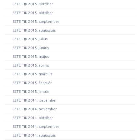
SZTE TIK 2015. október
SZTE TIK 2015. október
SZTE TIK 2015. szeptember
SZTE TIK 2015. augusztus
SZTE TIK 2015. július
SZTE TIK 2015. június
SZTE TIK 2015. május
SZTE TIK 2015. április
SZTE TIK 2015. március
SZTE TIK 2015. február
SZTE TIK 2015. január
SZTE TIK 2014. december
SZTE TIK 2014. november
SZTE TIK 2014. október
SZTE TIK 2014. szeptember
SZTE TIK 2014. augusztus