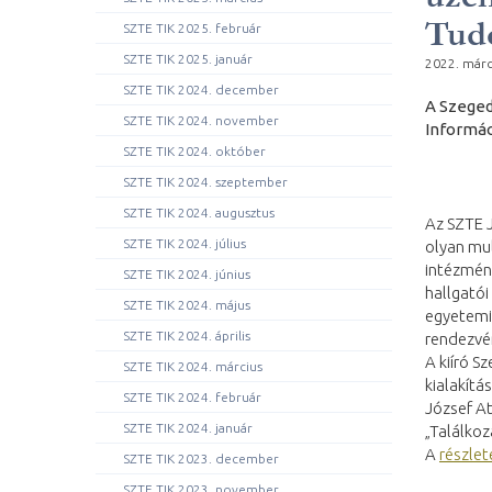
Tud
SZTE TIK 2025. február
SZTE TIK 2025. január
2022. márc
SZTE TIK 2024. december
A Szeged
SZTE TIK 2024. november
Informác
SZTE TIK 2024. október
SZTE TIK 2024. szeptember
SZTE TIK 2024. augusztus
Az SZTE J
SZTE TIK 2024. július
olyan mul
intézmén
SZTE TIK 2024. június
hallgatói
SZTE TIK 2024. május
egyetemi 
SZTE TIK 2024. április
rendezvén
A kiíró 
SZTE TIK 2024. március
kialakítá
SZTE TIK 2024. február
József At
SZTE TIK 2024. január
„Találkoz
A
részlet
SZTE TIK 2023. december
SZTE TIK 2023. november