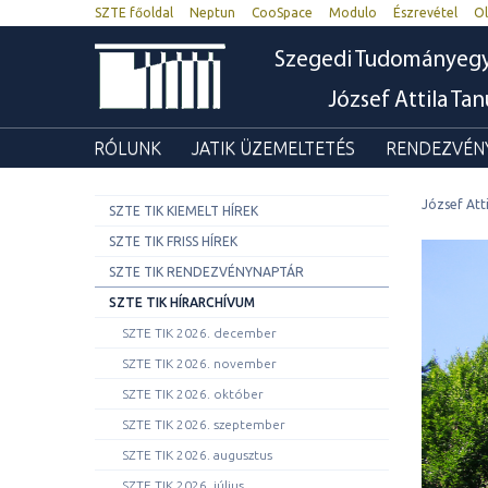
SZTE főoldal
Neptun
CooSpace
Modulo
Észrevétel
Ol
Szegedi Tudományeg
József Attila Ta
RÓLUNK
JATIK ÜZEMELTETÉS
RENDEZVÉNY
József Att
SZTE TIK KIEMELT HÍREK
SZTE TIK FRISS HÍREK
SZTE TIK RENDEZVÉNYNAPTÁR
SZTE TIK HÍRARCHÍVUM
SZTE TIK 2026. december
SZTE TIK 2026. november
SZTE TIK 2026. október
SZTE TIK 2026. szeptember
SZTE TIK 2026. augusztus
SZTE TIK 2026. július