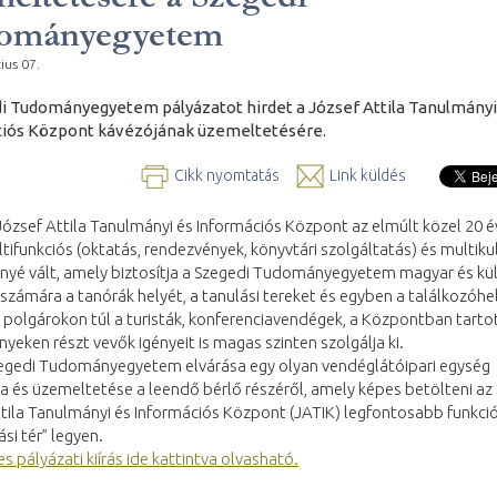
ományegyetem
ius 07.
i Tudományegyetem pályázatot hirdet a József Attila Tanulmányi
iós Központ kávézójának üzemeltetésére.
Cikk nyomtatás
Link küldés
ózsef Attila Tanulmányi és Információs Központ az elmúlt közel 20 é
tifunkciós (oktatás, rendezvények, könyvtári szolgáltatás) és multikul
nyé vált, amely biztosítja a Szegedi Tudományegyetem magyar és kül
 számára a tanórák helyét, a tanulási tereket és egyben a találkozóhel
polgárokon túl a turisták, konferenciavendégek, a Központban tarto
yeken részt vevők igényeit is magas szinten szolgálja ki.
Szegedi Tudományegyetem elvárása egy olyan vendéglátóipari egység
sa és üzemeltetése a leendő bérlő részéről, amely képes betölteni az
tila Tanulmányi és Információs Központ (JATIK) legfontosabb funkció
ási tér” legyen.
es pályázati kiírás ide kattintva olvasható.