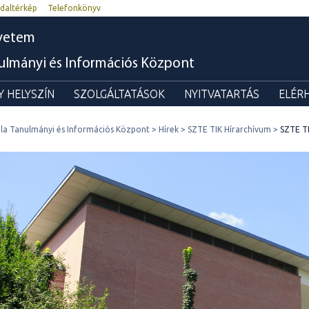
daltérkép
Telefonkönyv
yetem
nulmányi és Információs Központ
 HELYSZÍN
SZOLGÁLTATÁSOK
NYITVATARTÁS
ELÉR
ila Tanulmányi és Információs Központ
Hírek
SZTE TIK Hírarchívum
SZTE TI