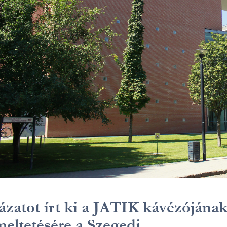
ázatot írt ki a JATIK kávézójána
eltetésére a Szegedi