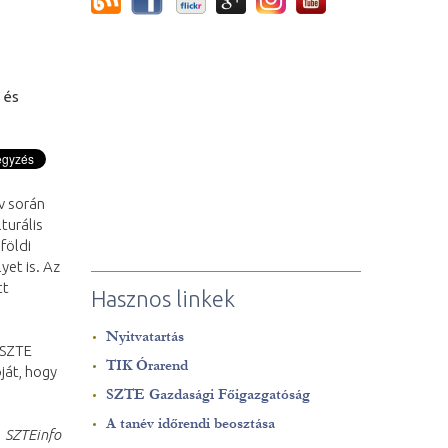
 és
v során
turális
földi
yet is. Az
tt
Hasznos linkek
Nyitvatartás
 SZTE
TIK Órarend
ját, hogy
SZTE Gazdasági Főigazgatóság
A tanév időrendi beosztása
SZTEinfo