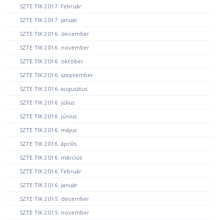
SZTE TIK 2017. február
SZTE TIK 2017. január
SZTE TIK 2016. december
SZTE TIK 2016. november
SZTE TIK 2016. október
SZTE TIK 2016. szeptember
SZTE TIK 2016. augusztus
SZTE TIK 2016. július
SZTE TIK 2016. június
SZTE TIK 2016. május
SZTE TIK 2016. április
SZTE TIK 2016. március
SZTE TIK 2016. február
SZTE TIK 2016. január
SZTE TIK 2015. december
SZTE TIK 2015. november