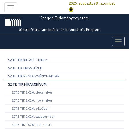
2026. augusztus 8., szombat
Toggle
navigation
Szegedi Tudományegyetem
József Attila Tanulmányi és Információs Központ
Toggl
navig
SZTE TIK KIEMELT HÍREK
SZTE TIK FRISS HÍREK
SZTE TIK RENDEZVÉNYNAPTÁR
SZTE TIK HÍRARCHÍVUM
SZTE TIK 2026. december
SZTE TIK 2026. november
SZTE TIK 2026. október
SZTE TIK 2026. szeptember
SZTE TIK 2026. augusztus