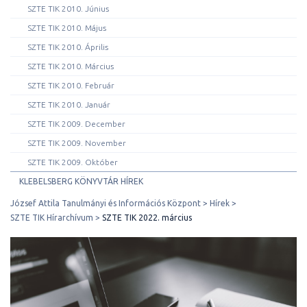
SZTE TIK 2010. Június
SZTE TIK 2010. Május
SZTE TIK 2010. Április
SZTE TIK 2010. Március
SZTE TIK 2010. Február
SZTE TIK 2010. Január
SZTE TIK 2009. December
SZTE TIK 2009. November
SZTE TIK 2009. Október
KLEBELSBERG KÖNYVTÁR HÍREK
József Attila Tanulmányi és Információs Központ
Hírek
SZTE TIK Hírarchívum
SZTE TIK 2022. március