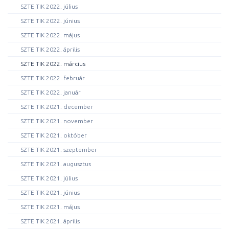
SZTE TIK 2022. július
SZTE TIK 2022. június
SZTE TIK 2022. május
SZTE TIK 2022. április
SZTE TIK 2022. március
SZTE TIK 2022. február
SZTE TIK 2022. január
SZTE TIK 2021. december
SZTE TIK 2021. november
SZTE TIK 2021. október
SZTE TIK 2021. szeptember
SZTE TIK 2021. augusztus
SZTE TIK 2021. július
SZTE TIK 2021. június
SZTE TIK 2021. május
SZTE TIK 2021. április