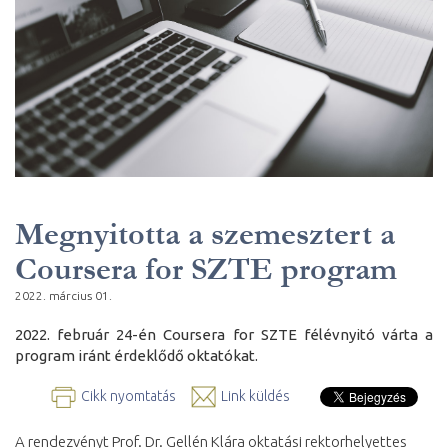
Megnyitotta a szemesztert a
Coursera for SZTE program
2022. március 01.
2022. február 24-én Coursera for SZTE félévnyitó várta a
program iránt érdeklődő oktatókat.
Cikk nyomtatás
Link küldés
A rendezvényt Prof. Dr. Gellén Klára oktatási rektorhelyettes