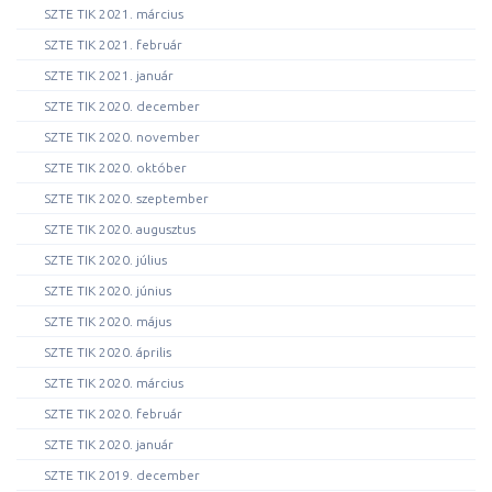
SZTE TIK 2021. március
SZTE TIK 2021. február
SZTE TIK 2021. január
SZTE TIK 2020. december
SZTE TIK 2020. november
SZTE TIK 2020. október
SZTE TIK 2020. szeptember
SZTE TIK 2020. augusztus
SZTE TIK 2020. július
SZTE TIK 2020. június
SZTE TIK 2020. május
SZTE TIK 2020. április
SZTE TIK 2020. március
SZTE TIK 2020. február
SZTE TIK 2020. január
SZTE TIK 2019. december