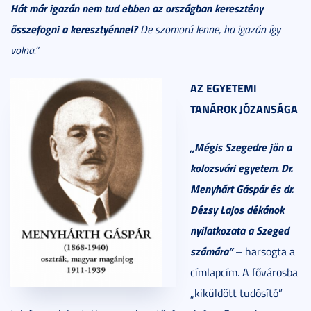
Hát már igazán nem tud ebben az országban keresztény
összefogni a keresztyénnel?
De szomorú lenne, ha igazán így
volna.”
AZ EGYETEMI
TANÁROK JÓZANSÁGA
„Mégis Szegedre jön a
kolozsvári egyetem. Dr.
Menyhárt Gáspár és dr.
Dézsy Lajos dékánok
nyilatkozata a Szeged
számára”
– harsogta a
címlapcím. A fővárosba
„kiküldött tudósító”