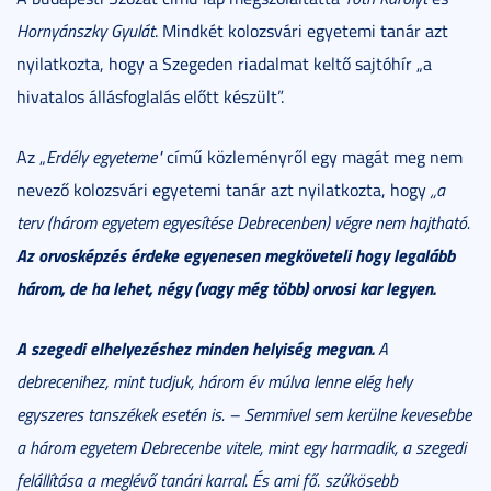
Hornyánszky Gyulát
. Mindkét kolozsvári egyetemi tanár azt
nyilatkozta, hogy a Szegeden riadalmat keltő sajtóhír „a
hivatalos állásfoglalás előtt készült”.
Az „
Erdély egyeteme"
című közleményről egy magát meg nem
nevező kolozsvári egyetemi tanár azt nyilatkozta, hogy
„a
terv (három egyetem egyesítése Debrecenben) végre nem hajtható.
Az orvosképzés érdeke egyenesen megköveteli hogy legalább
három, de ha lehet, négy (vagy még több) orvosi kar legyen.
A szegedi elhelyezéshez minden helyiség megvan.
A
debrecenihez, mint tudjuk, három év múlva lenne elég hely
egyszeres tanszékek esetén is. – Semmivel sem kerülne kevesebbe
a három egyetem Debrecenbe vitele, mint egy harmadik, a szegedi
felállítása a meglévő tanári karral. És ami fő. szűkösebb