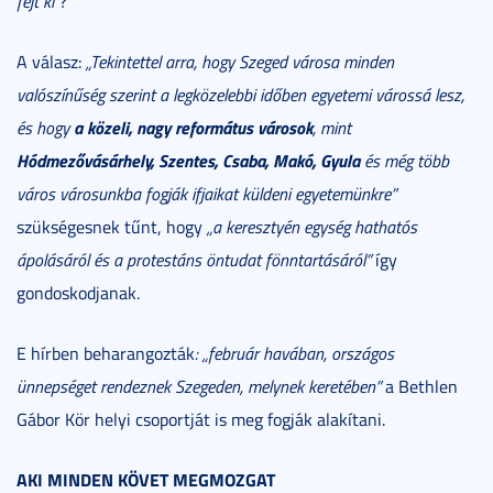
fejt ki”
?
A válasz:
„Tekintettel arra, hogy Szeged városa minden
valószínűség szerint a legközelebbi időben egyetemi várossá lesz,
a közeli, nagy református városok
és hogy
, mint
Hódmezővásárhely, Szentes, Csaba, Makó, Gyula
és még több
város városunkba fogják ifjaikat küldeni egyetemünkre”
szükségesnek tűnt, hogy
„a keresztyén egység hathatós
ápolásáról és a protestáns öntudat fönntartásáról”
így
gondoskodjanak.
E hírben beharangozták
: „február havában, országos
ünnepséget rendeznek Szegeden, melynek keretében”
a Bethlen
Gábor Kör helyi csoportját is meg fogják alakítani.
AKI MINDEN KÖVET MEGMOZGAT