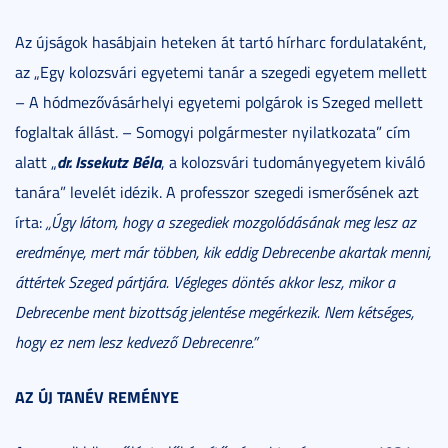
Az újságok hasábjain heteken át tartó hírharc fordulataként,
az „Egy kolozsvári egyetemi tanár a szegedi egyetem mellett
– A hódmezővásárhelyi egyetemi polgárok is Szeged mellett
foglaltak állást. – Somogyi polgármester nyilatkozata” cím
dr. Issekutz Béla
alatt „
, a kolozsvári tudományegyetem kiváló
tanára” levelét idézik. A professzor szegedi ismerősének azt
írta:
„Úgy látom, hogy a szegediek mozgolódásának meg lesz az
eredménye, mert már többen, kik eddig Debrecenbe akartak menni,
áttértek Szeged pártjára. Végleges döntés akkor lesz, mikor a
Debrecenbe ment bizottság jelentése megérkezik. Nem kétséges,
hogy ez nem lesz kedvező Debrecenre.”
AZ ÚJ TANÉV REMÉNYE