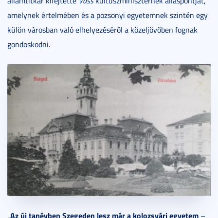
államtitkár kifejtette
Vass
kultuszminiszternek álláspontját,
amelynek értelmében és a pozsonyi egyetemnek szintén egy
külön városban való elhelyezéséről a közeljövőben fognak
gondoskodni.
Az új tanévben Szegeden lesz már a kolozsvári egyetem
„
–