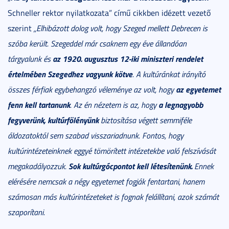
Schneller rektor nyilatkozata” című cikkben idézett vezető
szerint
„Elhibázott dolog volt, hogy Szeged mellett Debrecen is
szóba került. Szegeddel már csaknem egy éve állandóan
az 1920. augusztus 12-iki miniszteri rendelet
tárgyalunk és
értelmében Szegedhez vagyunk kötve
. A kultúránkat irányító
az egyetemet
összes férfiak egybehangzó véleménye az volt, hogy
fenn kell tartanunk
a legnagyobb
. Az én nézetem is az, hogy
fegyverünk, kultúrfölényünk
biztosítása végett semmiféle
áldozatoktól sem szabad visszariadnunk. Fontos, hogy
kultúrintézeteinknek eggyé tömörített intézetekbe való felszívását
Sok kultúrgócpontot kell létesítenünk.
megakadályozzuk.
Ennek
elérésére nemcsak a négy egyetemet fogják fentartani, hanem
számosan más kultúrintézeteket is fognak felállítani, azok számát
szaporítani.