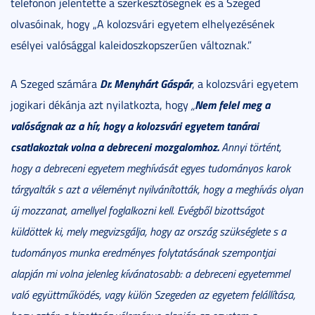
telefonon jelentette a szerkesztőségnek és a Szeged
olvasóinak, hogy „A kolozsvári egyetem elhelyezésének
esélyei valósággal kaleidoszkopszerűen változnak.”
Dr. Menyhárt Gáspár
A Szeged számára
, a kolozsvári egyetem
Nem felel meg a
jogikari dékánja azt nyilatkozta, hogy
„
valóságnak az a hír, hogy a kolozsvári egyetem tanárai
csatlakoztak volna a debreceni mozgalomhoz.
Annyi történt,
hogy a debreceni egyetem meghívását egyes tudományos karok
tárgyalták s azt a véleményt nyilvánították, hogy a meghívás olyan
új mozzanat, amellyel foglalkozni kell. Evégből bizottságot
küldöttek ki, mely megvizsgálja, hogy az ország szükséglete s a
tudományos munka eredményes folytatásának szempontjai
alapján mi volna jelenleg kívánatosabb: a debreceni egyetemmel
való együttműködés, vagy külön Szegeden az egyetem felállítása,