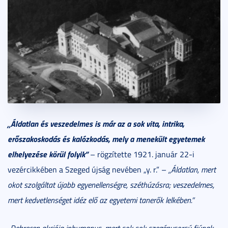
„Áldatlan és veszedelmes is már az a sok vita, intrika,
erőszakoskodás és kalózkodás, mely a menekült egyetemek
elhelyezése körül folyik”
– rögzítette 1921. január 22-i
vezércikkében a Szeged újság nevében „y. r.” –
„Áldatlan, mert
okot szolgáltat újabb egyenellenségre, széthúzásra; veszedelmes,
mert kedvetlenséget idéz elő az egyetemi tanerők lelkében.”
„Debrecen akciója inhumanus, mert sok-sok szegénysorsú fiúnak