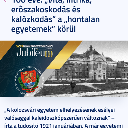
erőszakoskodás és
kalózkodás” a „hontalan
egyetemek” körül
2022. január 28.
10 perc
„A kolozsvári egyetem elhelyezésének esélyei
valósággal kaleidoszkópszerűen változnak” –
írta a tudósító 1921 januárjában. A már egyetemi