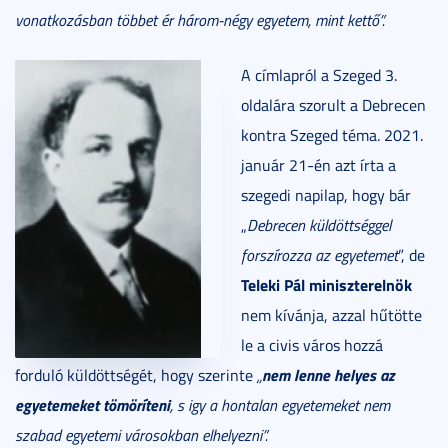
vonatkozásban többet ér három-négy egyetem, mint kettő”.
A címlapról a Szeged 3.
oldalára szorult a Debrecen
kontra Szeged téma. 2021.
január 21-én azt írta a
szegedi napilap, hogy bár
„
Debrecen küldöttséggel
forszírozza az egyetemet
”, de
Teleki Pál miniszterelnök
nem kívánja, azzal hűtötte
le a civis város hozzá
nem lenne helyes az
forduló küldöttségét, hogy szerinte
„
egyetemeket tömöríteni
, s igy a hontalan egyetemeket nem
szabad egyetemi városokban elhelyezni”.