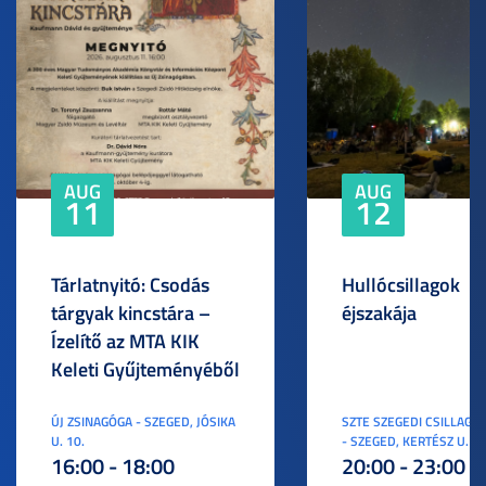
AUG
AUG
11
12
Tárlatnyitó: Csodás
Hullócsillagok
tárgyak kincstára –
éjszakája
Ízelítő az MTA KIK
Keleti Gyűjteményéből
ÚJ ZSINAGÓGA - SZEGED, JÓSIKA
SZTE SZEGEDI CSILLAGV
U. 10.
- SZEGED, KERTÉSZ U. 3.
16:00 - 18:00
20:00 - 23:00