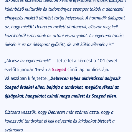
különböző kulturális és tudományos szempontokból a debreceni
elhelyezés melletti döntést tartja helyesnek. A harmadik álláspont
az, hogy mielőtt Debrecen mellett döntenénk, először meg kell
közelebbről ismernünk az ottani viszonyokat. Az egyetemi tanács
ülésén is ez az álláspont győzött, de volt különvélemény is.”
„
Mi lesz az egyetemmel?
” – tette fel a kérdést a 101 évvel
Szeged
ezelőtti január 16-án a
című lap publicistája.
Debrecen teljes aktivitással dolgozik
Válaszában kifejtette:
„
Szeged érdekei ellen, bejárja a tanárokat, megkörnyékezi az
újságokat, hangulatot csinál maga mellett és Szeged ellen.
Biztosra vesszük, hogy Debrecen már számol azzal, hogy a
kolozsvári tanárokat el kell helyeznie és lakásokat biztosit a
számukra.