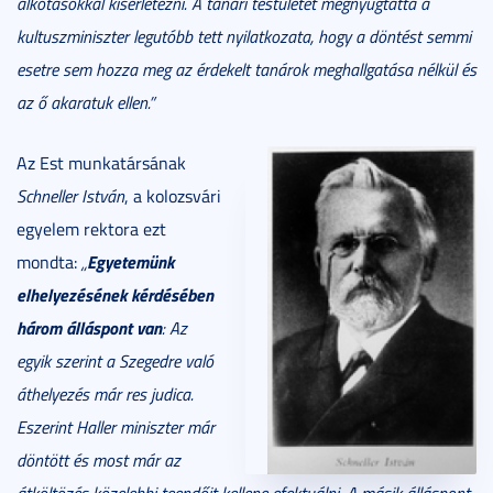
alkotásokkal kísérletezni. A tanári testületet megnyugtatta a
kultuszminiszter legutóbb tett nyilatkozata, hogy a döntést semmi
esetre sem hozza meg az érdekelt tanárok meghallgatása nélkül és
az ő akaratuk ellen.”
Az Est munkatársának
Schneller István
, a kolozsvári
egyelem rektora ezt
Egyetemünk
mondta:
„
elhelyezésének kérdésében
három álláspont van
: Az
egyik szerint a Szegedre való
áthelyezés már res judica.
Eszerint Haller miniszter már
döntött és most már az
átköltözés közelebbi teendőit kellene efektuálni. A másik álláspont