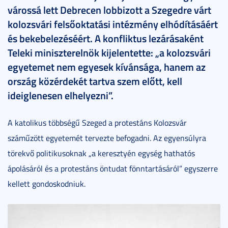
várossá lett Debrecen lobbizott a Szegedre várt
kolozsvári felsőoktatási intézmény elhódításáért
és bekebelezéséért. A konfliktus lezárásaként
Teleki miniszterelnök kijelentette: „a kolozsvári
egyetemet nem egyesek kívánsága, hanem az
ország közérdekét tartva szem előtt, kell
ideiglenesen elhelyezni”.
A katolikus többségű Szeged a protestáns Kolozsvár
száműzött egyetemét tervezte befogadni. Az egyensúlyra
törekvő politikusoknak „a keresztyén egység hathatós
ápolásáról és a protestáns öntudat fönntartásáról” egyszerre
kellett gondoskodniuk.