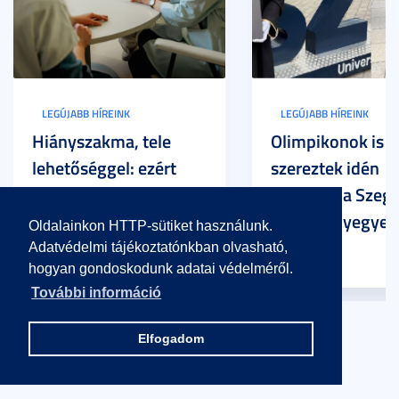
LEGÚJABB HÍREINK
LEGÚJABB HÍREINK
Hiányszakma, tele
Olimpikonok is
lehetőséggel: ezért
szereztek idén
menő logopédusnak
diplomát a Szege
lenni
Tudományegyet
Oldalainkon HTTP-sütiket használunk.
Adatvédelmi tájékoztatónkban olvasható,
hogyan gondoskodunk adatai védelméről.
További információ
Elfogadom
Eseménynaptár