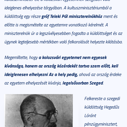
ideiglenes elhelyezése tárgyában. A kultuszminisztériumból a
gróf Teleki Pál miniszterelnökhöz
küldöttség egy része
ment és
előtte is megismételte az egyetemre vonatkozó kérelmét. A
miniszterelnök úr a legszívélyesebben fogadta a küldöttséget és az
ügynek legteljesebb mértékben való felkarolását helyezte kilátásba.
a kolozsvári egyetemet nem egyesek
Megemlítette, hogy
kívánsága, hanem az ország közérdekét tartva szem előtt, kell
ideiglenesen elhelyezni Az a hely pedig,
ahová az ország érdeke
legelsősorban Szeged
az egyetem elhelyezését kívánja,
.
Felkereste a szegedi
küldöttség Hegedűs
Lóránt
pénzügyminisztert,