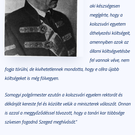
aki készségesen
megígérte, hogy a
kolozsvári egyetem
áthelyezési költségeit,
amennyiben azok az
állami költségvetésbe
fel vannak véve, nem
fogja törülni, de kivihetetlennek mondotta, hogy e célra újabb
költségeket is még fölvegyen.
Somogyi polgármester ezután a kolozsvári egyelem rektorát és
dékánját kereste fel és közölte velük a miniszterek válaszát. Onnan
is azzal a meggyőződéssel távozott, hogy a tanári kar többsége
szívesen fogadná Szeged meghívását.”