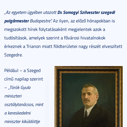
Dr. Somogyi Szilveszter szegedi
„Az egyetem ügyében utazott
polgármester
Budapestre”.
Az ilyen, az előző hónapokban is
megszokott hírek folytatásaként megjelentek azok a
tudósítások, amelyek szerint a fővárosi hivatalnokok
érkeznek a Trianon miatt földterületei nagy részét elveszített
Szegedre.
Például – a Szeged
című napilap szerint
–
„Török Gyula
miniszteri
osztálytanácsos, mint
a kereskedelmi
miniszter kiküldöttje