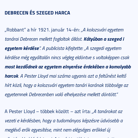
DEBRECEN ÉS SZEGED HARCA
„Robbant” a hír 1921. január 14-én:
„A kolozsvári egyetem
Kátyúban a szeged i
tanárai Debrecen mellett foglaltak állást.
egyetem kérdése
”. A publicista kifejtette: „A szegedi egyetem
kérdése még egyáltalán nincs végleg eldöntve s voltaképpen csak
most kezdődnek az egyetem elnyerése érdekében a komolyabb
harcok
. A Pester Lloyd mai száma ugyanis azt a feltűnést keltő
hírt közli, hogy a kolozsvári egyetem tanári karának többsége az
egyetemnek Debrecenben való elhelyezése mellett döntött.”
A Pester Lloyd – többek között – azt írta:
„A tanárokat az
vezeti e kérdésben, hogy a tudományos képzésre üdvösebb a
meglévő erők egyesítése, mint nem elégséges erőkkel új