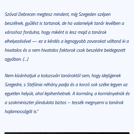
Szóval Debrecen megtesz mindent, míg Szegeden szépen
beszélnek, gyűlést is tartanak, de ha valamelyik tanár levélben a
városhoz fordulna, hogy miként is lesz majd a tanárok
elhelyezésével — ez a kérdés a legnagyobb zavarokat váltaná ki a
hivatalos és a nem hivatalos faktorok csak beszédre beidegezett
agyában. (…)
Nem kívánhatjuk a kolozsvári tanároktól sem, hogy idejöjjenek
Szegedre, s Stefánia néhány padja és a korzó sok széke legyen az
egyetlen helyük, ahol lepihenhetnek. A kormány, a kormányelnök és
a szakminiszter jóindulata biztos – tessék megnyerni a tanárok
hajlamosságát is.”