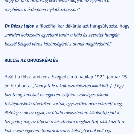
hogy aztán a bizottság véleménye alapján az egyetem a
meghívásra érdemben nyilatkozhasson.”
Dr. Dézsy Lajos
, a filozófiai kar dékánja azt hangsúlyozta, hogy
„minden kolozsvári egyetemi tanár a hála és szeretet hangján
beszél Szeged város közönségéről s annak meghívásáról”
KULCS: AZ ORVOSKÉPZÉS
Beállt a félsz, amikor a Szeged című napilap 1921. január 15-
én hírül adta:
„Nem jött le a kultuszminiszteri kiküldött. (…) Egy
bizottság, amelyet az egyetem céljaira szükséges állami
felsőipariskola átvételére vártak, egyszerűen nem érkezett meg,
illetőleg csak az egyik, az átadó minisztérium kiküldöttje jött le
Szegedre, mig az átvevő minisztérium megbízottai, akik között a
kolozsvári egyetem tanárai közül is kétségtelenül volt egy