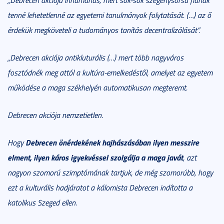
tenné lehetetlenné az egyetemi tanulmányok folytatását. (…) az ő
érdekük megköveteli a tudományos tanítás decentralizálását”.
„Debrecen akciója antikluturális (…) mert több nagyváros
fosztódnék meg attól a kultúra-emelkedéstől, amelyet az egyetem
működése a maga székhelyén automatikusan megteremt.
Debrecen akciója nemzetietlen.
Debrecen önérdekének hajhászásában ilyen messzire
Hogy
elment, ilyen káros igyekvéssel szolgálja a maga javát
, azt
nagyon szomorú szimptómának tartjuk, de még szomorúbb, hogy
ezt a kulturális hadjáratot a kálomista Debrecen indította a
katolikus Szeged ellen.