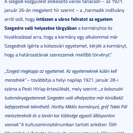
A szegedi közgyűlést előkészítő városi tanácson – az 1921.
január 26-án megjelent hír szerint – a „harmadik indítvány
intézzen a város feliratot az egyetem
arról szól, hogy
Szegedre való helyezése tárgyában
a kormányhoz és
hivatkozással arra, hogy a kormány egy alkalommal már
Szegednek ígérte a kolozsvári egyetemet, kérjék a kormányt,
hogy a határozatának szerezzenek mielőbb törvényt.”
„Szeged megkapja az egyetemet. Az egyetemeknek külön kell
maradniok”
– továbbítja a helyi napilap 1921. január 28-i
száma a Pesti Hírlap értesülését, mely szerint
: „a kolozsvári
tudományegyetemnek Szegeden való elhelyezése már körülbelül
befejezettnek tekinthető. Horthy Miklós kormányzó, gróf Teleki Pál
miniszterelnök és a tanári kar többsége egyező állásponton
vannak.”
A kultuszminisztériumban tartott ankéten
Tóth