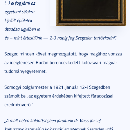
(…) el fog járni az
egyetemi célokra
kijelölt épületek
átadása ügyében is
és – mint értesülünk — 2-3 napig fog Szegeden tartózkodni”.
Szeged minden követ megmozgatott, hogy magához vonzza
az ideiglenesen Budán berendezkedett kolozsvári magyar
tudományegyetemet.
Somogyi polgármester a 1921. január 12-i Szegedben
számolt be „az egyetem érdekében kifejtett fáradozásai
eredményéről”.
„A múlt héten küldöttségben járultunk dr. Vass József
kultuszminiszter elé a kolozsvári egyetemnek Szegeden való