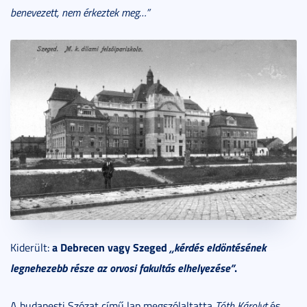
benevezett, nem érkeztek meg…”
a Debrecen vagy Szeged
„kérdés eldöntésének
Kiderült:
legnehezebb része az orvosi fakultás elhelyezése”
.
A budapesti Szózat című lap megszólaltatta
Tóth Károlyt
és