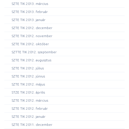
SZTE TIK 2013. március
SZTE TIK 2013. február
SZTE TIK 2013. január
SZTE TIK 2012. december
SZTE TIK 2012. november
SZTE TIK 2012. október
SZTTE TIK 2012. szeptember
SZTE TIK 2012. augusztus
SZTE TIK 2012. július
SZTE TIK 2012. június
SZTE TIK 2012. május
STZE TIK 2012. április
SZTE TIK 2012. március
SZTE TIK 2012. február
SZTE TIK 2012. január
SZTE TIK 2011. december