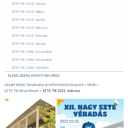
SZTE TIK 2010. Június
SZTE TIK 2010. Május
SZTE TIK 2010. Április
SZTE TIK 2010. Március
SZTE TIK 2010. Február
SZTE TIK 2010. Január
SZTE TIK 2009. December
SZTE TIK 2009. November
SZTE TIK 2009. Október
KLEBELSBERG KÖNYVTÁR HÍREK
József Attila Tanulmányi és Információs Központ
Hírek
SZTE TIK Hírarchívum
SZTE TIK 2022. március