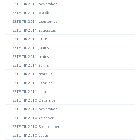
SZTE TIK 2011. november
SZTE TIK 2011. október
SZTE TIK 2011. szeptember
SZTE TIK 2011. augusztus
SZTE TIK 2011. július
SZTE TIK 2011. június
SZTE TIK 2011. május
SZTE TIK 2011. április
SZTE TIK 2011. március
SZTE TIK 2011. Február
SZTE TIK 2011. január
SZTE TIK 2010. December
SZTE TIK 2010. november
SZTE TIK 2010. Október
SZTE TIK 2010. Szeptember
SZTE TIK 2010. Július