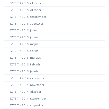
SZTE TIK 2015. október
SZTE TIK 2015. október
SZTE TIK 2015. szeptember
SZTE TIK 2015. augusztus
SZTE TIK 2015. július
SZTE TIK 2015. június
SZTE TIK 2015. május
SZTE TIK 2015. április
SZTE TIK 2015. március
SZTE TIK 2015. február
SZTE TIK 2015. január
SZTE TIK 2014. december
SZTE TIK 2014. november
SZTE TIK 2014. október
SZTE TIK 2014. szeptember
SZTE TIK 2014. augusztus