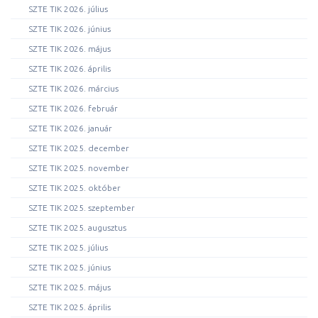
SZTE TIK 2026. július
SZTE TIK 2026. június
SZTE TIK 2026. május
SZTE TIK 2026. április
SZTE TIK 2026. március
SZTE TIK 2026. február
SZTE TIK 2026. január
SZTE TIK 2025. december
SZTE TIK 2025. november
SZTE TIK 2025. október
SZTE TIK 2025. szeptember
SZTE TIK 2025. augusztus
SZTE TIK 2025. július
SZTE TIK 2025. június
SZTE TIK 2025. május
SZTE TIK 2025. április