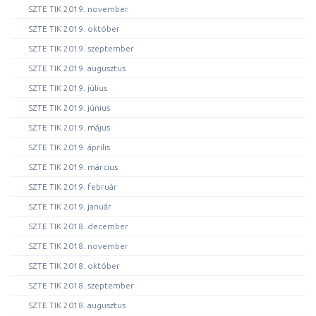
SZTE TIK 2019. november
SZTE TIK 2019. október
SZTE TIK 2019. szeptember
SZTE TIK 2019. augusztus
SZTE TIK 2019. július
SZTE TIK 2019. június
SZTE TIK 2019. május
SZTE TIK 2019. április
SZTE TIK 2019. március
SZTE TIK 2019. február
SZTE TIK 2019. január
SZTE TIK 2018. december
SZTE TIK 2018. november
SZTE TIK 2018. október
SZTE TIK 2018. szeptember
SZTE TIK 2018. augusztus