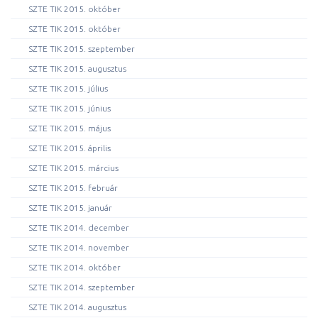
SZTE TIK 2015. október
SZTE TIK 2015. október
SZTE TIK 2015. szeptember
SZTE TIK 2015. augusztus
SZTE TIK 2015. július
SZTE TIK 2015. június
SZTE TIK 2015. május
SZTE TIK 2015. április
SZTE TIK 2015. március
SZTE TIK 2015. február
SZTE TIK 2015. január
SZTE TIK 2014. december
SZTE TIK 2014. november
SZTE TIK 2014. október
SZTE TIK 2014. szeptember
SZTE TIK 2014. augusztus