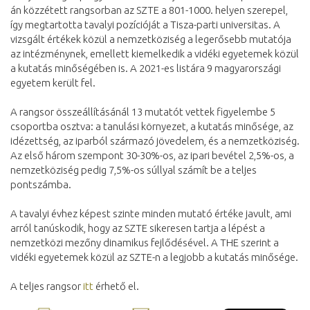
án közzétett rangsorban az SZTE a 801-1000. helyen szerepel,
így megtartotta tavalyi pozícióját a Tisza-parti universitas. A
vizsgált értékek közül a nemzetköziség a legerősebb mutatója
az intézménynek, emellett kiemelkedik a vidéki egyetemek közül
a kutatás minőségében is. A 2021-es listára 9 magyarországi
egyetem került fel.
A rangsor összeállításánál 13 mutatót vettek figyelembe 5
csoportba osztva: a tanulási környezet, a kutatás minősége, az
idézettség, az iparból származó jövedelem, és a nemzetköziség.
Az első három szempont 30-30%-os, az ipari bevétel 2,5%-os, a
nemzetköziség pedig 7,5%-os súllyal számít be a teljes
pontszámba.
A tavalyi évhez képest szinte minden mutató értéke javult, ami
arról tanúskodik, hogy az SZTE sikeresen tartja a lépést a
nemzetközi mezőny dinamikus fejlődésével. A THE szerint a
vidéki egyetemek közül az SZTE-n a legjobb a kutatás minősége.
A teljes rangsor
itt
érhető el.