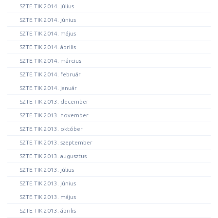
SZTE TIK 2014. július
SZTE TIK 2014. június
SZTE TIK 2014. május
SZTE TIK 2014. április
SZTE TIK 2014. március
SZTE TIK 2014. február
SZTE TIK 2014. január
SZTE TIK 2013. december
SZTE TIK 2013. november
SZTE TIK 2013. október
SZTE TIK 2013. szeptember
SZTE TIK 2013. augusztus
SZTE TIK 2013. július
SZTE TIK 2013. június
SZTE TIK 2013. május
SZTE TIK 2013. április