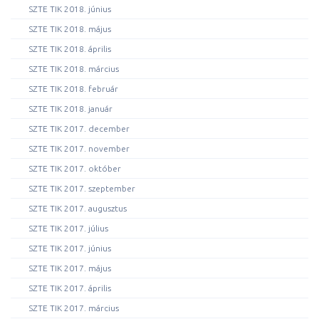
SZTE TIK 2018. június
SZTE TIK 2018. május
SZTE TIK 2018. április
SZTE TIK 2018. március
SZTE TIK 2018. február
SZTE TIK 2018. január
SZTE TIK 2017. december
SZTE TIK 2017. november
SZTE TIK 2017. október
SZTE TIK 2017. szeptember
SZTE TIK 2017. augusztus
SZTE TIK 2017. július
SZTE TIK 2017. június
SZTE TIK 2017. május
SZTE TIK 2017. április
SZTE TIK 2017. március