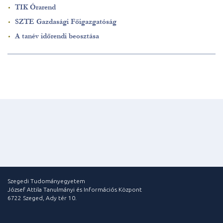
TIK Órarend
SZTE Gazdasági Főigazgatóság
A tanév időrendi beosztása
Szegedi Tudományegyetem
József Attila Tanulmányi és Információs Központ
6722 Szeged, Ady tér 10.