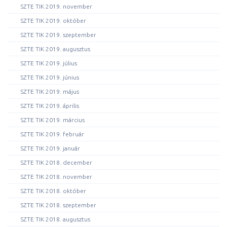
SZTE TIK 2019. november
SZTE TIK 2019. október
SZTE TIK 2019. szeptember
SZTE TIK 2019. augusztus
SZTE TIK 2019. július
SZTE TIK 2019. június
SZTE TIK 2019. május
SZTE TIK 2019. április
SZTE TIK 2019. március
SZTE TIK 2019. február
SZTE TIK 2019. január
SZTE TIK 2018. december
SZTE TIK 2018. november
SZTE TIK 2018. október
SZTE TIK 2018. szeptember
SZTE TIK 2018. augusztus