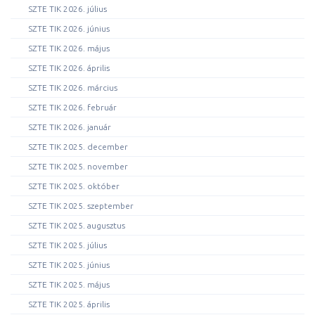
SZTE TIK 2026. július
SZTE TIK 2026. június
SZTE TIK 2026. május
SZTE TIK 2026. április
SZTE TIK 2026. március
SZTE TIK 2026. február
SZTE TIK 2026. január
SZTE TIK 2025. december
SZTE TIK 2025. november
SZTE TIK 2025. október
SZTE TIK 2025. szeptember
SZTE TIK 2025. augusztus
SZTE TIK 2025. július
SZTE TIK 2025. június
SZTE TIK 2025. május
SZTE TIK 2025. április