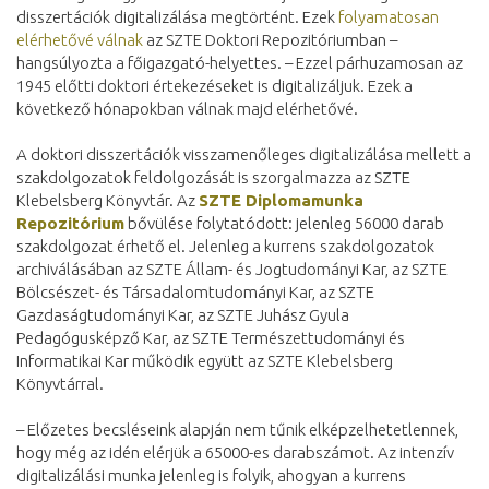
disszertációk digitalizálása megtörtént. Ezek
folyamatosan
elérhetővé válnak
az SZTE Doktori Repozitóriumban –
hangsúlyozta a főigazgató-helyettes. – Ezzel párhuzamosan az
1945 előtti doktori értekezéseket is digitalizáljuk. Ezek a
következő hónapokban válnak majd elérhetővé.
A doktori disszertációk visszamenőleges digitalizálása mellett a
szakdolgozatok feldolgozását is szorgalmazza az SZTE
Klebelsberg Könyvtár. Az
SZTE Diplomamunka
Repozitórium
bővülése folytatódott: jelenleg 56000 darab
szakdolgozat érhető el. Jelenleg a kurrens szakdolgozatok
archiválásában az SZTE Állam- és Jogtudományi Kar, az SZTE
Bölcsészet- és Társadalomtudományi Kar, az SZTE
Gazdaságtudományi Kar, az SZTE Juhász Gyula
Pedagógusképző Kar, az SZTE Természettudományi és
Informatikai Kar működik együtt az SZTE Klebelsberg
Könyvtárral.
– Előzetes becsléseink alapján nem tűnik elképzelhetetlennek,
hogy még az idén elérjük a 65000-es darabszámot. Az intenzív
digitalizálási munka jelenleg is folyik, ahogyan a kurrens