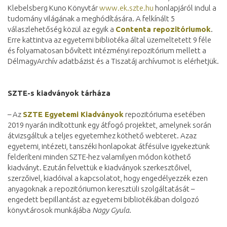
Klebelsberg Kuno Könyvtár
www.ek.szte.hu
honlapjáról indul a
tudomány világának a meghódítására. A felkínált 5
válaszlehetőség közül az egyik a
Contenta repozitóriumok
.
Erre kattintva az egyetemi bibliotéka által üzemeltetett 9 féle
és folyamatosan bővített intézményi repozitórium mellett a
DélmagyArchív adatbázist és a Tiszatáj archívumot is elérhetjük.
SZTE-s kiadványok tárháza
– Az
SZTE Egyetemi Kiadványok
repozitóriuma esetében
2019 nyarán indítottunk egy átfogó projektet, amelynek során
átvizsgáltuk a teljes egyetemhez köthető webteret. Azaz
egyetemi, intézeti, tanszéki honlapokat átfésülve igyekeztünk
felderíteni minden SZTE-hez valamilyen módon köthető
kiadványt. Ezután felvettük e kiadványok szerkesztőivel,
szerzőivel, kiadóival a kapcsolatot, hogy engedélyezzék ezen
anyagoknak a repozitóriumon keresztüli szolgáltatását –
engedett bepillantást az egyetemi bibliotékában dolgozó
könyvtárosok munkájába
Nagy Gyula
.