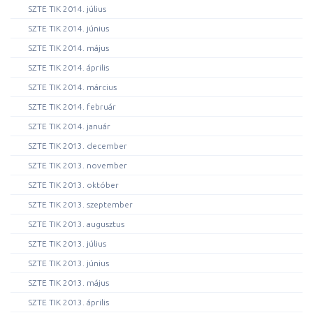
SZTE TIK 2014. július
SZTE TIK 2014. június
SZTE TIK 2014. május
SZTE TIK 2014. április
SZTE TIK 2014. március
SZTE TIK 2014. február
SZTE TIK 2014. január
SZTE TIK 2013. december
SZTE TIK 2013. november
SZTE TIK 2013. október
SZTE TIK 2013. szeptember
SZTE TIK 2013. augusztus
SZTE TIK 2013. július
SZTE TIK 2013. június
SZTE TIK 2013. május
SZTE TIK 2013. április