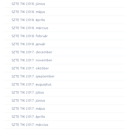
SZTE TIK 2018. június
SZTE TIK 2018. május
SZTE TIK 2018. április
SZTE TIK 2018. március
SZTE TIK 2018. február
SZTE TIK 2018. január
SZTE TIK 2017. december
SZTE TIK 2017. november
SZTE TIK 2017. október
SZTE TIK 2017. szeptember
SZTE TIK 2017. augusztus
SZTE TIK 2017. július
SZTE TIK 2017. június
SZTE TIK 2017. május
SZTE TIK 2017. április
SZTE TIK 2017. március