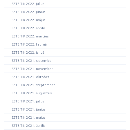
SZTE TIK 2022. július
SZTE TIK 2022. június
SZTE TIK 2022. május
SZTE TIK 2022. április
SZTE TIK 2022. március
SZTE TIK 2022. február
SZTE TIK 2022. január
SZTE TIK 2021. december
SZTE TIK 2021. november
SZTE TIK 2021. október
SZTE TIK 2021. szeptember
SZTE TIK 2021. augusztus
SZTE TIK 2021. július
SZTE TIK 2021. június
SZTE TIK 2021. május
SZTE TIK 2021. április