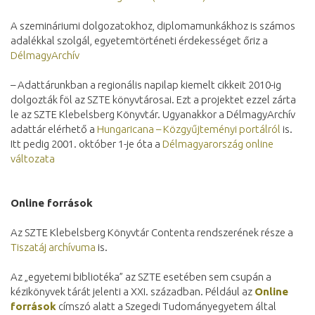
A szemináriumi dolgozatokhoz, diplomamunkákhoz is számos
adalékkal szolgál, egyetemtörténeti érdekességet őriz a
DélmagyArchív
– Adattárunkban a regionális napilap kiemelt cikkeit 2010-ig
dolgozták föl az SZTE könyvtárosai. Ezt a projektet ezzel zárta
le az SZTE Klebelsberg Könyvtár. Ugyanakkor a DélmagyArchív
adattár elérhető a
Hungaricana – Közgyűjteményi portálról
is.
Itt pedig 2001. október 1-je óta a
Délmagyarország online
változata
Online források
Az SZTE Klebelsberg Könyvtár Contenta rendszerének része a
Tiszatáj archívuma
is.
Az „egyetemi bibliotéka” az SZTE esetében sem csupán a
kézikönyvek tárát jelenti a XXI. században. Például az
Online
források
címszó alatt a Szegedi Tudományegyetem által