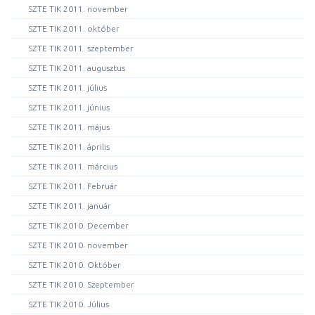
SZTE TIK 2011. november
SZTE TIK 2011. október
SZTE TIK 2011. szeptember
SZTE TIK 2011. augusztus
SZTE TIK 2011. július
SZTE TIK 2011. június
SZTE TIK 2011. május
SZTE TIK 2011. április
SZTE TIK 2011. március
SZTE TIK 2011. Február
SZTE TIK 2011. január
SZTE TIK 2010. December
SZTE TIK 2010. november
SZTE TIK 2010. Október
SZTE TIK 2010. Szeptember
SZTE TIK 2010. Július