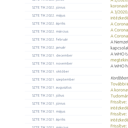
koronavír
SZTE TIK 2022. június
A 3/2020. 
SZTE TIK 2022. május
intézkedé
A Coronav
SZTE TIK 2022. április
A Coronav
SZTE TIK 2022. március
A Coronav
SZTE TIK 2022. február
A Nemzeti
kapcsol
SZTE TIK 2022. január
A WHO tá
SZTE TIK 2021. december
megtekin
SZTE TIK 2021. november
A WHO ha
SZTE TIK 2021. október
Korábban 
SZTE TIK 2021. szeptember
További 
SZTE TIK 2021. augusztus
A koronav
Tudomán
SZTE TIK 2021. július
Frissítve
SZTE TIK 2021. június
intézked
SZTE TIK 2021. május
Frissítve
intézked
SZTE TIK 2021. április
Frissítve
SZTE TIK 2021. március