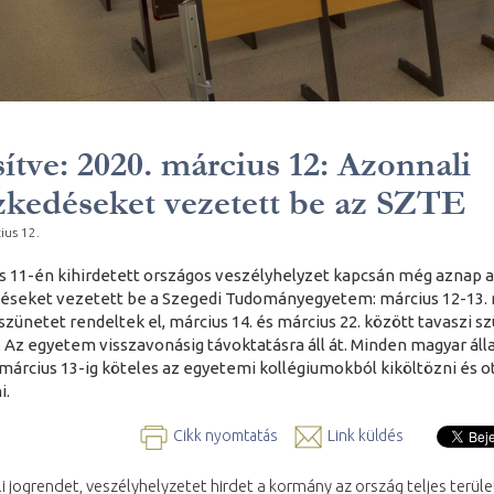
sítve: 2020. március 12: Azonnali
zkedéseket vezetett be az SZTE
ius 12.
s 11-én kihirdetett országos veszélyhelyzet kapcsán még aznap 
éseket vezetett be a Szegedi Tudományegyetem: március 12-13. 
szünetet rendeltek el, március 14. és március 22. között tavaszi s
. Az egyetem visszavonásig távoktatásra áll át. Minden magyar ál
 március 13-ig köteles az egyetemi kollégiumokból kiköltözni és 
i.
Cikk nyomtatás
Link küldés
i jogrendet, veszélyhelyzetet hirdet a kormány az ország teljes terüle