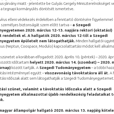
us-járvány miatt - jelentette be Gulyás Gergely Miniszterelnökséget 
r a tegnapi kormányülés döntését ismertetve.
írus elleni védekezés érdekében a fenntartó döntésére figyelemmel 
k személyes biztonságát szem előtt tartva –
a Szegedi
yegyetemen 2020. március 12-13. napjára rektori (oktatási)
 rendeltek el. A hallgatók 2020. március 12-től a Szegedi
yegyetem épületeit nem látogathatják.
Minden hallgatói ügyi
kus (Neptun, Coospace, Modulo) kapcsolattartási módot kell alkalma
 szünetet a korábban elfogadott 2020. április 10. (péntek) – 2020. ápri
 közötti időtartam
helyett 2020. március 14. (szombat) – 2020. 
árnap)
között tartják. A
Szegedi Tudományegyetem
– a többi haza
tási intézménnyel együtt –
visszavonásig távoktatásra áll át
. A
atási időszak alatt sem látogathatják a Szegedi Tudományegyetemet
ási szünet, valamint a távoktatás időszaka alatt a Szegedi
yegyetem alkalmazottai újabb rendelkezésig feladataikat 
ák.
agyar állampolgár hallgató 2020. március 13. napjáig kötele