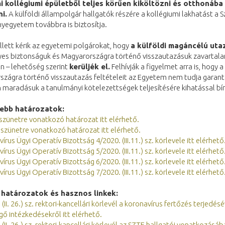
 kollégiumi épületből teljes körűen kiköltözni és otthonába
i.
A külföldi állampolgár hallgatók részére a kollégiumi lakhatást a 
egyetem továbbra is biztosítja.
lett kérik az egyetemi polgárokat, hogy
a külföldi magáncélú uta
yes biztonságuk és Magyarországra történő visszautazásuk zavartal
n – lehetőség szerint
kerüljék el.
Felhívják a figyelmet arra is, hogy a
zágra történő visszautazás feltételeit az Egyetem nem tudja garantál
 maradásuk a tanulmányi kötelezettségek teljesítésére kihatással bír
sebb határozatok:
 szünetre vonatkozó határozat itt elérhető.
 szünetre vonatkozó határozat itt elérhető.
írus Ügyi Operatív Bizottság 4/2020. (III.11.) sz. körlevele itt elérhető
írus Ügyi Operatív Bizottság 5/2020. (III.11.) sz. körlevele itt elérhető
írus Ügyi Operatív Bizottság 6/2020. (III.11.) sz. körlevele itt elérhető
írus Ügyi Operatív Bizottság 7/2020. (III.11.) sz. körlevele itt elérhető
 határozatok és hasznos linkek:
(II. 26.) sz. rektori-kancellári körlevél a koronavírus fertőzés terjedésé
ő intézkedésekről itt elérhető.
 (II. 26.) sz. rektori-kancellári körlevél az SZTE hallgatói vonatkozásáb