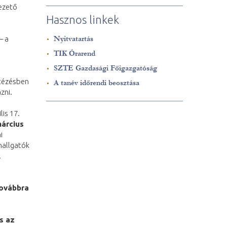
vezető
Hasznos linkek
– a
Nyitvatartás
TIK Órarend
SZTE Gazdasági Főigazgatóság
ntézésben
A tanév időrendi beosztása
zni.
lis 17.
március
i
 hallgatók
.
továbbra
s az