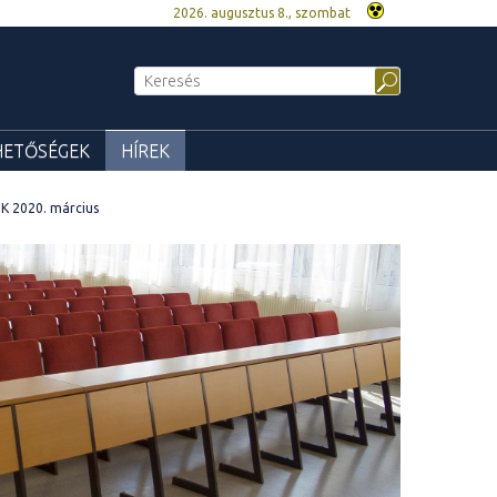
2026. augusztus 8., szombat
HETŐSÉGEK
HÍREK
K 2020. március