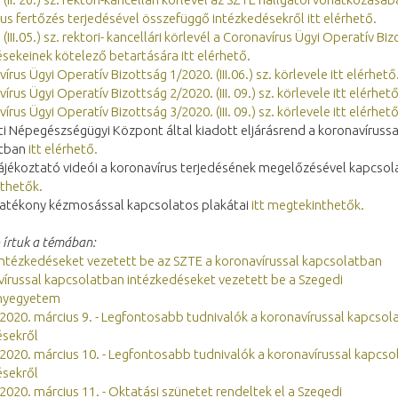
us fertőzés terjedésével összefüggő intézkedésekről itt elérhető.
(III.05.) sz. rektori- kancellári körlevél a Coronavírus Ügyi Operatív Bi
sekeinek kötelező betartására itt elérhető.
írus Ügyi Operatív Bizottság 1/2020. (III.06.) sz. körlevele itt elérhető
írus Ügyi Operatív Bizottság 2/2020. (III. 09.) sz. körlevele itt elérhető
írus Ügyi Operatív Bizottság 3/2020. (III. 09.) sz. körlevele itt elérhető
 Népegészségügyi Központ által kiadott eljárásrend a koronavírussa
atban
itt elérhető.
jékoztató videói a koronavírus terjedésének megelőzésével kapcso
thetők.
tékony kézmosással kapcsolatos plakátai
itt megtekinthetők.
írtuk a témában:
intézkedéseket vezetett be az SZTE a koronavírussal kapcsolatban
írussal kapcsolatban intézkedéseket vezetett be a Szegedi
yegyetem
: 2020. március 9. - Legfontosabb tudnivalók a koronavírussal kapcsol
ésekről
: 2020. március 10. - Legfontosabb tudnivalók a koronavírussal kapcso
ésekről
: 2020. március 11. - Oktatási szünetet rendeltek el a Szegedi