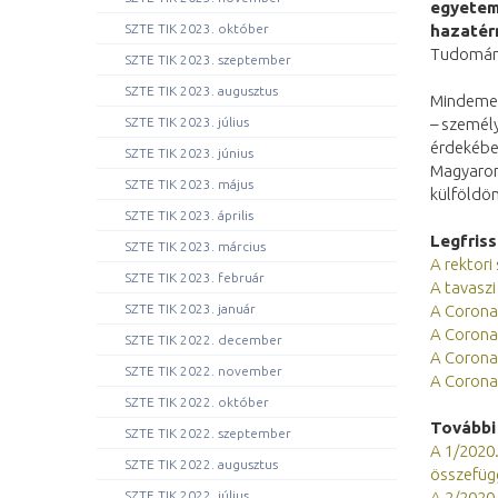
egyetemi
hazatérn
SZTE TIK 2023. október
Tudomány
SZTE TIK 2023. szeptember
SZTE TIK 2023. augusztus
Mindemel
– személ
SZTE TIK 2023. július
érdekébe
SZTE TIK 2023. június
Magyarors
SZTE TIK 2023. május
külföldön
SZTE TIK 2023. április
Legfris
SZTE TIK 2023. március
A rektori
SZTE TIK 2023. február
A tavaszi
A Coronav
SZTE TIK 2023. január
A Coronav
SZTE TIK 2022. december
A Coronav
SZTE TIK 2022. november
A Coronav
SZTE TIK 2022. október
További
SZTE TIK 2022. szeptember
A 1/2020. 
SZTE TIK 2022. augusztus
összefügg
A 2/2020.
SZTE TIK 2022. július