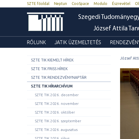
SZTE főoldal
Neptun
CooSpace
Modulo
Észrevétel
Ol
Szegedi Tudományeg
József Attila Ta
RÓLUNK
JATIK ÜZEMELTETÉS
RENDEZVÉNY
József Att
SZTE TIK KIEMELT HÍREK
SZTE TIK FRISS HÍREK
SZTE TIK RENDEZVÉNYNAPTÁR
SZTE TIK HÍRARCHÍVUM
SZTE TIK 2026. december
SZTE TIK 2026. november
SZTE TIK 2026. október
SZTE TIK 2026. szeptember
SZTE TIK 2026. augusztus
SZTE TIK 2026. július