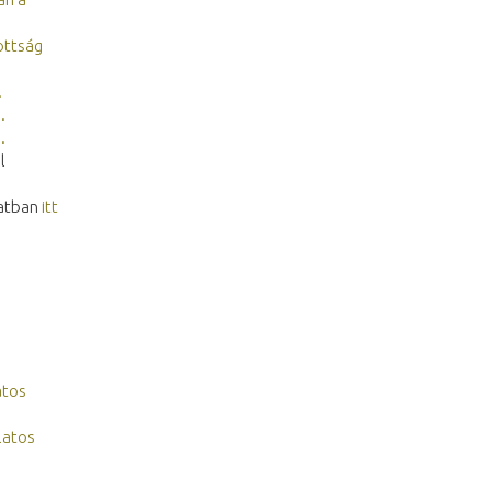
zottság
.
.
.
l
latban
itt
atos
latos