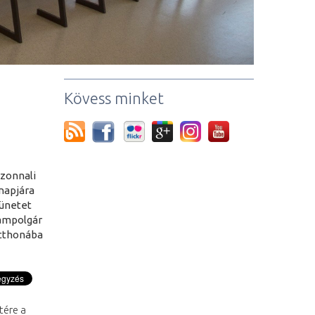
Kövess minket
azonnali
napjára
zünetet
lampolgár
otthonába
tére a