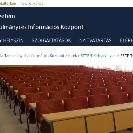
daltérkép
Telefonkönyv
yetem
nulmányi és Információs Központ
 HELYSZÍN
SZOLGÁLTATÁSOK
NYITVATARTÁS
ELÉR
ila Tanulmányi és Információs Központ
Hírek
SZTE TIK Hírarchívum
SZTE TI