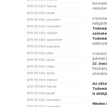
koronavír
SZTE TIK 2025. február
miniszte
SZTE TIK 2025. január
A koronav
SZTE TIK 2024. december
hallgató
SZTE TIK 2024. november
Tudomán
szünetet
SZTE TIK 2024. október
Tudomán
SZTE TIK 2024. szeptember
elektroni
SZTE TIK 2024. augusztus
A tavaszi
SZTE TIK 2024. július
(péntek)
SZTE TIK 2024. június
22. (vas
SZTE TIK 2024. május
felsőokta
a távokt
SZTE TIK 2024. április
SZTE TIK 2024. március
Az oktat
SZTE TIK 2024. február
Tudomán
is ellátj
SZTE TIK 2024. január
SZTE TIK 2023. december
Minden m
SZTE TIK 2023. november