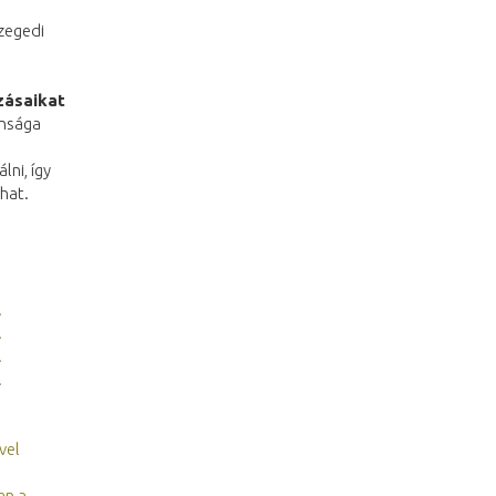
Szegedi
zásaikat
ansága
ni, így
hat.
.
.
.
.
vel
an a