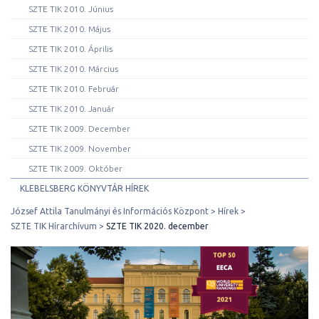
SZTE TIK 2010. Június
SZTE TIK 2010. Május
SZTE TIK 2010. Április
SZTE TIK 2010. Március
SZTE TIK 2010. Február
SZTE TIK 2010. Január
SZTE TIK 2009. December
SZTE TIK 2009. November
SZTE TIK 2009. Október
KLEBELSBERG KÖNYVTÁR HÍREK
József Attila Tanulmányi és Információs Központ
Hírek
SZTE TIK Hírarchívum
SZTE TIK 2020. december