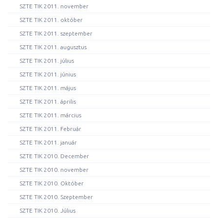
SZTE TIK 2011. november
SZTE TIK 2011. október
SZTE TIK 2011. szeptember
SZTE TIK 2011. augusztus
SZTE TIK 2011. július
SZTE TIK 2011. június
SZTE TIK 2011. május
SZTE TIK 2011. április
SZTE TIK 2011. március
SZTE TIK 2011. Február
SZTE TIK 2011. január
SZTE TIK 2010. December
SZTE TIK 2010. november
SZTE TIK 2010. Október
SZTE TIK 2010. Szeptember
SZTE TIK 2010. Július