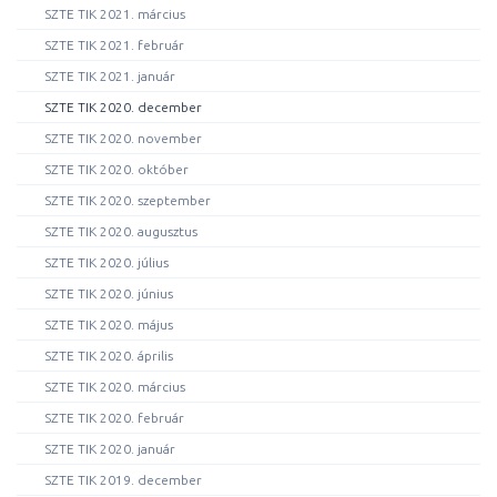
SZTE TIK 2021. március
SZTE TIK 2021. február
SZTE TIK 2021. január
SZTE TIK 2020. december
SZTE TIK 2020. november
SZTE TIK 2020. október
SZTE TIK 2020. szeptember
SZTE TIK 2020. augusztus
SZTE TIK 2020. július
SZTE TIK 2020. június
SZTE TIK 2020. május
SZTE TIK 2020. április
SZTE TIK 2020. március
SZTE TIK 2020. február
SZTE TIK 2020. január
SZTE TIK 2019. december