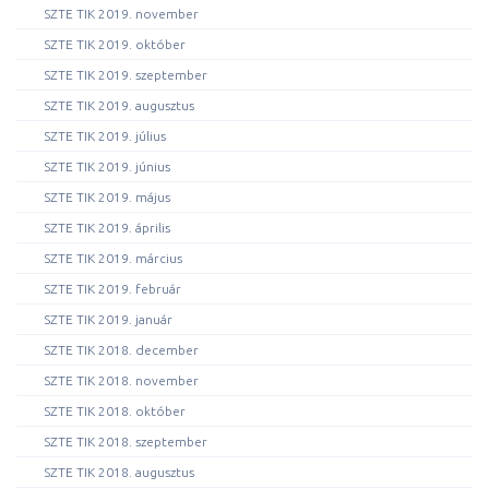
SZTE TIK 2019. november
SZTE TIK 2019. október
SZTE TIK 2019. szeptember
SZTE TIK 2019. augusztus
SZTE TIK 2019. július
SZTE TIK 2019. június
SZTE TIK 2019. május
SZTE TIK 2019. április
SZTE TIK 2019. március
SZTE TIK 2019. február
SZTE TIK 2019. január
SZTE TIK 2018. december
SZTE TIK 2018. november
SZTE TIK 2018. október
SZTE TIK 2018. szeptember
SZTE TIK 2018. augusztus