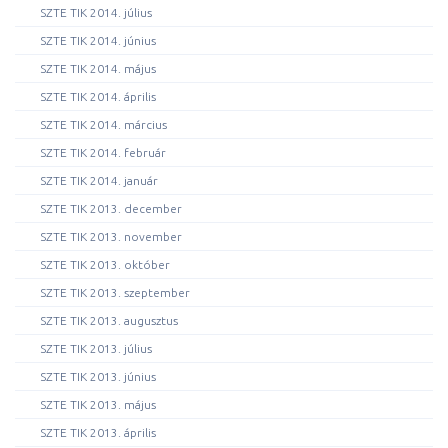
SZTE TIK 2014. július
SZTE TIK 2014. június
SZTE TIK 2014. május
SZTE TIK 2014. április
SZTE TIK 2014. március
SZTE TIK 2014. február
SZTE TIK 2014. január
SZTE TIK 2013. december
SZTE TIK 2013. november
SZTE TIK 2013. október
SZTE TIK 2013. szeptember
SZTE TIK 2013. augusztus
SZTE TIK 2013. július
SZTE TIK 2013. június
SZTE TIK 2013. május
SZTE TIK 2013. április