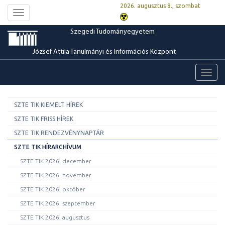
2026. augusztus 8., szombat
Toggle
navigation
Szegedi Tudományegyetem
József Attila Tanulmányi és Információs Központ
Toggl
navig
SZTE TIK KIEMELT HÍREK
SZTE TIK FRISS HÍREK
SZTE TIK RENDEZVÉNYNAPTÁR
SZTE TIK HÍRARCHÍVUM
SZTE TIK 2026. december
SZTE TIK 2026. november
SZTE TIK 2026. október
SZTE TIK 2026. szeptember
SZTE TIK 2026. augusztus