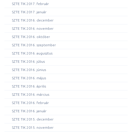
SZTE TIK 2017. február
SZTE TIK 2017. január
SZTE TIK 2016. december
SZTE TIK 2016. november
SZTE TIK 2016. október
SZTE TIK 2016. szeptember
SZTE TIK 2016. augusztus
SZTE TIK 2016. július
SZTE TIK 2016. június
SZTE TIK 2016. május
SZTE TIK 2016. április
SZTE TIK 2016. március
SZTE TIK 2016. február
SZTE TIK 2016. január
SZTE TIK 2015. december
SZTE TIK 2015. november