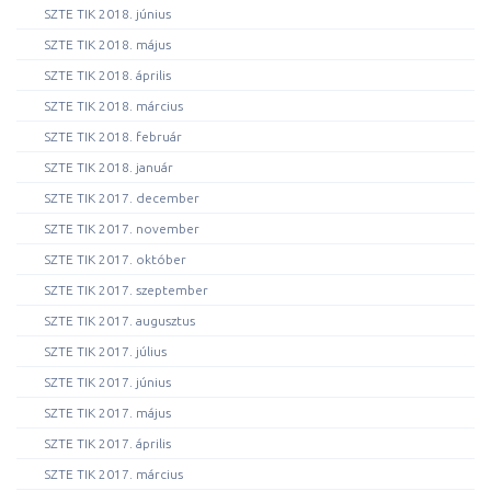
SZTE TIK 2018. június
SZTE TIK 2018. május
SZTE TIK 2018. április
SZTE TIK 2018. március
SZTE TIK 2018. február
SZTE TIK 2018. január
SZTE TIK 2017. december
SZTE TIK 2017. november
SZTE TIK 2017. október
SZTE TIK 2017. szeptember
SZTE TIK 2017. augusztus
SZTE TIK 2017. július
SZTE TIK 2017. június
SZTE TIK 2017. május
SZTE TIK 2017. április
SZTE TIK 2017. március