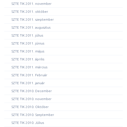
SZTE TIK 2011. november
SZTE TIK 2011. október
SZTE TIK 2011. szeptember
SZTE TIK 2011. augusztus
SZTE TIK 2011. július
SZTE TIK 2011. június
SZTE TIK 2011. május
SZTE TIK 2011. április
SZTE TIK 2011. március
SZTE TIK 2011. Február
SZTE TIK 2011. január
SZTE TIK 2010. December
SZTE TIK 2010. november
SZTE TIK 2010. Október
SZTE TIK 2010. Szeptember
SZTE TIK 2010. Július