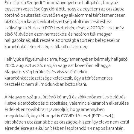
Értesítjük a Szegedi Tudományegyetem hallgatóit, hogy az
egyetem vezetése úgy döntött, hogy az egyetem az országba
történő beutazást követően egy alkalommal térítésmentesen
biztosítja a karanténkötelezettség alóli mentesítéshez
szükséges két darab PCR teszt elvégzését a 2020/21-es tanév
első félévében azon nemzetközi és határon túli magyar
hallgatóknak, akik részére az országba történt belépésekor
karanténkötelezettséget állapítottak meg.
Felhívjuk a figyelmüket arra, hogy amennyiben bármely hallgató
2020. augusztus 26. napján vagy azt követően elhagyja
Magyarország területét és visszatérésekor
karanténkötelezettsége keletkezik, úgy a térítésmentes
tesztelést nem áll módunkban biztosítani.
A Magyarországra történő könnyű és zökkenőmentes belépés,
illetve a tartózkodás biztosítása, valamint a karantén elkerülése
érdekében továbbra is javasoljuk, hogy amennyiben
megoldható, úgy két negatív COVID-19 teszt (PCR teszt)
birtokában utazzanak be az országba, hiszen így eleve nem kerül
elrendelésre az elkülönítésben letöltendő 14 napos karantén.