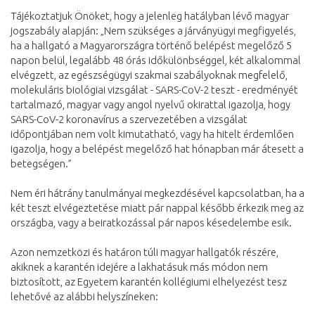
Tájékoztatjuk Önöket, hogy a jelenleg hatályban lévő magyar
jogszabály alapján: „Nem szükséges a járványügyi megfigyelés,
ha a hallgató a Magyarországra történő belépést megelőző 5
napon belül, legalább 48 órás időkülönbséggel, két alkalommal
elvégzett, az egészségügyi szakmai szabályoknak megfelelő,
molekuláris biológiai vizsgálat - SARS-CoV-2 teszt - eredményét
tartalmazó, magyar vagy angol nyelvű okirattal igazolja, hogy
SARS-CoV-2 koronavírus a szervezetében a vizsgálat
időpontjában nem volt kimutatható, vagy ha hitelt érdemlően
igazolja, hogy a belépést megelőző hat hónapban már átesett a
betegségen.”
Nem éri hátrány tanulmányai megkezdésével kapcsolatban, ha a
két teszt elvégeztetése miatt pár nappal később érkezik meg az
országba, vagy a beiratkozással pár napos késedelembe esik.
Azon nemzetközi és határon túli magyar hallgatók részére,
akiknek a karantén idejére a lakhatásuk más módon nem
biztosított, az Egyetem karantén kollégiumi elhelyezést tesz
lehetővé az alábbi helyszíneken: