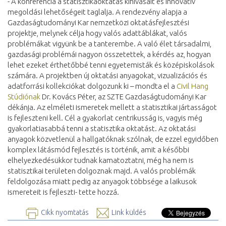
- A konferencia a statisztikaoktatás kihívásait és innovatív
megoldási lehetőségeit taglalja. A rendezvény alapja a
Gazdaságtudományi Kar nemzetközi oktatásfejlesztési
projektje, melynek célja hogy valós adattáblákat, valós
problémákat vigyünk be a tanterembe. A való élet társadalmi,
gazdasági problémái nagyon összetettek, a kérdés az, hogyan
lehet ezeket érthetőbbé tenni egyetemisták és középiskolások
számára. A projektben új oktatási anyagokat, vizualizációs és
adatforrási kollekciókat dolgozunk ki – mondta el a
Civil Hang
Stúdiónak
Dr. Kovács Péter, az SZTE Gazdaságtudományi Kar
dékánja. Az elméleti ismeretek mellett a statisztikai jártasságot
is fejleszteni kell. Cél a gyakorlat centrikusság is, vagyis még
gyakorlatiasabbá tenni a statisztika oktatást. Az oktatási
anyagok közvetlenül a hallgatóknak szólnak, de ezzel egyidőben
komplex látásmód fejlesztés is történik, amit a későbbi
elhelyezkedésükkor tudnak kamatoztatni, még ha nem is
statisztikai területen dolgoznak majd. A valós problémák
feldolgozása miatt pedig az anyagok többsége a laikusok
ismereteit is fejleszti- tette hozzá.
Cikk nyomtatás
Link küldés