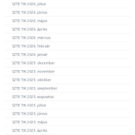
SZTE TIK 2026. július
SZTE TIK 2026. június
SZTE TIK 2026. május
SZTE TIK 2026. április
SZTE TIK 2026. március
SZTE TIK 2026. február
SZTE TIK 2026. január
SZTE TIK 2025. december
SZTE TIK 2025. november
SZTE TIK 2025. október
SZTE TIK 2025. szeptember
SZTE TIK 2025. augusztus
SZTE TIK 2025. július
SZTE TIK 2025. június
SZTE TIK 2025. május
SZTE TIK 2025. április