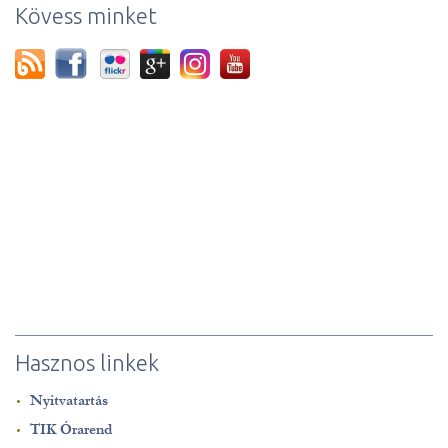
Kövess minket
Hasznos linkek
Nyitvatartás
TIK Órarend