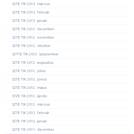
SZTE TIK 2013. március
SZTE TIK 2013. február
SZTE TIK 2013. január
SZTE TIK 2012. december
SZTE TIK 2012. november
SZTE TIK 2012. október
SZTTE TIK 2012. szeptember
SZTE TIK 2012. augusztus
SZTE TIK 2012. július
SZTE TIK 2012. június
SZTE TIK 2012. május
STZE TIK 2012. április
SZTE TIK 2012. március
SZTE TIK 2012. február
SZTE TIK 2012. január
SZTE TIK 2011. december