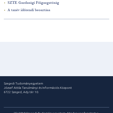
SZTE Gazdasági Főigazgatóság
A tanév időrendi beosztása
Szegedi Tudományegyetem
József Attila Tanulmányi és Információs Központ
6722 Szeged, Ady tér 10.