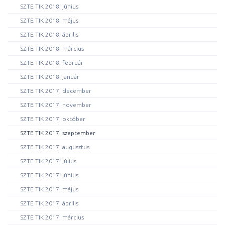
SZTE TIK 2018. június
SZTE TIK 2018. május
SZTE TIK 2018. április
SZTE TIK 2018. március
SZTE TIK 2018. február
SZTE TIK 2018. január
SZTE TIK 2017. december
SZTE TIK 2017. november
SZTE TIK 2017. október
SZTE TIK 2017. szeptember
SZTE TIK 2017. augusztus
SZTE TIK 2017. július
SZTE TIK 2017. június
SZTE TIK 2017. május
SZTE TIK 2017. április
SZTE TIK 2017. március