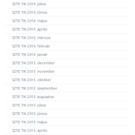
SZTE TIK 2014. július
SZTE TIK 2014. június
SZTE TIK 2014. május
SZTE TIK 2014. április
SZTE TIK 2014. március
SZTE TIK 2014. február
SZTE TIK 2014. január
SZTE TIK 2013. december
SZTE TIK 2013. november
SZTE TIK 2013. október
SZTE TIK 2013. szeptember
SZTE TIK 2013. augusztus
SZTE TIK 2013. július
SZTE TIK 2013. június
SZTE TIK 2013. május
SZTE TIK 2013. április