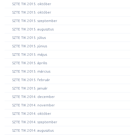
SZTE TIK 2015. október
SZTE TIK 2015. október
SZTE TIK 2015. szeptember
SZTE TIK 2015. augusztus
SZTE TIK 2015. július
SZTE TIK 2015. június
SZTE TIK 2015. május
SZTE TIK 2015. április
SZTE TIK 2015. március
SZTE TIK 2015. február
SZTE TIK 2015. január
SZTE TIK 2014. december
SZTE TIK 2014. november
SZTE TIK 2014. október
SZTE TIK 2014. szeptember
SZTE TIK 2014. augusztus