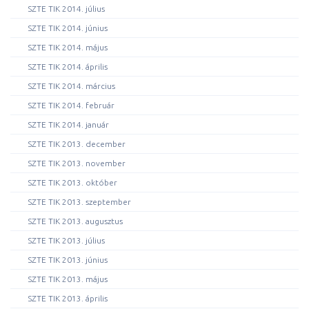
SZTE TIK 2014. július
SZTE TIK 2014. június
SZTE TIK 2014. május
SZTE TIK 2014. április
SZTE TIK 2014. március
SZTE TIK 2014. február
SZTE TIK 2014. január
SZTE TIK 2013. december
SZTE TIK 2013. november
SZTE TIK 2013. október
SZTE TIK 2013. szeptember
SZTE TIK 2013. augusztus
SZTE TIK 2013. július
SZTE TIK 2013. június
SZTE TIK 2013. május
SZTE TIK 2013. április