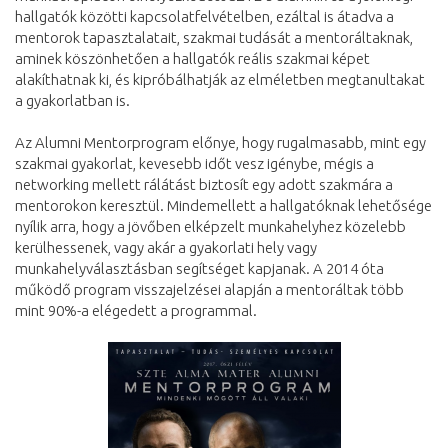
hallgatók közötti kapcsolatfelvételben, ezáltal is átadva a
mentorok tapasztalatait, szakmai tudását a mentoráltaknak,
aminek köszönhetően a hallgatók reális szakmai képet
alakíthatnak ki, és kipróbálhatják az elméletben megtanultakat
a gyakorlatban is.
Az Alumni Mentorprogram előnye, hogy rugalmasabb, mint egy
szakmai gyakorlat, kevesebb időt vesz igénybe, mégis a
networking mellett rálátást biztosít egy adott szakmára a
mentorokon keresztül. Mindemellett a hallgatóknak lehetősége
nyílik arra, hogy a jövőben elképzelt munkahelyhez közelebb
kerülhessenek, vagy akár a gyakorlati hely vagy
munkahelyválasztásban segítséget kapjanak. A 2014 óta
működő program visszajelzései alapján a mentoráltak több
mint 90%-a elégedett a programmal.