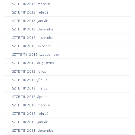
SZTE TIK 2013. március
SZTE TIK 2013. február
SZTE TIK 2013. január
SZTE TIK 2012. december
SZTE TIK 2012. november
SZTE TIK 2012. október
SZTTE TIK 2012. szeptember
SZTE TIK 2012. augusztus
SZTE TIK 2012. július
SZTE TIK 2012. június
SZTE TIK 2012. május
STZE TIK 2012. április
SZTE TIK 2012. március
SZTE TIK 2012. február
SZTE TIK 2012. január
SZTE TIK 2011. december