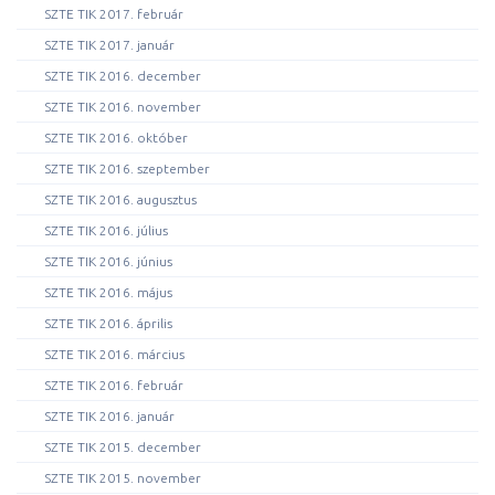
SZTE TIK 2017. február
SZTE TIK 2017. január
SZTE TIK 2016. december
SZTE TIK 2016. november
SZTE TIK 2016. október
SZTE TIK 2016. szeptember
SZTE TIK 2016. augusztus
SZTE TIK 2016. július
SZTE TIK 2016. június
SZTE TIK 2016. május
SZTE TIK 2016. április
SZTE TIK 2016. március
SZTE TIK 2016. február
SZTE TIK 2016. január
SZTE TIK 2015. december
SZTE TIK 2015. november