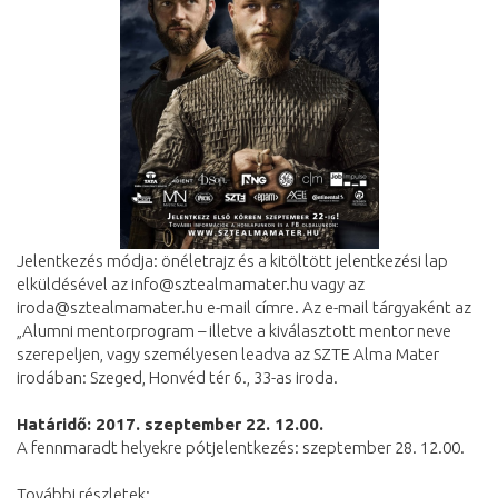
Jelentkezés módja: önéletrajz és a kitöltött jelentkezési lap
elküldésével az info@sztealmamater.hu vagy az
iroda@sztealmamater.hu e-mail címre. Az e-mail tárgyaként az
„Alumni mentorprogram – illetve a kiválasztott mentor neve
szerepeljen, vagy személyesen leadva az SZTE Alma Mater
irodában: Szeged, Honvéd tér 6., 33-as iroda.
Határidő: 2017. szeptember 22. 12.00.
A fennmaradt helyekre pótjelentkezés: szeptember 28. 12.00.
További részletek: