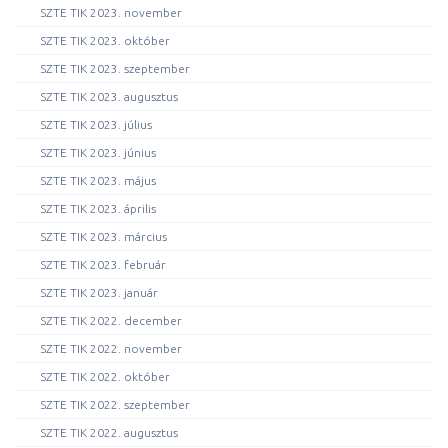
SZTE TIK 2023. november
SZTE TIK 2023. október
SZTE TIK 2023. szeptember
SZTE TIK 2023. augusztus
SZTE TIK 2023. július
SZTE TIK 2023. június
SZTE TIK 2023. május
SZTE TIK 2023. április
SZTE TIK 2023. március
SZTE TIK 2023. február
SZTE TIK 2023. január
SZTE TIK 2022. december
SZTE TIK 2022. november
SZTE TIK 2022. október
SZTE TIK 2022. szeptember
SZTE TIK 2022. augusztus