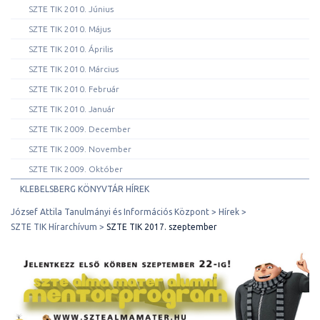
SZTE TIK 2010. Június
SZTE TIK 2010. Május
SZTE TIK 2010. Április
SZTE TIK 2010. Március
SZTE TIK 2010. Február
SZTE TIK 2010. Január
SZTE TIK 2009. December
SZTE TIK 2009. November
SZTE TIK 2009. Október
KLEBELSBERG KÖNYVTÁR HÍREK
József Attila Tanulmányi és Információs Központ
Hírek
SZTE TIK Hírarchívum
SZTE TIK 2017. szeptember