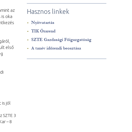
amint az
Hasznos linkek
 is oka
entkezés
Nyitvatartás
TIK Órarend
SZTE Gazdasági Főigazgatóság
gáról,
ult első
A tanév időrendi beosztása
eg
di
is jól
az SZTE 3
ar – 8