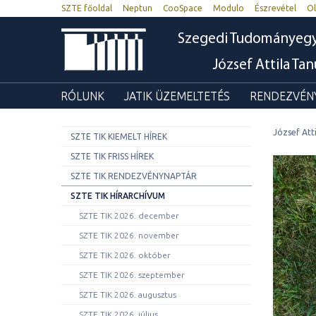
SZTE főoldal
Neptun
CooSpace
Modulo
Észrevétel
Ol
Szegedi Tudományeg
József Attila Ta
RÓLUNK
JATIK ÜZEMELTETÉS
RENDEZVÉNY
József Att
SZTE TIK KIEMELT HÍREK
SZTE TIK FRISS HÍREK
SZTE TIK RENDEZVÉNYNAPTÁR
SZTE TIK HÍRARCHÍVUM
SZTE TIK 2026. december
SZTE TIK 2026. november
SZTE TIK 2026. október
SZTE TIK 2026. szeptember
SZTE TIK 2026. augusztus
SZTE TIK 2026. július