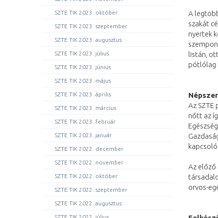
SZTE TIK 2023. október
A legtöb
szakát cé
SZTE TIK 2023. szeptember
nyertek k
SZTE TIK 2023. augusztus
szempont
SZTE TIK 2023. július
listán, o
pótlólag
SZTE TIK 2023. június
SZTE TIK 2023. május
SZTE TIK 2023. április
Népszer
Az SZTE p
SZTE TIK 2023. március
nőtt az í
SZTE TIK 2023. február
Egészség
SZTE TIK 2023. január
Gazdaság
kapcsoló
SZTE TIK 2022. december
SZTE TIK 2022. november
Az előző 
SZTE TIK 2022. október
társadalo
orvos-egé
SZTE TIK 2022. szeptember
SZTE TIK 2022. augusztus
SZTE TIK 2022. július
Felkész