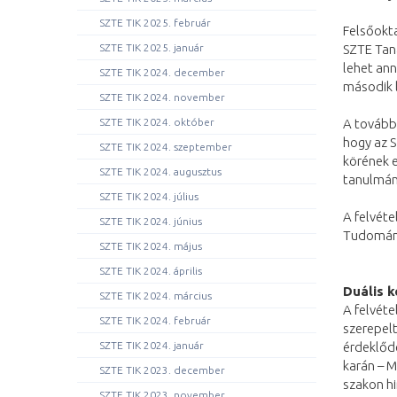
SZTE TIK 2025. február
Felsőokta
SZTE TIK 2025. január
SZTE Taná
lehet ann
SZTE TIK 2024. december
második 
SZTE TIK 2024. november
SZTE TIK 2024. október
A tovább
hogy az S
SZTE TIK 2024. szeptember
körének e
SZTE TIK 2024. augusztus
tanulmán
SZTE TIK 2024. július
A felvéte
SZTE TIK 2024. június
Tudomány
SZTE TIK 2024. május
SZTE TIK 2024. április
Duális k
SZTE TIK 2024. március
A felvéte
SZTE TIK 2024. február
szerepelt
SZTE TIK 2024. január
érdeklődé
karán – M
SZTE TIK 2023. december
szakon hi
SZTE TIK 2023. november