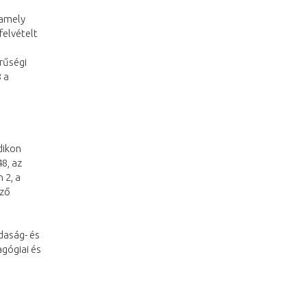
lamely
felvételt
rűségi
 a
dikon
8, az
 2, a
iző
zdaság- és
gógiai és