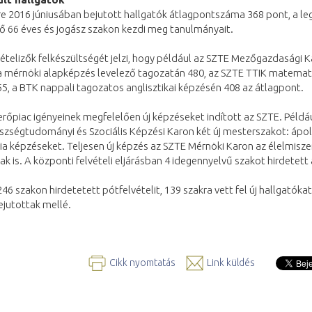
re 2016 júniusában bejutott hallgatók átlagpontszáma 368 pont, a l
ző 66 éves és jogász szakon kezdi meg tanulmányait.
ételizők felkészültségét jelzi, hogy például az SZTE Mezőgazdasági K
 mérnöki alapképzés levelező tagozatán 480, az SZTE TTIK matemat
5, a BTK nappali tagozatos anglisztikai képzésén 408 az átlagpont.
őpiac igényeinek megfelelően új képzéseket indított az SZTE. Példá
zségtudományi és Szociális Képzési Karon két új mesterszakot: ápol
ia képzéseket. Teljesen új képzés az SZTE Mérnöki Karon az élelmisz
k is. A központi felvételi eljárásban 4 idegennyelvű szakot hirdetett
46 szakon hirdetetett pótfelvételit, 139 szakra vett fel új hallgatókat
ejutottak mellé.
Cikk nyomtatás
Link küldés