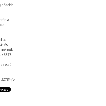
egidősebb
arán a
ika
ul az
ás és
ermérnöki
 az SZTE.
 az első
SZTEinfo