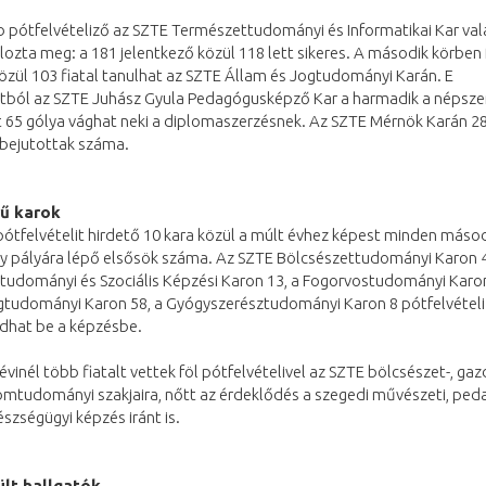
b pótfelvételiző az SZTE Természettudományi és Informatikai Kar va
lozta meg: a 181 jelentkező közül 118 lett sikeres. A második körben 
özül 103 fiatal tanulhat az SZTE Állam és Jogtudományi Karán. E
ból az SZTE Juhász Gyula Pedagógusképző Kar a harmadik a népsze
tt 65 gólya vághat neki a diplomaszerzésnek. Az SZTE Mérnök Karán 28
 bejutottak száma.
ű karok
ótfelvételit hirdető 10 kara közül a múlt évhez képest minden máso
gy pályára lépő elsősök száma. Az SZTE Bölcsészettudományi Karon 4
tudományi és Szociális Képzési Karon 13, a Fogorvostudományi Karon
tudományi Karon 58, a Gyógyszerésztudományi Karon 8 pótfelvétel
dhat be a képzésbe.
évinél több fiatalt vettek föl pótfelvételivel az SZTE bölcsészet-, ga
mtudományi szakjaira, nőtt az érdeklődés a szegedi művészeti, peda
szségügyi képzés iránt is.
ült hallgatók