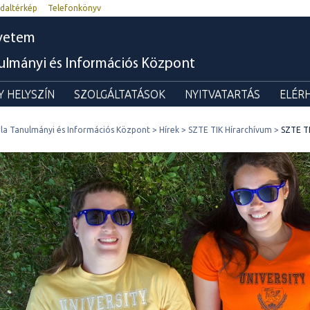
daltérkép
Telefonkönyv
yetem
nulmányi és Információs Központ
 HELYSZÍN
SZOLGÁLTATÁSOK
NYITVATARTÁS
ELÉR
ila Tanulmányi és Információs Központ
Hírek
SZTE TIK Hírarchívum
SZTE TI