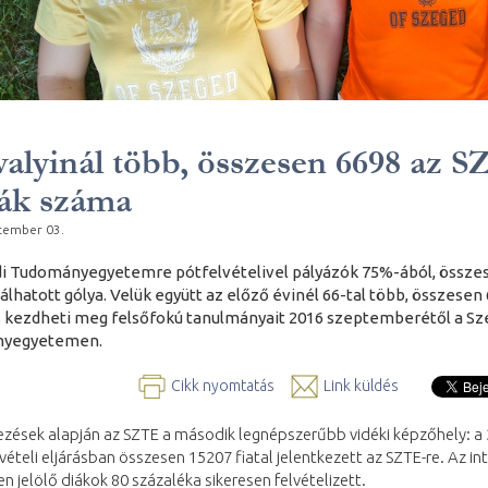
valyinál több, összesen 6698 az 
ák száma
tember 03.
i Tudományegyetemre pótfelvételivel pályázók 75%-ából, össze
álhatott gólya. Velük együtt az előző évinél 66-tal több, összesen
 kezdheti meg felsőfokú tanulmányait 2016 szeptemberétől a Sz
yegyetemen.
Cikk nyomtatás
Link küldés
ezések alapján az SZTE a második legnépszerűbb vidéki képzőhely: a
elvételi eljárásban összesen 15207 fiatal jelentkezett az SZTE-re. Az i
en jelölő diákok 80 százaléka sikeresen felvételizett.