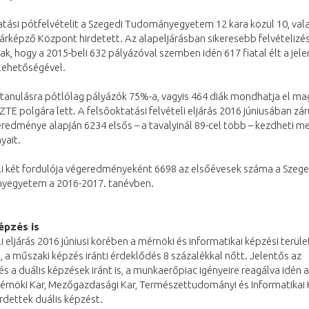
tási pótfelvételit a Szegedi Tudományegyetem 12 kara közül 10, val
rképző Központ hirdetett. Az alapeljárásban sikeresebb felvételizés
ak, hogy a 2015-beli 632 pályázóval szemben idén 617 fiatal élt a jel
lehetőségével.
tanulásra pótlólag pályázók 75%-a, vagyis 464 diák mondhatja el ma
ZTE polgára lett. A felsőoktatási felvételi eljárás 2016 júniusában zár
redménye alapján 6234 elsős – a tavalyinál 89-cel több – kezdheti m
yait.
li két fordulója végeredményeként 6698 az elsőévesek száma a Szege
egyetem a 2016-2017. tanévben.
épzés is
li eljárás 2016 júniusi körében a mérnöki és informatikai képzési terület 
, a műszaki képzés iránti érdeklődés 8 százalékkal nőtt. Jelentős az
s a duális képzések iránt is, a munkaerőpiac igényeire reagálva idén 
érnöki Kar, Mezőgazdasági Kar, Természettudományi és Informatikai K
rdettek duális képzést.