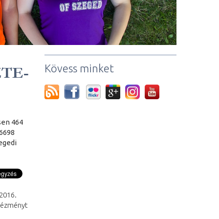
Kövess minket
SZTE-
sen 464
 6698
egedi
 2016.
ntézményt