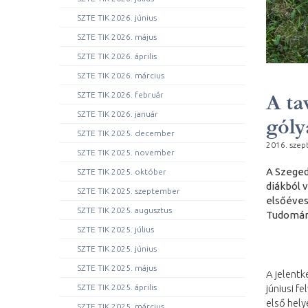
SZTE TIK 2026. június
SZTE TIK 2026. május
SZTE TIK 2026. április
SZTE TIK 2026. március
SZTE TIK 2026. február
A ta
SZTE TIK 2026. január
góly
SZTE TIK 2025. december
2016. szep
SZTE TIK 2025. november
A Szeged
SZTE TIK 2025. október
diákból v
SZTE TIK 2025. szeptember
elsőéves
SZTE TIK 2025. augusztus
Tudomán
SZTE TIK 2025. július
SZTE TIK 2025. június
SZTE TIK 2025. május
A jelentk
SZTE TIK 2025. április
júniusi f
első hely
SZTE TIK 2025. március