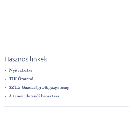
Hasznos linkek
Nyitvatartás
TIK Órarend
SZTE Gazdasági Főigazgatóság
A tanév időrendi beosztása