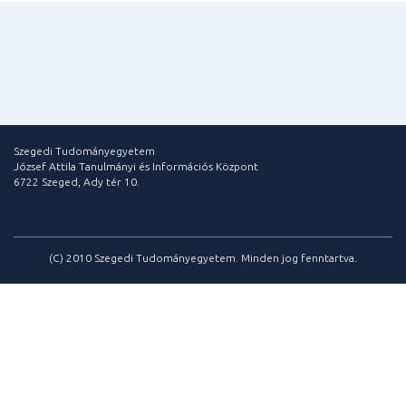
Szegedi Tudományegyetem
József Attila Tanulmányi és Információs Központ
6722 Szeged, Ady tér 10.
(C) 2010 Szegedi Tudományegyetem. Minden jog fenntartva.