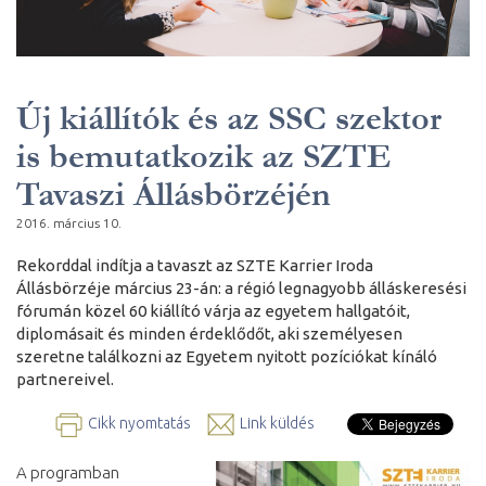
Új kiállítók és az SSC szektor
is bemutatkozik az SZTE
Tavaszi Állásbörzéjén
2016. március 10.
Rekorddal indítja a tavaszt az SZTE Karrier Iroda
Állásbörzéje március 23-án: a régió legnagyobb álláskeresési
fórumán közel 60 kiállító várja az egyetem hallgatóit,
diplomásait és minden érdeklődőt, aki személyesen
szeretne találkozni az Egyetem nyitott pozíciókat kínáló
partnereivel.
Cikk nyomtatás
Link küldés
A programban