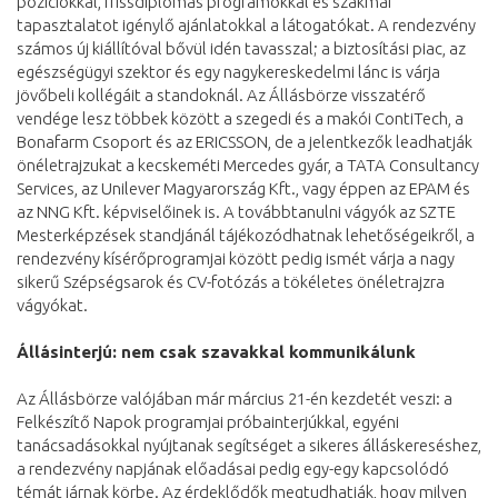
pozíciókkal, frissdiplomás programokkal és szakmai
tapasztalatot igénylő ajánlatokkal a látogatókat. A rendezvény
számos új kiállítóval bővül idén tavasszal; a biztosítási piac, az
egészségügyi szektor és egy nagykereskedelmi lánc is várja
jövőbeli kollégáit a standoknál. Az Állásbörze visszatérő
vendége lesz többek között a szegedi és a makói ContiTech, a
Bonafarm Csoport és az ERICSSON, de a jelentkezők leadhatják
önéletrajzukat a kecskeméti Mercedes gyár, a TATA Consultancy
Services, az Unilever Magyarország Kft., vagy éppen az EPAM és
az NNG Kft. képviselőinek is. A továbbtanulni vágyók az SZTE
Mesterképzések standjánál tájékozódhatnak lehetőségeikről, a
rendezvény kísérőprogramjai között pedig ismét várja a nagy
sikerű Szépségsarok és CV-fotózás a tökéletes önéletrajzra
vágyókat.
Állásinterjú: nem csak szavakkal kommunikálunk
Az Állásbörze valójában már március 21-én kezdetét veszi: a
Felkészítő Napok programjai próbainterjúkkal, egyéni
tanácsadásokkal nyújtanak segítséget a sikeres álláskereséshez,
a rendezvény napjának előadásai pedig egy-egy kapcsolódó
témát járnak körbe. Az érdeklődők megtudhatják, hogy milyen