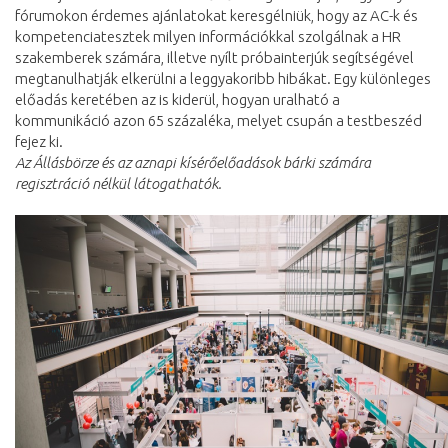
fórumokon érdemes ajánlatokat keresgélniük, hogy az AC-k és
kompetenciatesztek milyen információkkal szolgálnak a HR
szakemberek számára, illetve nyílt próbainterjúk segítségével
megtanulhatják elkerülni a leggyakoribb hibákat. Egy különleges
előadás keretében az is kiderül, hogyan uralható a
kommunikáció azon 65 százaléka, melyet csupán a testbeszéd
fejez ki.
Az Állásbörze és az aznapi kísérőelőadások bárki számára
regisztráció nélkül látogathatók.