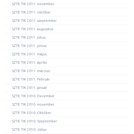
SZTE TIK 2011. november
SZTE TIK 2011. október
SZTE TIK 2011. szeptember
SZTE TIK 2011. augusztus
SZTE TIK 2011. július
SZTE TIK 2011. június
SZTE TIK 2011. május
SZTE TIK 2011. április
SZTE TIK 2011. március
SZTE TIK 2011. Február
SZTE TIK 2011. január
SZTE TIK 2010. December
SZTE TIK 2010. november
SZTE TIK 2010. Október
SZTE TIK 2010. Szeptember
SZTE TIK 2010. Július