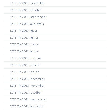
SZTE TIK 2023. november
SZTE TIK 2023. október
SZTE TIK 2023. szeptember
SZTE TIK 2023. augusztus
SZTE TIK 2023. július
SZTE TIK 2023. június
SZTE TIK 2023. május
SZTE TIK 2023. április
SZTE TIK 2023. március
SZTE TIK 2023. február
SZTE TIK 2023. január
SZTE TIK 2022. december
SZTE TIK 2022. november
SZTE TIK 2022. október
SZTE TIK 2022. szeptember
SZTE TIK 2022. augusztus