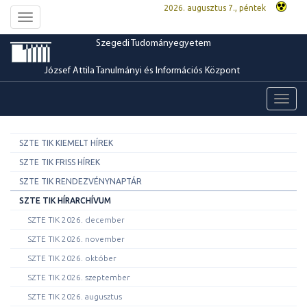
2026. augusztus 7., péntek
Toggle
navigation
Szegedi Tudományegyetem
József Attila Tanulmányi és Információs Központ
Toggl
navig
SZTE TIK KIEMELT HÍREK
SZTE TIK FRISS HÍREK
SZTE TIK RENDEZVÉNYNAPTÁR
SZTE TIK HÍRARCHÍVUM
SZTE TIK 2026. december
SZTE TIK 2026. november
SZTE TIK 2026. október
SZTE TIK 2026. szeptember
SZTE TIK 2026. augusztus