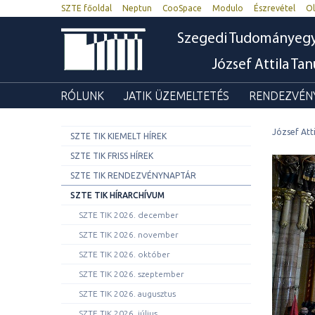
SZTE főoldal
Neptun
CooSpace
Modulo
Észrevétel
Ol
Szegedi Tudományeg
József Attila Ta
RÓLUNK
JATIK ÜZEMELTETÉS
RENDEZVÉNY
József Att
SZTE TIK KIEMELT HÍREK
SZTE TIK FRISS HÍREK
SZTE TIK RENDEZVÉNYNAPTÁR
SZTE TIK HÍRARCHÍVUM
SZTE TIK 2026. december
SZTE TIK 2026. november
SZTE TIK 2026. október
SZTE TIK 2026. szeptember
SZTE TIK 2026. augusztus
SZTE TIK 2026. július