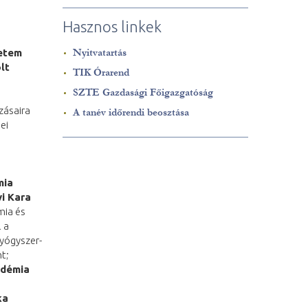
Hasznos linkek
etem
Nyitvatartás
lt
TIK Órarend
SZTE Gazdasági Főigazgatóság
zásaira
A tanév időrendi beosztása
ei
mia
i Kara
mia és
 a
gyógyszer-
t;
adémia
ka