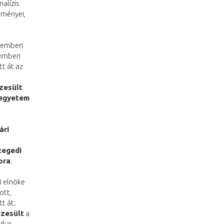
nalízis
dményei,
z emberi
emberi
t át az
zesült
yegyetem
ári
z
zegedi
ora
.
i elnöke
ott,
t át.
szesült
a
ikai