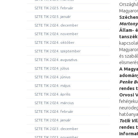
Országhá
SZTE TIK 2025. február
Magyaror
SZTE TIK 2025. január
Szécheny
Martony
SZTE TIK 2024. december
Állam- 
SZTE TIK 2024. november
tanszék
SZTE TIK 2024. október
kapcsolat
Magyarors
SZTE TIK 2024. szeptember
és szabál
SZTE TIK 2024. augusztus
elismeré
SZTE TIK 2024. július
A Magya
adomány
SZTE TIK 2024. június
Penke B
SZTE TIK 2024. május
rendes 
SZTE TIK 2024. április
Orvosi 
fehérjeku
SZTE TIK 2024. március
neurodege
SZTE TIK 2024. február
hatóanya
SZTE TIK 2024. január
Totik Vi
rendes 
SZTE TIK 2023. december
Informa
SZTE TIK 2023. november