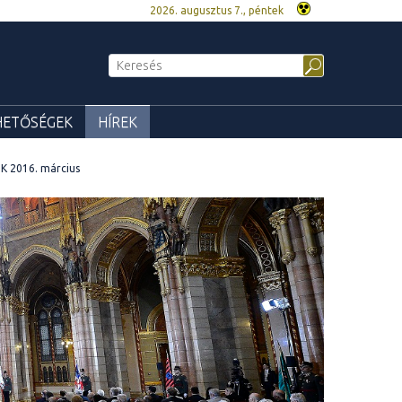
2026. augusztus 7., péntek
HETŐSÉGEK
HÍREK
K 2016. március