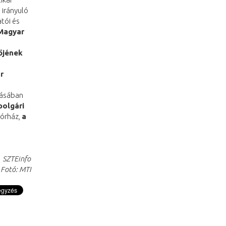
 irányuló
tói és
Magyar
a
őjének
r
tásában
polgári
Kórház,
a
SZTEinfo
Fotó: MTI