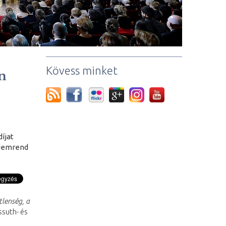
Kövess minket
n
íjat
rdemrend
tlenség, a
ssuth- és