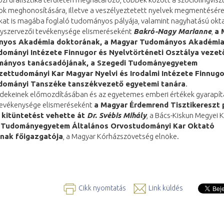
ok meghonosítására, illetve a veszélyeztetett nyelvek megmentésére
kat is magába foglaló tudományos pályája, valamint nagyhatású okta
szervezői tevékenysége elismeréseként
Bakró-Nagy Marianne
,
a 
yos Akadémia doktorának, a Magyar Tudományos Akadémi
dományi Intézete Finnugor és Nyelvtörténeti Osztálya vezet
mányos tanácsadójának, a Szegedi Tudományegyetem
zettudományi Kar Magyar Nyelvi és Irodalmi Intézete Finnugo
dományi Tanszéke tanszékvezető egyetemi tanára
.
rdekeinek előmozdításában és az egyetemes emberi értékek gyarapí
tevékenysége elismeréseként
a Magyar Érdemrend Tisztikereszt 
 kitüntetést vehette át
Dr. Svébis Mihály
, a Bács-Kiskun Megyei 
 Tudományegyetem Általános Orvostudományi Kar Oktató
nak főigazgatója
, a Magyar Kórházszövetség elnöke.
Cikk nyomtatás
Link küldés