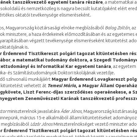
ének tanszékvezető egyetemi tanára részére
, a matematikai a
 sokoldalú és nemzetközileg is nagyra becsült kutatójaként elért ere
értékes oktatói tevékenysége elismeréseként.
os, Magyarország köztársasági elnöke megbízásából
Balog Zoltán
, a
sok minisztere, a haza érdekeinek előmozdításában és az egyetemes 
yarapításában végzett tevékenysége elismeréseként kitüntetést adot
oktatójának is.
 Érdemrend Tisztikereszt polgári tagozat
kitüntetésben rés
Gábor
,
a matematikai tudomány doktora, a Szegedi Tudomán
ettudományi és Informatikai Kar egyetemi tanára
, az egyetem
ka- és Számítástudományok Doktori Iskolájának vezetője.
dő színvonalú munkájáért
Magyar Érdemrend Lovagkereszt polg
kitüntetést vehetett át
Temesi Mária
, a Magyar Állami Operahá
gykövete, Liszt Ferenc-díjas szerződéses operaénekese, a S
yegyetem Zeneművészeti Karának tanszékvezető professz
ktor
miniszterelnök javaslatára
Áder János
, Magyarország köztársaság
ünnepünk, március 15-e alkalmából állami kitüntetéseket adományoz
 megbízásából
Lázár János
Miniszterelnökséget vezető miniszter adot
r Érdemrend Tisztikereszt polgári tagozat kitüntetésben ré
i uralisztika területén meghatározó, többek között a szociolingviszt