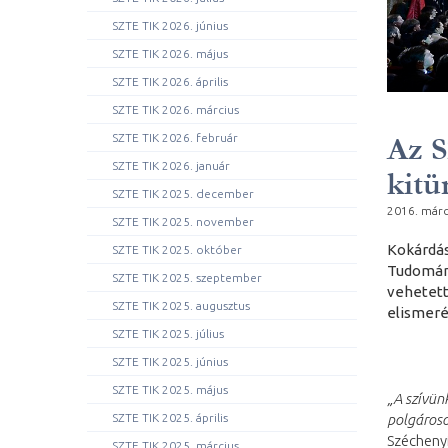
SZTE TIK 2026. június
SZTE TIK 2026. május
SZTE TIK 2026. április
SZTE TIK 2026. március
SZTE TIK 2026. február
Az S
SZTE TIK 2026. január
kitü
SZTE TIK 2025. december
2016. márc
SZTE TIK 2025. november
Kokárdás
SZTE TIK 2025. október
Tudomány
SZTE TIK 2025. szeptember
vehetett
SZTE TIK 2025. augusztus
elismeré
SZTE TIK 2025. július
SZTE TIK 2025. június
SZTE TIK 2025. május
„A szívün
SZTE TIK 2025. április
polgároso
Széchenyi
SZTE TIK 2025. március