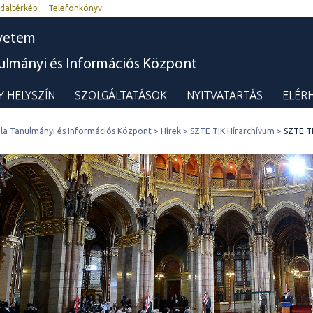
daltérkép
Telefonkönyv
yetem
nulmányi és Információs Központ
 HELYSZÍN
SZOLGÁLTATÁSOK
NYITVATARTÁS
ELÉR
ila Tanulmányi és Információs Központ
Hírek
SZTE TIK Hírarchívum
SZTE TI