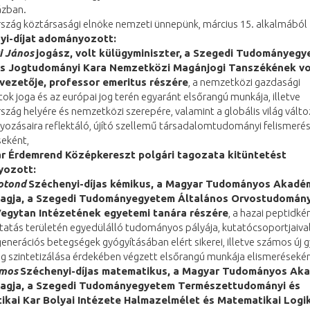
zban.
szág köztársasági elnöke nemzeti ünnepünk, március 15. alkalmából
i-díjat
adományozott:
i János
jogász, volt külügyminiszter,
a Szegedi Tudományegy
és Jogtudományi Kara Nemzetközi Magánjogi Tanszékének vo
vezetője, professor emeritus részére
, a nemzetközi gazdasági
ok joga és az európai jog terén egyaránt elsőrangú munkája, illetve
zág helyére és nemzetközi szerepére, valamint a globális világ válto
yozásaira reflektáló, újító szellemű társadalomtudományi felismerés
seként,
r Érdemrend Középkereszt polgári tagozata kitüntetést
ozott:
otond
Széchenyi-díjas kémikus, a Magyar Tudományos Akadé
tagja, a Szegedi Tudományegyetem Általános Orvostudomány
Vegytan Intézetének egyetemi tanára részére
, a hazai peptidké
tatás területén egyedülálló tudományos pályája, kutatócsoportjaival
nerációs betegségek gyógyításában elért sikerei, illetve számos új 
g szintetizálása érdekében végzett elsőrangú munkája elismerésekén
lmos
Széchenyi-díjas matematikus, a Magyar Tudományos Ak
tagja, a Szegedi Tudományegyetem Természettudományi és
tikai Kar Bolyai Intézete Halmazelmélet és Matematikai Logi