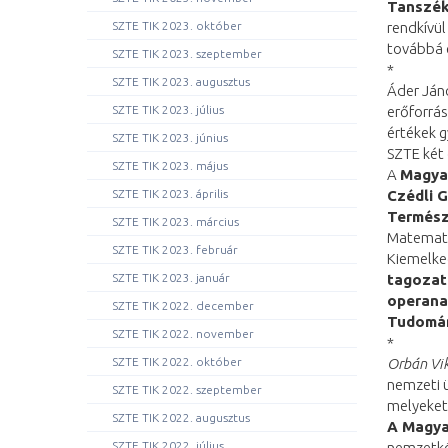
Tanszék
SZTE TIK 2023. október
rendkívül
továbbá 
SZTE TIK 2023. szeptember
*
SZTE TIK 2023. augusztus
Áder Ján
SZTE TIK 2023. július
erőforrá
értékek g
SZTE TIK 2023. június
SZTE két 
SZTE TIK 2023. május
A
Magyar
SZTE TIK 2023. április
Czédli 
Termész
SZTE TIK 2023. március
Matemati
SZTE TIK 2023. február
Kiemelke
SZTE TIK 2023. január
tagozat
operana
SZTE TIK 2022. december
Tudomán
SZTE TIK 2022. november
*
SZTE TIK 2022. október
Orbán Vi
nemzeti 
SZTE TIK 2022. szeptember
melyeket
SZTE TIK 2022. augusztus
A Magya
SZTE TIK 2022. július
nemzetköz