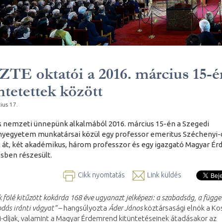
ZTE oktatói a 2016. március 15-é
ntetettek között
ius 17.
 nemzeti ünnepünk alkalmából 2016. március 15-én a Szegedi
egyetem munkatársai közül egy professor emeritus Széchenyi-d
 át, két akadémikus, három professzor és egy igazgató Magyar É
sben részesült.
Cikk nyomtatás
Link küldés
k fölé kitűzött kokárda 168 éve ugyanazt jelképezi: a szabadság, a függe
dás iránti vágyat”
– hangsúlyozta
Áder János
köztársasági elnök a Ko
-díjak, valamint a Magyar Érdemrend kitüntetéseinek átadásakor az