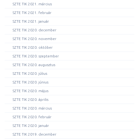
SZTE TIK 2021. március
SZTE TIK 2021. február
SZTE TIK 2021. január
SZTE TIK 2020. december
SZTE TIK 2020. november
SZTE TIK 2020. október
SZTE TIK 2020. szeptember
SZTE TIK 2020. augusztus
SZTE TIK 2020. július
SZTE TIK 2020. június
SZTE TIK 2020. május
SZTE TIK 2020. április
SZTE TIK 2020. március
SZTE TIK 2020. február
SZTE TIK 2020. január
SZTE TIK 2019. december