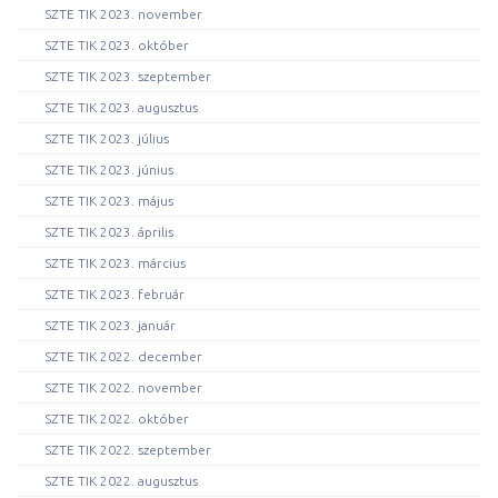
SZTE TIK 2023. november
SZTE TIK 2023. október
SZTE TIK 2023. szeptember
SZTE TIK 2023. augusztus
SZTE TIK 2023. július
SZTE TIK 2023. június
SZTE TIK 2023. május
SZTE TIK 2023. április
SZTE TIK 2023. március
SZTE TIK 2023. február
SZTE TIK 2023. január
SZTE TIK 2022. december
SZTE TIK 2022. november
SZTE TIK 2022. október
SZTE TIK 2022. szeptember
SZTE TIK 2022. augusztus