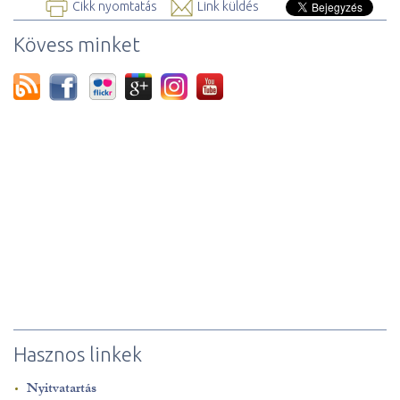
Cikk nyomtatás
Link küldés
Kövess minket
Hasznos linkek
Nyitvatartás