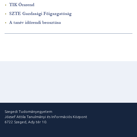
TIK Órarend
SZTE Gazdasági Főigazgatóság
A tanév időrendi beosztása
Szegedi Tudományegyetem
József Attila Tanulmányi és Információs Központ
6722 Szeged, Ady tér 10.