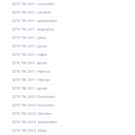
SZTE TIK 2011. november
SZTE TIK 2011. október
SZTE TIK 2011. szeptember
SZTE TIK 2011. augusztus
SZTE TIK 2011. július
SZTE TIK 2011. június
SZTE TIK 2011. május
SZTE TIK 2011. április
SZTE TIK 2011. március
SZTE TIK 2011. Február
SZTE TIK 2011. január
SZTE TIK 2010. December
SZTE TIK 2010. november
SZTE TIK 2010. Október
SZTE TIK 2010. Szeptember
SZTE TIK 2010. Július