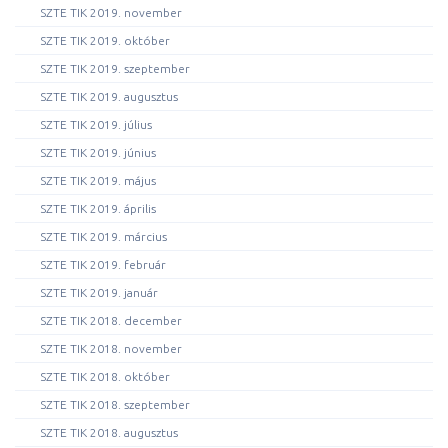
SZTE TIK 2019. november
SZTE TIK 2019. október
SZTE TIK 2019. szeptember
SZTE TIK 2019. augusztus
SZTE TIK 2019. július
SZTE TIK 2019. június
SZTE TIK 2019. május
SZTE TIK 2019. április
SZTE TIK 2019. március
SZTE TIK 2019. február
SZTE TIK 2019. január
SZTE TIK 2018. december
SZTE TIK 2018. november
SZTE TIK 2018. október
SZTE TIK 2018. szeptember
SZTE TIK 2018. augusztus