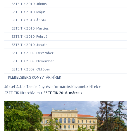
SZTE TIK 2010. Június
SZTE TIK 2010. Május
SZTE TIK 2010. Április
SZTE TIK 2010. Március
SZTE TIK 2010. Február
SZTE TIK 2010. Január
SZTE TIK 2009. December
SZTE TIK 2009. November
SZTE TIK 2009. Október
KLEBELSBERG KÖNYVTÁR HÍREK
József Attila Tanulmányi és Információs Központ
Hírek
SZTE TIK Hírarchívum
SZTE TIK 2016. március