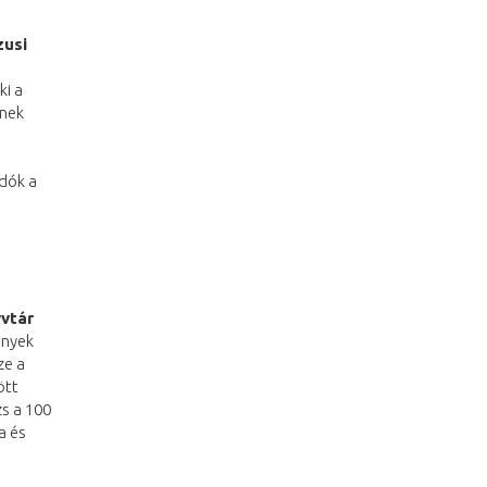
zusi
ki a
ének
adók a
vtár
ények
ze a
ött
zs a 100
a és