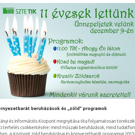
örnyezetbarát beruházások és „zöld” programok
ányi és Információs Központ megnyitása óta folyamatosan törekszik
ti terhelés csökkentésére; mind műszaki beruházások, mind tudatfo
ben. A Központ zöld beruházásai és környezetbarát programjai 2015-