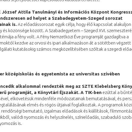
 J
ózsef Attila Tanulmányi és Információs Központ Kongress
endszeresen ad helyet a Szabadegyetem-Szeged sorozat
inak is.
Az előadássorozat egyik célja, hogy élő kapcsolat alakuljon 
 és közönsége között. A Szabadegyetem – Szeged XVI. szemeszter
témája a fény volt. A Fény Nemzetközi Éve programját gazdagítva a
októl kezdve az orvosi és ipari alkalmazáson át a sötétben végzett
olgálati kutatásokig számos megközelítésében szóltak a szegedi elő
er középiskolás és egyetemista az universitas szívében
lencedik alkalommal rendezték meg az SZTE Klebelsberg Köny
erű programját, a Könyvtári Éjszakát.
A TIK-ben
ezúttal a bűnt
ésével, elkövetésük mindenféle módozatainak bemutatásával, és pers
gtalálásának elmés és rögös útjaival foglalkoztak. A programok köz
 rendőrségi bemutató, izgalmas előadások és kiállítások, filmmontá
ikből, valódi nyomozás és helyszínelés, színielőadás, szabaduló szob
nyomozás is.