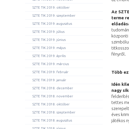
SZTE TIK 2019. október
Az SZTE
SZTE TIK 2019. szeptember
terme r
előadása
SZTE TIK 2019. augusztus
tudomány
SZTE TIK 2019. július
központi 
SZTE TIK 2019. június
szimbólum
titkossz
SZTE TIK 2019. május
fényről.
SZTE TIK 2019. április
SZTE TIK 2019. március
Több ez
SZTE TIK 2019. február
SZTE TIK 2019. január
Idén ki
SZTE TIK 2018. december
nagy sik
felderít
SZTE TIK 2018. november
tettes me
SZTE TIK 2018. október
szerepelt
SZTE TIK 2018. szeptember
éves krim
játékos 
SZTE TIK 2018. augusztus
SZTE TIK 2018. június