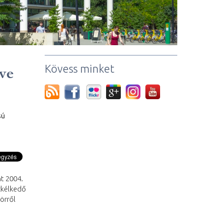
Kövess minket
ve
sú
t 2004.
zkélkedő
örről