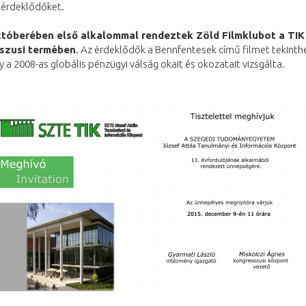
 érdeklődőket.
któberében első alkalommal rendeztek Zöld Filmklubot a TIK
szusi termében
. Az érdeklődők a Bennfentesek című filmet tekinth
 a 2008-as globális pénzügyi válság okait és okozatait vizsgálta.