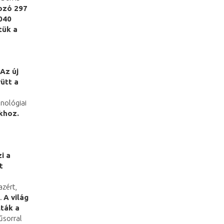
ozó 297
040
tük a
Az új
ütt a
hnológiai
khoz.
i a
t
zért,
e.
A világ
ták a
űsorral