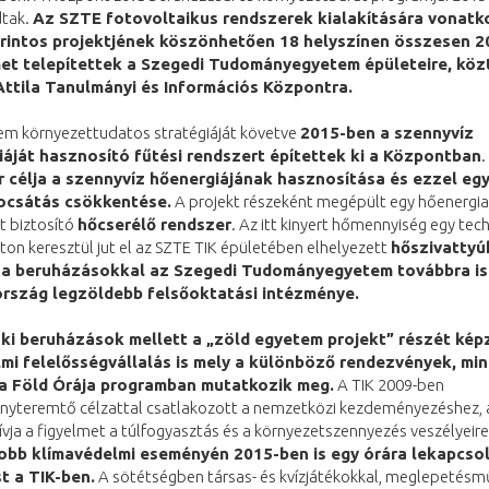
dtak.
Az SZTE fotovoltaikus rendszerek kialakítására vonatk
forintos projektjének köszönhetően 18 helyszínen összesen 2
et telepítettek a Szegedi Tudományegyetem épületeire, köz
Attila Tanulmányi és Információs Központra.
em környezettudatos stratégiáját követve
2015-ben a szennyvíz
áját hasznosító fűtési rendszert építettek ki a Központban
.
 célja a szennyvíz hőenergiájának hasznosítása és ezzel egy
ocsátás csökkentése.
A projekt részeként megépült egy hőenergia
t biztosító
hőcserélő rendszer
. Az itt kinyert hőmennyiség egy tec
ton keresztül jut el az SZTE TIK épületében elhelyezett
hőszivattyú
 a beruházásokkal az Szegedi Tudományegyetem továbbra is
rszág legzöldebb felsőoktatási intézménye.
ki beruházások mellett a „zöld egyetem projekt” részét képz
mi felelősségvállalás is mely a különböző rendezvények, min
 a Föld Órája programban mutatkozik meg.
A TIK 2009-ben
yteremtő célzattal csatlakozott a nemzetközi kezdeményezéshez, a
ívja a figyelmet a túlfogyasztás és a környezetszennyezés veszélyeir
obb klímavédelmi eseményén 2015-ben is egy órára lekapcsol
st a TIK-ben.
A sötétségben társas- és kvízjátékokkal, meglepetésm