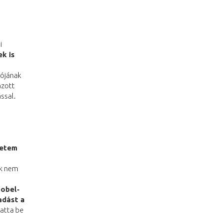
i
k is
ójának
azott
ssal.
yetem
ak nem
Nobel-
adást a
tatta be