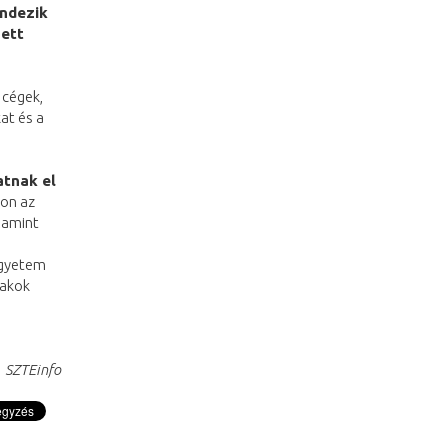
ndezik
zett
 cégek,
at és a
atnak el
pon az
lamint
egyetem
zakok
SZTEinfo