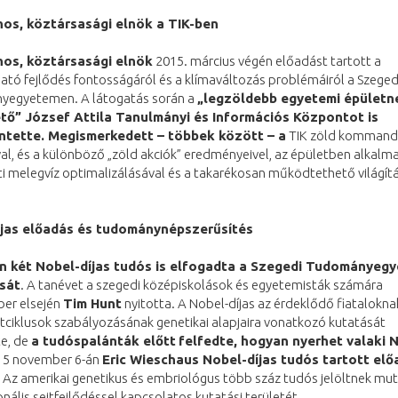
nos, köztársasági elnök a TIK-ben
nos, köztársasági elnök
2015. március végén előadást tartott a
ató fejlődés fontosságáról és a klímaváltozás problémáiról a Szeged
egyetemen. A látogatás során a
„legzöldebb egyetemi épületne
tő” József Attila Tanulmányi és Információs Központot is
ntette
. Megismerkedett – többek között – a
TIK zöld kommand
l, és a különböző „zöld akciók” eredményeivel, az épületben alkalm
i melegvíz optimalizálásával és a takarékosan működtethető világítá
íjas előadás és tudománynépszerűsítés
n két Nobel-díjas tudós is elfogadta a Szegedi Tudományeg
sát
. A tanévet a szegedi középiskolások és egyetemisták számára
er elsején
Tim Hunt
nyitotta. A Nobel-díjas az érdeklődő fiatalokn
jtciklusok szabályozásának genetikai alapjaira vonatkozó kutatását
te, de
a tudóspalánták előtt
felfedte, hogyan nyerhet valaki 
5 november 6-án
Eric Wieschaus Nobel-díjas tudós tartott elő
Az amerikai genetikus és embriológus több száz tudós jelöltnek mu
nális sejtfejlődéssel kapcsolatos kutatási területét.