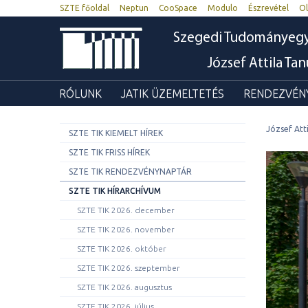
SZTE főoldal
Neptun
CooSpace
Modulo
Észrevétel
Ol
Szegedi Tudományeg
József Attila Ta
RÓLUNK
JATIK ÜZEMELTETÉS
RENDEZVÉNY
József Att
SZTE TIK KIEMELT HÍREK
SZTE TIK FRISS HÍREK
SZTE TIK RENDEZVÉNYNAPTÁR
SZTE TIK HÍRARCHÍVUM
SZTE TIK 2026. december
SZTE TIK 2026. november
SZTE TIK 2026. október
SZTE TIK 2026. szeptember
SZTE TIK 2026. augusztus
SZTE TIK 2026. július