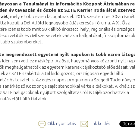
nyosan a Tanulmányi és Információs Központ Átriumában re
en év tavaszán és őszén az SZTE Karrier Iroda által szerve
rzét
, melyre több ezren látogatnak el. 2015. szeptember 30-án ismét
ta kapuit a Dél-Alföld legnagyobb álláskeresési fóruma. A XI. Őszi
ére idén is több mint 50 kiállító érkezett: helyi, regionális és országos
közvetítők és civil szervezetek várták a hallgatókat, frissdiplomások
ltabb szakembereket.
te megrendezett egyetemi nyílt napokon is több ezren látog
.
Idén sem volt ez másképp. Az őszi, hagyományos központi nyílt na
ők meghallgathatták az egyetem karainak tájékoztató előadásait, va
ték az SZTE szakértői által kidolgozott, országosan egyedülálló
entációs tesztet is. Az egész napos programon a Szegedi Tudomány
s Tanárképző Központja saját standokkal várta a diákokat. A kínált s
z SZTE hallgatóknak nyújtott szolgáltatásiról is tájékozódhattak a
ulás előtt álló fiatalok.
Cikk nyomtatás
Link küldés