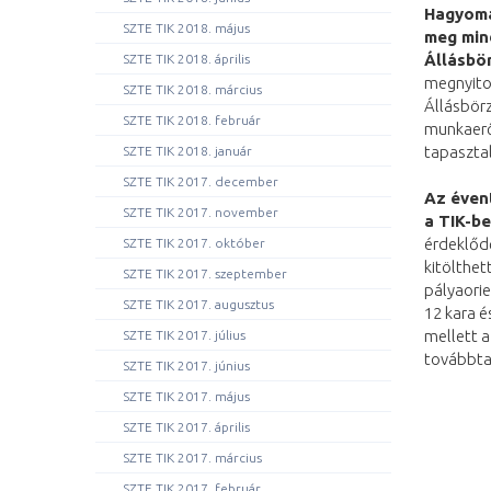
Hagyomá
SZTE TIK 2018. május
meg mind
Állásbö
SZTE TIK 2018. április
megnyitot
SZTE TIK 2018. március
Állásbörz
SZTE TIK 2018. február
munkaerő-
tapaszta
SZTE TIK 2018. január
SZTE TIK 2017. december
Az éven
SZTE TIK 2017. november
a TIK-be
érdeklőd
SZTE TIK 2017. október
kitölthet
SZTE TIK 2017. szeptember
pályaori
SZTE TIK 2017. augusztus
12 kara é
mellett a
SZTE TIK 2017. július
továbbtan
SZTE TIK 2017. június
SZTE TIK 2017. május
SZTE TIK 2017. április
SZTE TIK 2017. március
SZTE TIK 2017. február