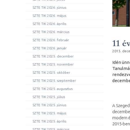
SZTE TIK 2026. június
SZTE TIK 2026. május
SZTE TIK 2026. április
SZTE TIK 2026. március
11 é
SZTE TIK 2026. február
SZTE TIK 2026. január
2015. dec
SZTE TIK 2025. december
Idén ünn
SZTE TIK 2025. november
Tanulmán
SZTE TIK 2025. október
rendezvé
december
SZTE TIK 2025. szeptember
SZTE TIK 2025. augusztus
SZTE TIK 2025. július
A Szeged
SZTE TIK 2025. június
december
SZTE TIK 2025. május
modern ép
SZTE TIK 2025. április
2015-ben
SZTE TIK 2025. március