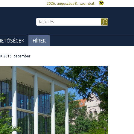
2026. augusztus 8., szombat
HETŐSÉGEK
HÍREK
IK 2015. december