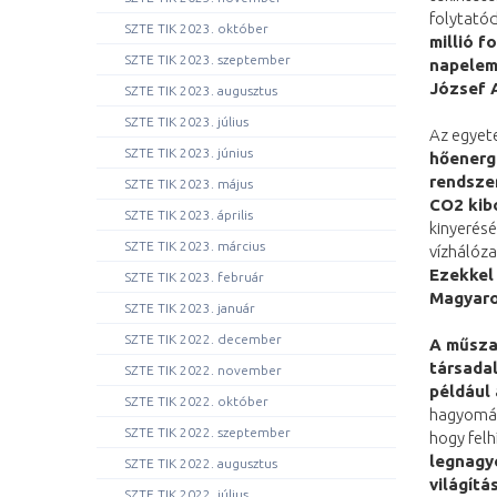
folytató
SZTE TIK 2023. október
millió 
SZTE TIK 2023. szeptember
napelem
József 
SZTE TIK 2023. augusztus
SZTE TIK 2023. július
Az egyet
SZTE TIK 2023. június
hőenergi
rendszer
SZTE TIK 2023. május
CO2 kib
SZTE TIK 2023. április
kinyerésé
SZTE TIK 2023. március
vízhálóza
Ezekkel
SZTE TIK 2023. február
Magyaro
SZTE TIK 2023. január
SZTE TIK 2022. december
A műsza
társadal
SZTE TIK 2022. november
például
SZTE TIK 2022. október
hagyomán
SZTE TIK 2022. szeptember
hogy felh
legnagy
SZTE TIK 2022. augusztus
világítá
SZTE TIK 2022. július