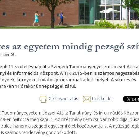
ves az egyetem mindig pezsgő szí
ember 03.
epli 11. születésnapját a Szegedi Tudományegyetem József Attila
yi és Információs Központ. A TIK 2015-ben is számos nagyszabá
nynek, környezettudatos programnak adott helyet. A sikeres év
 9-én 11 órakor ünnepséggel zárul.
Cikk nyomtatás
Link küldés
i Tudományegyetem József Attila Tanulmányi és Információs Közpon
 9-én nyitotta meg kapuit. Az intézmény nem csupán több díjjal büs
ület, hanem a szegedi egyetemi élet középpontja is. A nyüzsgő légk
 is számos rendezvény gondoskodott.