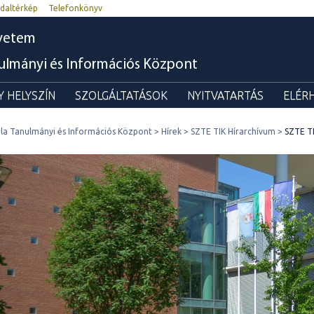
daltérkép
Telefonkönyv
yetem
nulmányi és Információs Központ
 HELYSZÍN
SZOLGÁLTATÁSOK
NYITVATARTÁS
ELÉR
ila Tanulmányi és Információs Központ
Hírek
SZTE TIK Hírarchívum
SZTE T