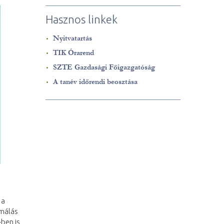
Hasznos linkek
Nyitvatartás
TIK Órarend
SZTE Gazdasági Főigazgatóság
A tanév időrendi beosztása
 a
rmálás
ben is