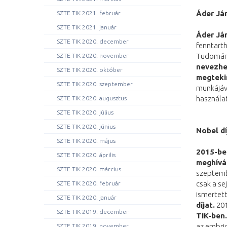
Áder Já
SZTE TIK 2021. február
SZTE TIK 2021. január
Áder Já
SZTE TIK 2020. december
fenntarth
Tudomány
SZTE TIK 2020. november
nevezhe
SZTE TIK 2020. október
megteki
SZTE TIK 2020. szeptember
munkájáva
használat
SZTE TIK 2020. augusztus
SZTE TIK 2020. július
SZTE TIK 2020. június
Nobel d
SZTE TIK 2020. május
2015-be
SZTE TIK 2020. április
meghívá
SZTE TIK 2020. március
szeptemb
csak a se
SZTE TIK 2020. február
ismertet
SZTE TIK 2020. január
díjat.
201
SZTE TIK 2019. december
TIK-ben.
az embrio
SZTE TIK 2019. november